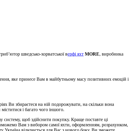
риб’ютор шведсько-хорватської в
ерфі яхт
MORE
, виробника
ення, яке принесе Вам в майбутньому масу позитивних емоцій і
ріях Ви збираєтеся на ній подорожувати,
на
скільки вона
й
міститися
і
багато чого
іншого
.
ву систему, щоб здійснити покупку.
Краще поставте ці
можемо Вам з вибором самої яхти, оформленням, розрахунком,
у Україна відкриється для Вас з нового боку.
Ви зможете