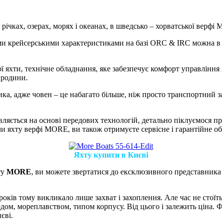
річках, озерах, морях і океанах, в шведсько – хорватської верф
ими крейсерськими характеристиками на базі ORC & IRC можна в
ї яхти, технічне обладнання, яке забезпечує комфорт управління
 родини.
ика, адже човен – це набагато більше, ніж просто транспортний з
ляється на основі передових технологій, детально піклуємося про
 яхту верфі MORE, ви також отримуєте сервісне і гарантійне обс
Яхту купити в Києві
ту
MORE
, ви можете звертатися до ексклюзивного представника 
 років тому викликало лише захват і захоплення.
Але час не стоїт
одом, мореплавством, типом корпусу.
Від цього і залежить ціна.
Ф
єві.