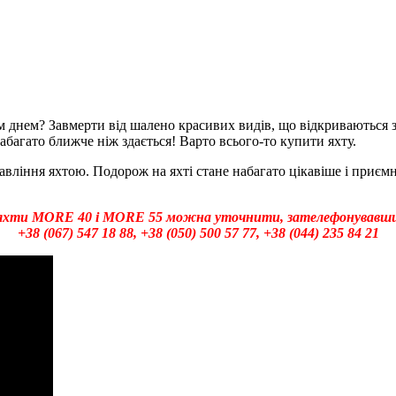
м днем? Завмерти від шалено красивих видів,
що відкриваються
з
абагато
ближче ніж здається! Варто всього-то купити яхту.
правління яхтою. Подорож на яхті
стане
набагато
цікавіше
і
приємні
яхти
MORE 40 і MORE 55 можна уточнити, зателефонувавши
+38 (067) 547 18 88, +38 (050) 500 57 77, +38 (044) 235 84 21