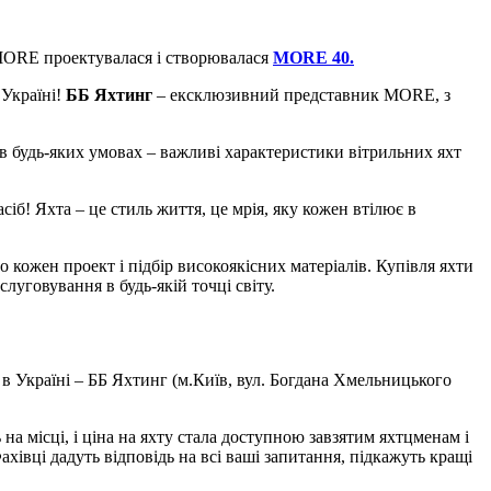
і MORE проектувалася і створювалася
MORE 40.
 Україні!
ББ Яхтинг
– ексклюзивний представник MORE, з
 в будь-яких умовах – важливі характеристики вітрильних яхт
асіб!
Яхта – це стиль життя, це мрія, яку кожен втілює в
 кожен проект і підбір високоякісних матеріалів.
Купівля яхти
луговування в будь-якій точці світу.
в Україні – ББ Яхтинг (м.Київ, вул. Богдана Хмельницького
ь на місці, і ціна на яхту стала доступною завзятим яхтцменам і
ахівці дадуть відповідь на всі ваші запитання, підкажуть кращі