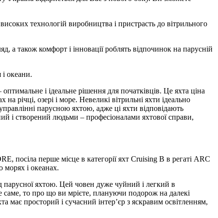
я високих технологій виробництва і пристрасть до вітрильного
ляд, а також комфорт і інновації роблять відпочинок на парусній
 і океани.
 оптимальне і ідеальне рішення для початківців.
Це яхта ціна
на річці, озері і море.
Невеликі вітрильні яхти ідеально
 управлінні парусною яхтою, адже ці яхти відповідають
ий і створений людьми – професіоналами яхтової справи,
E, посіла перше місце в категорії яхт Cruising B в регаті ARC
о морях і океанах.
д парусної яхтою.
Цей човен дуже чуйний і легкий в
 саме, то про що ви мрієте, плануючи подорож на далекі
та має просторий і сучасний інтер’єр з яскравим освітленням,