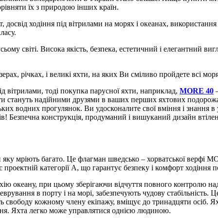
орівняти їх з природою інших країн.
хт, досвід ходіння під вітрилами на морях і океанах, використанн
ласу.
сьому світі.
Висока якість, безпека, естетичний і елегантний виг
рах, річках, і великі яхти, на яких Ви сміливо пройдете всі моря
д вітрилами, тоді покупка парусної яхти, наприклад,
MORE 40
–
и стануть надійними друзями в ваших перших яхтових подорожах 
ських водних прогулянок.
Ви удосконалите свої вміння і знання в
ів!
Безпечна конструкція, продуманий і вишуканий дизайн втілен
и яку мріють багато.
Це флагман шведсько – хорватської верфі MOR
є проектній категорії А, що гарантує безпеку і комфорт ходіння п
хію океану, при цьому зберігаючи відчуття повного контролю на
врування в порту і на морі, забезпечують чудову стабільність.
Це
ть свободу кожному члену екіпажу, вміщує до тринадцяти осіб.
Ях
ння.
Яхта легко може управлятися однією людиною.