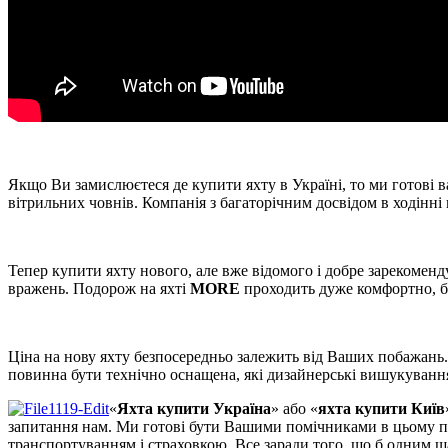
Якщо Ви замислюєтеся де купити яхту в Україні, то ми готові 
вітрильних човнів.
Компанія з багаторічним досвідом в ходінні 
Тепер купити яхту нового, але вже відомого і добре зарекомен
вражень.
Подорож на яхті
MORE
проходить дуже комфортно, бе
Ціна на нову яхту
безпосередньо залежить
від Ваших побажань. 
повинна
бути технічно оснащена, які
дизайнерські вишукуванн
«
Яхта купити Україна
» або «
яхта купити Київ
запитання нам.
Ми готові бути Вашими помічниками в цьому пит
транспортуванням і страховкою.
Все заради того, що б одним щ