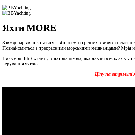
Яхти MORE
Завжди мріяв покататися з
вітерцем
по річних хвилях спекотни
Познайомиться
з прекрасними морськими мешканцями? Мрія
н
На основі ББ
Яхтинг
діє яхтова школа, яка навчить всіх азів у
керування яхтою
.
Ціну на
вітрильні