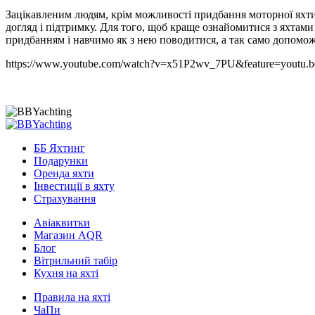
Зацікавленим людям, крім можливості придбання моторної яхти
догляд і підтримку.
Для того, щоб краще ознайомитися з яхтам
придбанням і навчимо як з нею поводитися, а так само допомож
https://www.youtube.com/watch?v=x51P2wv_7PU&feature=youtu.b
ББ Яхтинг
Подарунки
Оренда яхти
Інвестиції в яхту
Страхування
Авіаквитки
Магазин AQR
Блог
Вітрильний табір
Кухня на яхті
Правила на яхті
ЧаПи