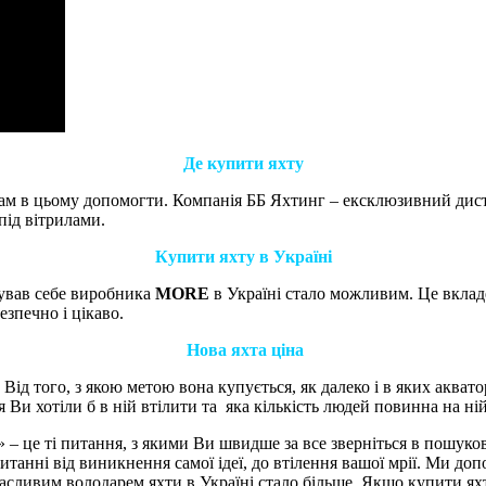
Де купити яхту
вам в цьому допомогти.
Компанія ББ Яхтинг – ексклюзивний дист
під вітрилами.
Купити яхту
в Україні
дував себе виробника
MORE
в Україні стало можливим.
Це вклад
зпечно і цікаво.
Нова
яхта
ціна
Від того, з якою метою вона
купується
, як далеко
і в яких
аквато
я
Ви
хотіли б в ній
втілити
та
яка кількість
людей повинна на ні
» – це ті питання, з якими Ви швидше за все зверніться в пошуко
анні від виникнення самої ідеї, до втілення вашої мрії.
Ми допо
асливим володарем яхти в Україні стало більше.
Якщо купити яхт