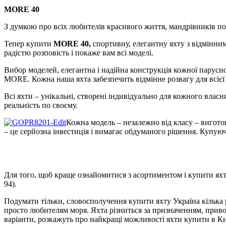
MORE 40
З думкою про всіх любителів красивого життя, мандрівників по 
Тепер купити
MORE 40,
спортивну, елегантну яхту з відмінн
радістю розповість і покаже вам всі моделі.
Bибор моделей, елегантна і надійна конструкція кожної парусно
MORE.
Кожна наша яхта забезпечить відмінне розвагу для всієї
Всі яхти – унікальні, створені індивідуально для кожного власн
реальність по своєму.
Кожна модель – незалежно від класу – виготов
– це серйозна інвестиція і вимагає обдуманого рішення.
Купуючи
Для того, щоб краще ознайомитися з асортиментом і купити ях
94).
Подумати тільки,
словосполучення
купити яхту Україна кілька
просто любителям моря.
Яхта різниться за призначенням, прив
варіанти, розкажуть про найкращі можливості яхти купити в Ки