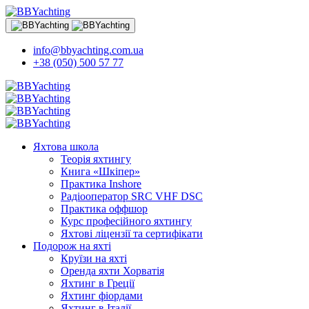
info@bbyachting.com.ua
+38 (050) 500 57 77
Яхтова школа
Теорія яхтингу
Книга «Шкіпер»
Практика Inshore
Радіооператор SRC VHF DSC
Практика оффшор
Курс професійного яхтингу
Яхтові ліцензії та сертифікати
Подорож на яхті
Круїзи на яхті
Оренда яхти Хорватія
Яхтинг в Греції
Яхтинг фіордами
Яхтинг в Італії