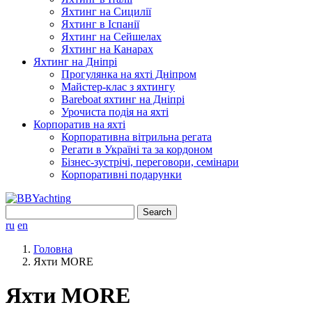
Яхтинг на Сицилії
Яхтинг в Іспанії
Яхтинг на Сейшелах
Яхтинг на Канарах
Яхтинг на Дніпрі
Прогулянка на яхті Дніпром
Майстер-клас з яхтингу
Bareboat яхтинг на Дніпрі
Урочиста подія на яхті
Корпоратив на яхті
Корпоративна вітрильна регата
Регати в Україні та за кордоном
Бізнес-зустрічі, переговори, семінари
Корпоративні подарунки
Search
for:
ru
en
Головна
Яхти MORE
Яхти MORE