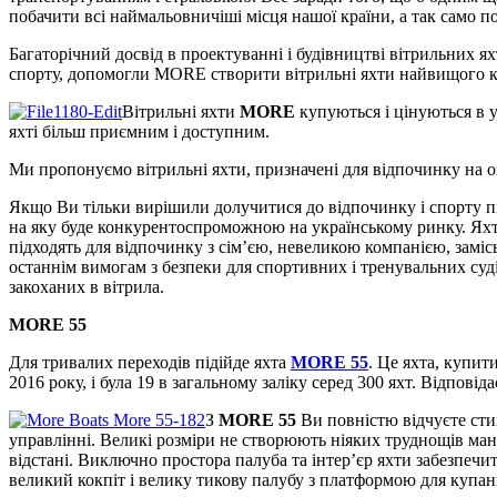
побачити всі наймальовничіші місця нашої країни, а так само п
Багаторічний досвід в проектуванні і будівництві вітрильних я
спорту, допомогли MORE створити вітрильні яхти найвищого к
Вітрильні яхти
MORE
купуються і цінуються в у
яхті більш приємним і доступним.
Ми пропонуємо вітрильні яхти, призначені для відпочинку на озе
Якщо Ви тільки вирішили долучитися до відпочинку і спорту пі
на яку буде конкурентоспроможною на українському ринку.
Яхт
підходять для відпочинку з сім’єю, невеликою компанією, замі
останнім вимогам з безпеки для спортивних і тренувальних суд
закоханих в вітрила.
MORE 55
Для тривалих переходів підійде яхта
MORE 55
. Це яхта, купит
2016 року, і була 19 в загальному заліку серед 300 яхт.
Відповіда
З
MORE 55
Ви повністю відчуєте сти
управлінні.
Великі розміри не створюють ніяких труднощів мане
відстані.
Виключно простора палуба та інтер’єр яхти забезпечи
великий кокпіт і велику тикову палубу з платформою для купа