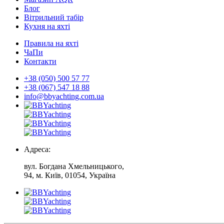
Блог
Вітрильний табір
Кухня на яхті
Правила на яхті
ЧаПи
Контакти
+38 (050) 500 57 77
+38 (067) 547 18 88
info@bbyachting.com.ua
Адреса:
вул. Богдана Хмельницького,
94, м. Київ, 01054, Україна