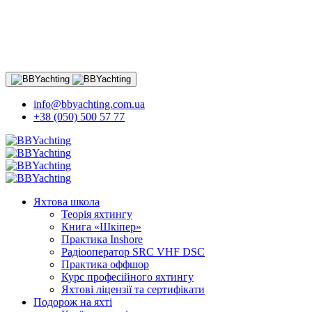
info@bbyachting.com.ua
+38 (050) 500 57 77
Яхтова школа
Теорія яхтингу
Книга «Шкіпер»
Практика Inshore
Радіооператор SRC VHF DSC
Практика оффшор
Курс професійного яхтингу
Яхтові ліцензії та сертифікати
Подорож на яхті