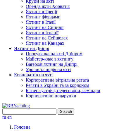
Круїзи на яхті
Оренда яхти Хорватія
Яхтинг в Греції
Яхтинг фіордами
Яхтинг в Італії
Яхтинг на Сицилії
Яхтинг в Іспанії
Яхтинг на Сейшелах
Яхтинг на Канарах
Яхтинг на Дніпрі
Прогулянка на яхті Дніпром
Майстер-клас з яхтингу
Bareboat яхтинг на Дніпрі
Урочиста подія на яхті
Корпоратив на яхті
Корпоративна вітрильна регата
Регати в Україні та за кордоном
Бізнес-зустрічі, переговори, семінари
Корпоративні подарунки
Search
for:
ru
en
Головна