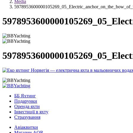
Media
5978953600000105269_05_Electric_anchor_on_the_bow_of_th
5978953600000105269_05_Electr
5978953600000105269_05_Electr
ББ Яхтинг
Подарунки
Оренда яхти
Інвестиції в яхту
Страхування
Авіаквитки
Магазин AQR