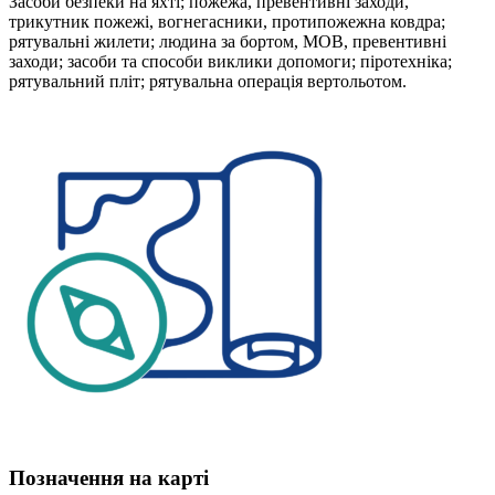
Засоби безпеки на яхті; пожежа, превентивні заходи,
трикутник пожежі, вогнегасники, протипожежна ковдра;
рятувальні жилети; людина за бортом, МОВ, превентивні
заходи; засоби та способи виклики допомоги; піротехніка;
рятувальний пліт; рятувальна операція вертольотом.
Позначення на карті