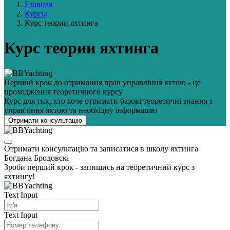
Главная
Курсы
Курс теории яхтинга
Курс теории яхтинга
Перший крок до отримання прав управління яхтою - це
проходження теоретичного курсу
Курс для тих, хто хоче отримати базові теоретичні знання з
управління яхтою та необхідну інформацію
Отримати консультацію
Отримати консультацію та записатися в школу яхтинга
Богдана Бродовскі
Зроби перший крок - запишись на теоретичний курс з
яхтингу!
Text Input
Text Input