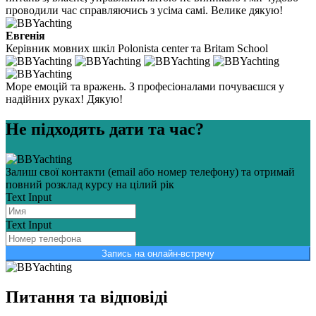
проводили час справляючись з усіма самі. Велике дякую!
Евгенія
Керівник мовних шкіл Polonista center та Britam School
Море емоцій та вражень. З професіоналами почуваєшся у
надійних руках! Дякую!
Не підходять дати та час?
Залиш свої контакти (email або номер телефону) та отримай
повний розклад курсу на цілий рік
Text Input
Text Input
Запись на онлайн-встречу
Питання та відповіді