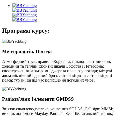
Програма курсу:
Метеорологія. Погода
Атмосферний тиск, правило Коріоліса, циклон і антициклон,
холодний та теплий фронти; шкали Бофорта і Петерсона;
спостереження за хмарами; джерела прогнозу погоди; місцеві
аномалії; нічний і денний бриз; світові вітри та світові вітряні
пояса; туман; дії під час погіршення погодних умов.
Радіозв'язок і елементи GMDSS
Зв’язок симплекс-дуплекс; конвенція SOLAS; Call sign; MMSI;
виклик допомоги Mayday, Pan-Pan, Securite, загальний зв’язок;