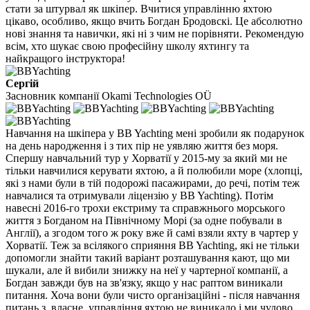
стати за штурвал як шкіпер. Вчитися управлінню яхтою
цікаво, особливо, якщо вчить Богдан Бродовскі. Це абсолютно
нові знання та навички, які ні з чим не порівняти. Рекомендую
всім, хто шукає свою професійну школу яхтингу та
найкращого інструктора!
Сергій
Засновник компанії Okami Technologies OÜ
Навчання на шкіпера у BB Yachting мені зробили як подарунок
на день народження і з тих пір не уявляю життя без моря.
Спершу навчальний тур у Хорватії у 2015-му за який ми не
тільки навчилися керувати яхтою, а й полюбили море (хлопці,
які з нами були в тій подорожі пасажирами, до речі, потім теж
навчалися та отримували ліцензію у BB Yachting). Потім
навесні 2016-го трохи екстриму та справжнього морського
життя з Богданом на Північному Морі (за одне побували в
Англії), а згодом того ж року вже й самі взяли яхту в чартер у
Хорватії. Теж за всілякого сприяння BB Yachting, які не тільки
допомогли знайти такий варіант розташування кают, що ми
шукали, але й вибили знижку на неї у чартерної компанії, а
Богдан завжди був на зв'язку, якщо у нас раптом виникали
питання. Хоча вони були чисто організаційні - після навчання
питань з, власне, управління яхтою не виникало і ми чудово