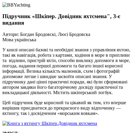
Підручник «Шкіпер. Довідник яхтсмена", 3-є
видання
Автори: Богдан Бродовскі, Люсі Бродовска
Мова українська
У книзі описані базові та необхідні знання з управління яхтою,
такі як навігація, робота з картами, ходіння в море в припливи
та відливи, пристрій яхти, способи виклику допомоги в море,
погода, надання першої допомоги та багато іншої корисної
інформації. Велика кількість малюнків, схем і фотографій
допоможе легше і швидше засвоїти описані знання. У
підручнику дані цінні практичні поради, які були сформовані
автором завдяки його багаторічному досвіду практичної та
викладацької діяльності. Містить шкіперський логбук.
Цей підручник буде корисний та цікавий як тим, хто вперше
вирішив приєднатися до прекрасного виду відпочинку —
яхтингу, так і досвідченим «морським вовкам».