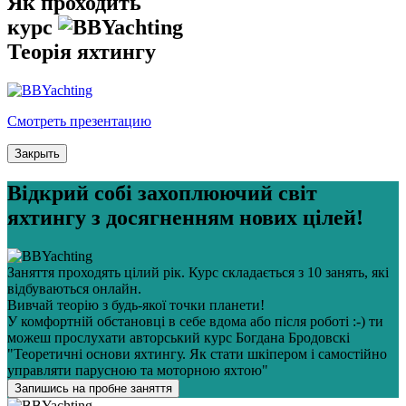
Як проходить
курс
Теорія яхтингу
Смотреть презентацию
Закрыть
Відкрий собі захоплюючий світ
яхтингу з досягненням нових цілей!
Заняття проходять цілий рік. Курс складається з 10 занять, які
відбуваються онлайн.
Вивчай теорію з будь-якої точки планети!
У комфортній обстановці в себе вдома або після роботі :-) ти
можеш прослухати авторський курс Богдана Бродовскі
"Теоретичні основи яхтингу. Як стати шкіпером і самостійно
управляти парусною та моторною яхтою"
Запишись на пробне заняття