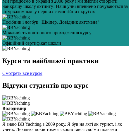
Ми працюємо в Україні з 2008 року і ми змогли створити
найкращу школу яхтингу! Наші учні впевнено почуваються за
штурвалом вже у перших самостійних круїзах
Посібник і логбук "Шкіпер. Довідник яхтсмена"
Можливість повторного проходження курсу
Офіційний сертифікат школи
Курси та найближчі практики
Cмотреть все курсы
Відгуки студентів про курс
Володимир
Я знаю BB Yachting з 2009 року. Я був на яхті як турист, і як
учень. Декілька років тому я скористався своїми правами і