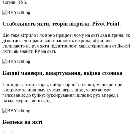
вогнів, TSS.
Стабільність яхти, теорія вітрила, Pivot Point.
Що таке вітрило і як воно працює; чому на яхті два вітрила; як
дізнатися, чи правильно працюють вітрила; вітри, що
впливають на рух яхти під вітрилом; характеристики стійкості
яхти; як знайти РР на яхті.
Базові маневри, швартування, якірна стоянка
Типи дна; типи якорів; вибір якірної стоянки; маневри при
гострому та повному курсах, через штаг, через корму;
галсованіе; до буйку; буксирування; шлюзи; рух вперед і
назад; мурінг; лонгсайд.
Безпека на яхті