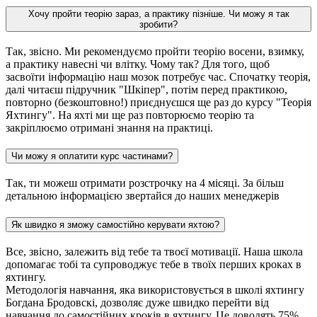
Хочу пройти теорію зараз, а практику пізніше. Чи можу я так
зробити?
Так, звісно. Ми рекомендуємо пройти теорію восени, взимку,
а практику навесні чи влітку. Чому так? Для того, щоб
засвоїти інформацію наш мозок потребує час. Спочатку теорія,
далі читаєш підручник "Шкіпер", потім перед практикою,
повторно (безкоштовно!) приєднуєшся ще раз до курсу "Теорія
Яхтингу". На яхті ми ще раз повторюємо теорію та
закріплюємо отримані знання на практиці.
Чи можу я оплатити курс частинами?
Так, ти можеш отримати розстрочку на 4 місяці. За більш
детальною інформацією звертайся до наших менеджерів
Як швидко я зможу самостійно керувати яхтою?
Все, звісно, залежить від тебе та твоєї мотивації. Наша школа
допомагає тобі та супроводжує тебе в твоїх перших кроках в
яхтингу.
Методологія навчання, яка використовується в школі яхтингу
Богдана Бродовскі, дозволяє дуже швидко перейти від
навчання до самостійних кроків в яхтингу. Це доводять 75%