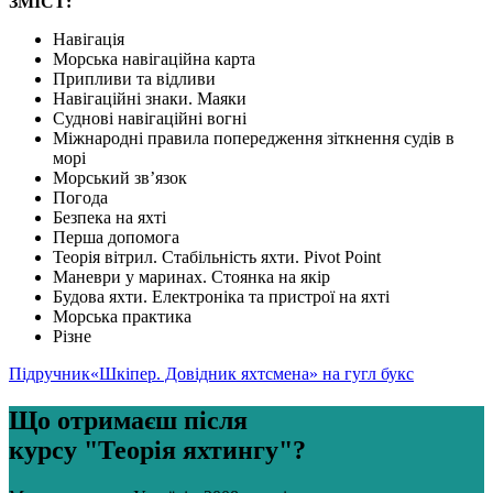
ЗМІСТ:
Навігація
Морська навігаційна карта
Припливи та відливи
Навігаційні знаки. Маяки
Суднові навігаційні вогні
Міжнародні правила попередження зіткнення судів в
морі
Морський зв’язок
Погода
Безпека на яхті
Перша допомога
Теорія вітрил. Стабільність яхти. Pivot Point
Маневри у маринах. Стоянка на якір
Будова яхти. Електроніка та пристрої на яхті
Морська практика
Різне
Підручник«Шкіпер. Довідник яхтсмена
» на гугл букс
Що отримаєш після
курсу "Теорія яхтингу"?