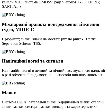
канали VHF; система GMDSS; радар; ехолот; GPS; EPIRB;
SART; A.I.S.
Міжнародні правила попередження зіткнення
суден, МППСС
Пріоритет; знаки; знаки на мостах; рух по річках; Traffic
Separation Scheme, TSS.
Навігаційні вогні та сигнали
Навігаційні вогні в денний та нічний час; звукові сигнали; дії
в разі обмеженої видимості; інші способи виклику допомоги.
Маяки
Система IALA; латеральні знаки; кардинальні знаки; створні
знаки; маяки, секторні маяки, кольори та характеристики