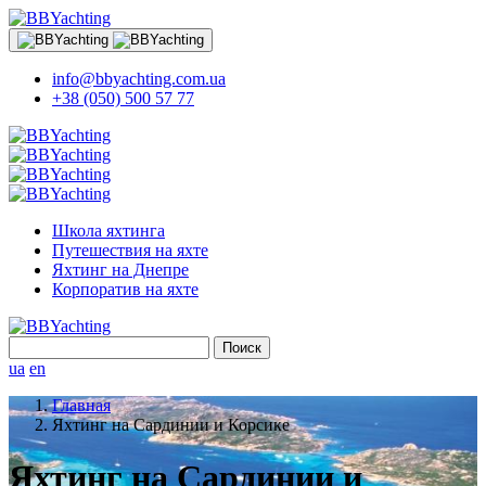
info@bbyachting.com.ua
+38 (050) 500 57 77
Школа яхтинга
Путешествия на яхте
Яхтинг на Днепре
Корпоратив на яхте
Найти:
ua
en
Главная
Яхтинг на Сардинии и Корсике
Яхтинг на Сардинии и