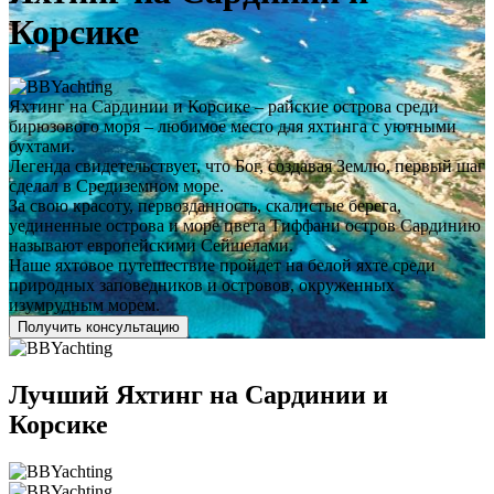
Корсике
Яхтинг на Сардинии и Корсике – райские острова среди
бирюзового моря – любимое место для яхтинга с уютными
бухтами.
Легенда свидетельствует, что Бог, создавая Землю, первый шаг
сделал в Средиземном море.
За свою красоту, первозданность, скалистые берега,
уединенные острова и море цвета Тиффани остров Сардинию
называют европейскими Сейшелами.
Наше яхтовое путешествие пройдет на белой яхте среди
природных заповедников и островов, окруженных
изумрудным морем.
Получить консультацию
Лучший Яхтинг на Сардинии и
Корсике