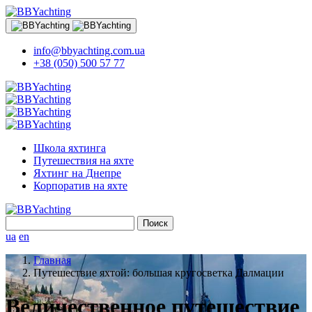
info@bbyachting.com.ua
+38 (050) 500 57 77
Школа яхтинга
Путешествия на яхте
Яхтинг на Днепре
Корпоратив на яхте
Найти:
ua
en
Главная
Путешествие яхтой: большая кругосветка Далмации
Величественное путешествие