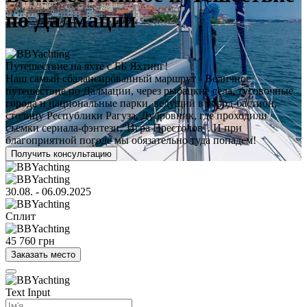
по Далмации
Путешествие на яхте с ББ Яхтинг!
Наш самый сбалансированный маршрут - Величное
путешествие по Далмации, через рыбацкие села, тусовочные
города и национальные парки, ведущий в город-бастион,
столицу Республики Рагуза, Дубровник, где проходили
съемки сериала-фэнтези "Игра Престолов". И при
благоприятной погоде мы обязательно туда попадем!
Получить консультацию
30.08. - 06.09.2025
Сплит
45 760 грн
Заказать место
Text Input