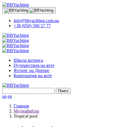
info@bbyachting.com.ua
+38 (050) 500 57 77
Школа яхтинга
Путешествия на яхте
Яхтинг на Днепре
Корпоратив на яхте
Найти:
ua
en
Главная
Медиафайлы
Tropical pool