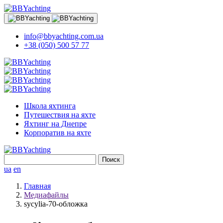
info@bbyachting.com.ua
+38 (050) 500 57 77
Школа яхтинга
Путешествия на яхте
Яхтинг на Днепре
Корпоратив на яхте
Найти:
ua
en
Главная
Медиафайлы
sycylia-70-обложка