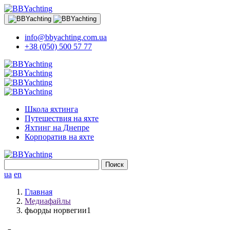
info@bbyachting.com.ua
+38 (050) 500 57 77
Школа яхтинга
Путешествия на яхте
Яхтинг на Днепре
Корпоратив на яхте
Найти:
ua
en
Главная
Медиафайлы
фьорды норвегии1