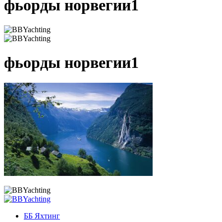
фьорды норвегии1
фьорды норвегии1
ББ Яхтинг