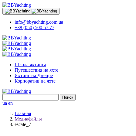
info@bbyachting.com.ua
+38 (050) 500 57 77
Школа яхтинга
Путешествия на яхте
Яхтинг на Днепре
Корпоратив на яхте
Найти:
ua
en
Главная
Медиафайлы
escale_7