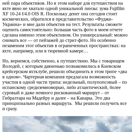
ней пара объективов. Но в этом наборе для путешествия на
яхте явно не хватало одной уникальной линзы: зума Fujifilm
XF 10-24 f/4.0 OIS R. Поскольку денег она сегодня стоит
космических, обратился в представительство «Фуджи-
Украина» и мне дали объектив на тест. Результаты сможете
оценить самостоятельно: большая часть фото в моем отчете
сделана именно этим объективом. Он универсальный: можно
снимать все — от пейзажей до стрит-фото. Но особенно
незаменим этот объектив в ограниченных пространствах: на
яхте, например, или в тюремной камере…
Но, вернемся, собственно, к путешествию. Мы с товарищем
Володей, с которым давненько познакомились в Киевском
крейсерском яхтклубе, решили объединить в этом трипе «два
в одном». Чартерная компания предлагала возможность
участия в одной части трипа: недельный, полупопсовый – по
испанскому средиземноморью, либо атлантический, более
суровый и даже немного рискованный маршрут – от
Гибралтара на Мадейру и далее – на Канары. Это два
принципиально разных маршрута. Мы решили получить все
и сразу.