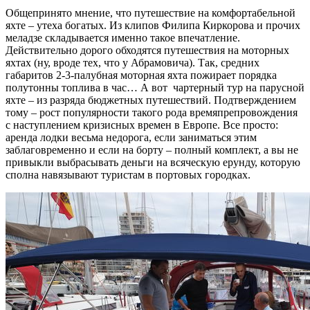
Общепринято мнение, что путешествие на комфортабельной
яхте – утеха богатых. Из клипов Филипа Киркорова и прочих
меладзе складывается именно такое впечатление.
Действительно дорого обходятся путешествия на моторных
яхтах (ну, вроде тех, что у Абрамовича). Так, средних
габаритов 2-3-палубная моторная яхта пожирает порядка
полутонны топлива в час… А вот чартерный тур на парусной
яхте – из разряда бюджетных путешествий. Подтверждением
тому – рост популярности такого рода времяпрепровождения
с наступлением кризисных времен в Европе. Все просто:
аренда лодки весьма недорога, если заниматься этим
заблаговременно и если на борту – полный комплект, а вы не
привыкли выбрасывать деньги на всяческую ерунду, которую
сполна навязывают туристам в портовых городках.