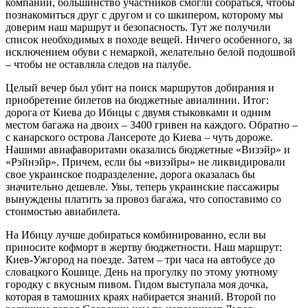
компании, большинство участников смогли собраться, чтобы
познакомиться друг с другом и со шкипером, которому мы
доверим наш маршрут и безопасность. Тут же получили
список необходимых в походе вещей. Ничего особенного, за
исключением обуви с немаркой, желательно белой подошвой
– чтобы не оставляла следов на палубе.
Целый вечер был убит на поиск маршрутов добирания и
приобретение билетов на бюджетные авиалинии. Итог:
дорога от Киева до Ибицы с двумя стыковками и одним
местом багажа на двоих – 3400 гривен на каждого. Обратно –
с канарского острова Лансероте до Киева – чуть дороже.
Нашими авиафаворитами оказались бюджетные «Визэйр» и
«Рэйнэйр». Причем, если бы «визэйры» не ликвидировали
свое украинское подразделение, дорога оказалась бы
значительно дешевле. Увы, теперь украинские пассажиры
вынуждены платить за провоз багажа, что сопоставимо со
стоимостью авиабилета.
На Ибицу лучше добираться комбинированно, если вы
приносите кофморт в жертву бюджетности. Наш маршрут:
Киев-Ужгород на поезде. Затем – три часа на автобусе до
словацкого Кошице. День на прогулку по этому уютному
городку с вкусным пивом. Гидом выступала моя дочка,
которая в тамошних краях набирается знаний. Второй по