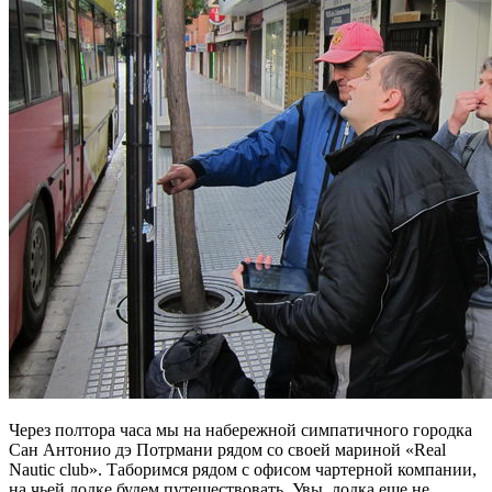
Через полтора часа мы на набережной симпатичного городка
Сан Антонио дэ Потрмани рядом со своей мариной «Real
Nautic club». Таборимся рядом с офисом чартерной компании,
на чьей лодке будем путешествовать. Увы, лодка еще не