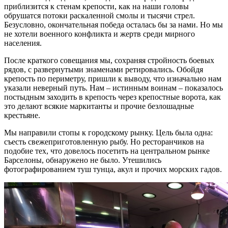
приблизится к стенам крепости, как на наши головы
обрушатся потоки раскаленной смолы и тысячи стрел.
Безусловно, окончательная победа осталась бы за нами. Но мы
не хотели военного конфликта и жертв среди мирного
населения.
После краткого совещания мы, сохраняя стройность боевых
рядов, с развернутыми знаменами ретировались. Обойдя
крепость по периметру, пришли к выводу, что изначально нам
указали неверный путь. Нам – истинным воинам – показалось
постыдным заходить в крепость через крепостные ворота, как
это делают всякие маркитанты и прочие безлошадные
крестьяне.
Мы направили стопы к городскому рынку. Цель была одна:
съесть свежеприготовленную рыбу. Но ресторанчиков на
подобие тех, что довелось посетить на центральном рынке
Барселоны, обнаружено не было. Утешились
фотографированием туш тунца, акул и прочих морских гадов.