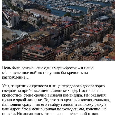
Цель была близка: еще один марш-бросок – и наше
малочисленное войско получило бы крепость на
разграбление…
Увы, защитники крепости в лице передового дозора зорко
следили за приближением славянских орд. Постовые на
крепостной стене срочно вызвали командира. Им оказался
пузан в яркой жилетке. То, что это крупный военоначальник,
мы поняли сразу – по его тембру голоса и зычному рыку в
наш адрес. Что именно кричал полководец мы, конечно, не
поняли. Но догадались, что едва наш передовой отряд