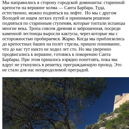
Мы направились в сторону городской доминанты: старинной
крепости на вершине холма — Санта Барбара. Туда,
естественно, можно подняться на лифте. Но мы с другом
Володей не ищем легких путей и принимаем решение
подняться по старинным ступеням, которые топтали испанцы
многие века. Тропа совсем древняя и заброшенная, посреди
каменной лестницы выросли кактусы, через которые мы с
осторожностью пробираемся. Жарко. Когда мы приблизились
до крепостных башен на полет стрелы, пришло понимание,
что до нас тут никто не ходил лет сто. Но мы уверенно
продвигались к вершине, готовясь к покорению Санта
Барбары. При этом пришлось изрядно попетлять, пока мы
вдруг не уткнулись в решетку, преграждающую проход. Это
не стало для нас непреодолимой преградой.