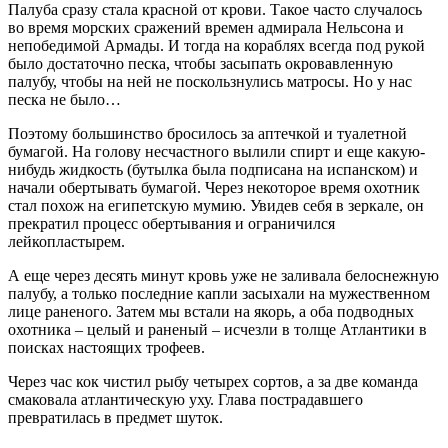
Палуба сразу стала красной от крови. Такое часто случалось
во время морских сражений времен адмирала Нельсона и
непобедимой Армады. И тогда на кораблях всегда под рукой
было достаточно песка, чтобы засыпать окровавленную
палубу, чтобы на ней не поскользнулись матросы. Но у нас
песка не было…
Поэтому большинство бросилось за аптечкой и туалетной
бумагой. На голову несчастного вылили спирт и еще какую-
нибудь жидкость (бутылка была подписана на испанском) и
начали обертывать бумагой. Через некоторое время охотник
стал похож на египетскую мумию. Увидев себя в зеркале, он
прекратил процесс обертывания и ограничился
лейкопластырем.
А еще через десять минут кровь уже не заливала белоснежную
палубу, а только последние капли засыхали на мужественном
лице раненого. Затем мы встали на якорь, а оба подводных
охотника – целый и раненый – исчезли в толще Атлантики в
поисках настоящих трофеев.
Через час кок чистил рыбу четырех сортов, а за две команда
смаковала атлантическую уху. Глава пострадавшего
превратилась в предмет шуток.