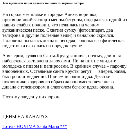
Тем временем наши колонисты понесли первые потери
На городском пляже в городке Адехе, воришка,
притворившийся спортсменом-бегуном
,
подкрался к одной из
наших слабых половин, что нежилась на черном
вулканическом песке. Схватил сумку (фотоаппарат, два
телефона и другие полезные вещи) и банально скрылся.
Половина пыталась догнать негодяя – однако его физическая
подготовка оказалась на порядок лучше.
А вечером, гуляя по Санта-Крусу, я понял, почему, длинная
набережная заставлена ​​лавочками. Но на них не увидите
молодежь с пивом и папиросами. В крайнем случае – парочку
влюбленных. Остальные санта-крусты бегут — вперед, назад,
быстро или медленно. Причем не один и два. Десятки
поклонников здорового образа жизни вместо вечернего
дивана с телевизором и алкоголем бегают вдоль океана.
Поэтому злодеи у них юркие.
ЦЕНЫ НА КАНАРАХ
Готель HOVIMA Santa Marіa ***