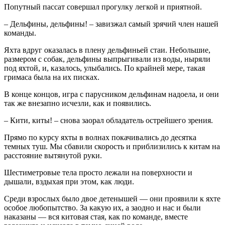
Попутный пассат совершал прогулку легкой и приятной.
– Дельфины, дельфины! – завизжал самый зрячий член нашей
команды.
Яхта вдруг оказалась в плену дельфиньей стаи. Небольшие,
размером с собак, дельфины выпрыгивали из воды, ныряли
под яхтой, и, казалось, улыбались. По крайней мере, такая
гримаса была на их писках.
В конце концов, игра с парусником дельфинам надоела, и они
так же внезапно исчезли, как и появились.
– Кити, киты! – снова заорал обладатель острейшего зрения.
Прямо по курсу яхты в волнах покачивались до десятка
темных туш. Мы сбавили скорость и приблизились к китам на
расстояние вытянутой руки.
Шестиметровые тела просто лежали на поверхности и
дышали, вздыхая при этом, как люди.
Среди взрослых было двое детенышей — они проявили к яхте
особое любопытство. За какую их, а заодно и нас и были
наказаны — вся китовая стая, как по команде, вместе