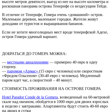
высоте метров девятисот, выезд из нее на высоте километра и
роскошная панорама острова Тенерифе со вездесущим Тейде.
В отличие от Тенерифе, Гомера очень «домашний» остров.
Маленькие деревни, маленькие городки. Жители живут
доходами от туристов и выращивания бананов.
Если не хотите многолюдных мест вроде тенерифской Адехе,
остров Гомера удачный вариант.
ДОБРАТЬСЯ ДО ГОМЕРА МОЖНА:
—
местными авиалиниями
— примерно 40 евро в одну
сторону.
—
паромом «Армас»
(15 євро
с человека) или скоростным
«Фредом Ольсеном» (30-40 евро с человека). Медленный
паром идет час, а скоростной – 40 минут.
СТОИМОСТЬ ПРОЖИВАНИЯ НА ОСТРОВЕ ГОМЕРА
Hotel Parador Conde de la Gomera
,
возведенный на 60-метровой
скале над океаном, обойдется в 1000 евро для двоих взрослых
в неделю с завтраками. Апартаменты будут стоить 40-60 евро
на двоих в сутки