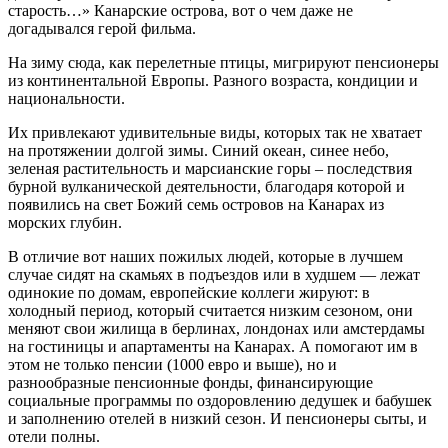
старость…» Канарские острова, вот о чем даже не
догадывался герой фильма.
На зиму сюда, как перелетные птицы, мигрируют пенсионеры
из континентальной Европы. Разного возраста, кондиции и
национальности.
Их привлекают удивительные виды, которых так не хватает
на протяжении долгой зимы. Синий океан, синее небо,
зеленая растительность и марсианские горы – последствия
бурной вулканической деятельности, благодаря которой и
появились на свет Божий семь островов на Канарах из
морских глубин.
В отличие вот наших пожилых людей, которые в лучшем
случае сидят на скамьях в подъездов или в худшем — лежат
одинокие по домам, европейские коллеги жируют: в
холодный период, который считается низким сезоном, они
меняют свои жилища в берлинах, лондонах или амстердамы
на гостиницы и апартаменты на Канарах. А помогают им в
этом не только пенсии (1000 евро и выше), но и
разнообразные пенсионные фонды, финансирующие
социальные программы по оздоровлению дедушек и бабушек
и заполнению отелей в низкий сезон. И пенсионеры сыты, и
отели полны.