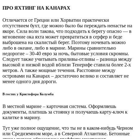
ПРО ЯХТИНГ НА КАНАРАХ
Отличается от Греции или Хорватии практически
отсутствием бухт, где можно было бы переждать ненастье на
якоре. Сила волн такова, что подходить к берегу опасно — в
мгновение ока яхта может превратиться в серфер и беде
выброшена на скалистый берег. Поэтому ночевать можно
либо в океане, либо в марине. Марины сравнительно
недорогие – 30-40 евро за ночь, бытовые условия скромны.
Следует также учитывать приливы-отливы – разница между
высокой и низкой водой вблизи Тенерифе ставила более 2-х
метров. А также мощные течения. Расстояние между
островами на Канарах – достаточно велико и составляет не
менее одного дня дороги.
В гостях у Кристофора Колумба
В местной марине – карточная система. Оформляешь
документы, платишь за стоянку и получаешь карту-ключ к
калитке в марину.
Тут уже полное ощущение, что ты не в каком-нибудь Черном
или Средиземном море, а в Северной Атлантике. Бетонные