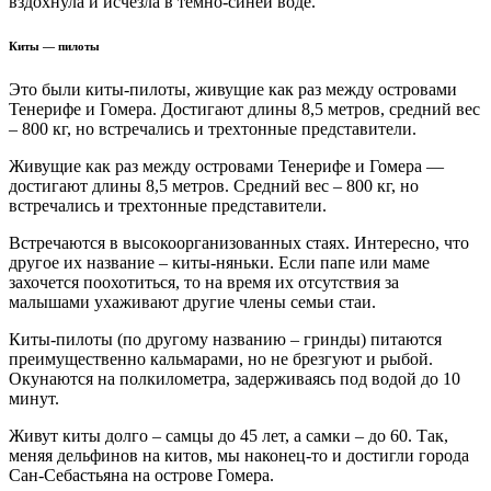
вздохнула и исчезла в темно-синей воде.
Киты — пилоты
Это были киты-пилоты, живущие как раз между островами
Тенерифе и Гомера. Достигают длины 8,5 метров, средний вес
– 800 кг, но встречались и трехтонные представители.
Живущие как раз между островами Тенерифе и Гомера —
достигают длины 8,5 метров. Средний вес – 800 кг, но
встречались и трехтонные представители.
Встречаются в высокоорганизованных стаях. Интересно, что
другое их название – киты-няньки. Если папе или маме
захочется поохотиться, то на время их отсутствия за
малышами ухаживают другие члены семьи стаи.
Киты-пилоты (по другому названию – гринды) питаются
преимущественно кальмарами, но не брезгуют и рыбой.
Окунаются на полкилометра, задерживаясь под водой до 10
минут.
Живут киты долго – самцы до 45 лет, а самки – до 60. Так,
меняя дельфинов на китов, мы наконец-то и достигли города
Сан-Себастьяна на острове Гомера.