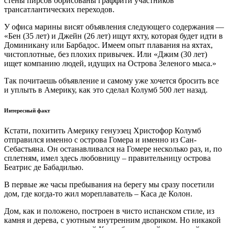
стены пирсов обрисованы граффити участников
трансатлантических переходов.
У офиса марины висят объявления следующего содержания —
«Бен (35 лет) и Джейн (26 лет) ищут яхту, которая будет идти в
Доминикану или Барбадос. Имеем опыт плавания на яхтах,
чистоплотные, без плохих привычек.
Или «Джим (30 лет)
ищет компанию людей, идущих на Острова Зеленого мыса.»
Так почитаешь объявление и самому уже хочется бросить все
и уплыть в Америку, как это сделал Колумб 500 лет назад.
Интересный факт
Кстати, похитить Америку генуэзец Христофор Колумб
отправился именно с острова Гомера и именно из Сан-
Себастьяна. Он останавливался на Гомере несколько раз, и, по
сплетням, имел здесь любовницу – правительницу острова
Беатрис де Бабадилью.
В первые же часы пребывания на берегу мы сразу посетили
дом, где когда-то жил мореплаватель – Каса де Колон.
Дом, как и положено, построен в чисто испанском стиле, из
камня и дерева, с уютным внутренним двориком.
Но никакой