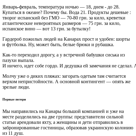
Январь-февраль, температура ночью — 18, днем ​​- до 28.
Купаться в океане? Почему бы. Вода 21. Продукты дешевые :
творог испанский без ГМО — 70-80 грн. за кило, креветки
атлантические невероятных размеров — 75 грн. за кило,
испанское вино — вот 13 грн. за бутылку!
Гардероб пожилых людей на Канарах прост и удобен: шорты
и футболка. Ну, может быть, белые брюки и рубашка.
Как-то переходил дорогу, а у встречной бабушки сиська из
пазухи выпала.
И ничего, идет собе гордо. И дедушка ей замечания не сделал.
Молчу уже о диких пляжах: загорать одетым там считается
верхом непристойности. А основной контингент — опять же
зрелые люди.
Первые потери
Мы направились на Канары большой компанией и уже на
месте разделились на две группы: представители сильной
статьи арендовали яхту, а женщины и дети отправились в
забронированные гостиницы, образовав украинскую колонию
из 11 душ.