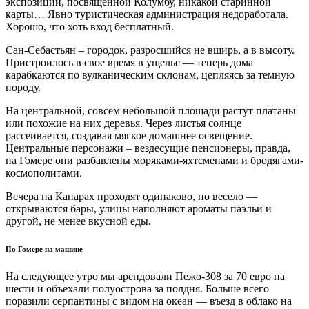
экспозиции, посвященной Колумбу, никакой старинной
карты… Явно туристическая администрация недоработала.
Хорошо, что хоть вход бесплатный.
Сан-Себастьян – городок, разросшийся не вширь, а в высоту.
Пристроилось в свое время в ущелье — теперь дома
карабкаются по вулканическим склонам, цепляясь за темную
породу.
На центральной, совсем небольшой площади растут платаны
или похожие на них деревья. Через листья солнце
рассеивается, создавая мягкое домашнее освещение.
Центральные персонажи – вездесущие пенсионеры, правда,
на Гомере они разбавлены моряками-яхтсменами и бродягами-
космополитами.
Вечера на Канарах проходят одинаково, но весело —
открываются бары, улицы наполняют ароматы паэльи и
другой, не менее вкусной еды.
По Гомере на машине
На следующее утро мы арендовали Пежо-308 за 70 евро на
шести и объехали полуострова за полдня. Больше всего
поразили серпантины с видом на океан — въезд в облако на