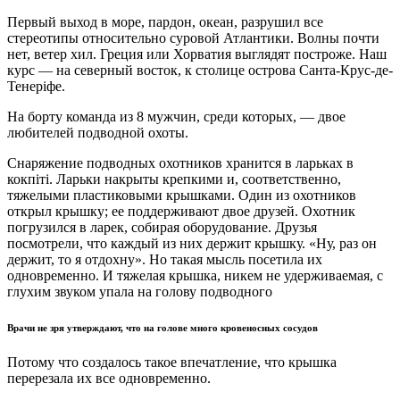
Первый выход в море, пардон, океан, разрушил все
стереотипы относительно суровой Атлантики. Волны почти
нет, ветер хил. Греция или Хорватия выглядят построже. Наш
курс — на северный восток, к столице острова Санта-Крус-де-
Тенеріфе.
На борту команда из 8 мужчин, среди которых, — двое
любителей подводной охоты.
Снаряжение подводных охотников хранится в ларьках в
кокпіті. Ларьки накрыты крепкими и, соответственно,
тяжелыми пластиковыми крышками. Один из охотников
открыл крышку; ее поддерживают двое друзей. Охотник
погрузился в ларек, собирая оборудование. Друзья
посмотрели, что каждый из них держит крышку. «Ну, раз он
держит, то я отдохну». Но такая мысль посетила их
одновременно. И тяжелая крышка, никем не удерживаемая, с
глухим звуком упала на голову подводного
Врачи не зря утверждают, что на голове много кровеносных сосудов
Потому что создалось такое впечатление, что крышка
перерезала их все одновременно.