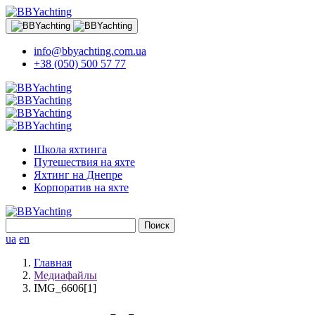
info@bbyachting.com.ua
+38 (050) 500 57 77
Школа яхтинга
Путешествия на яхте
Яхтинг на Днепре
Корпоратив на яхте
Найти:
ua
en
Главная
Медиафайлы
IMG_6606[1]