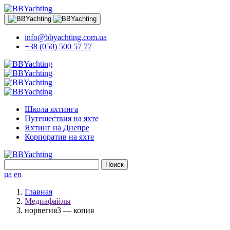
info@bbyachting.com.ua
+38 (050) 500 57 77
Школа яхтинга
Путешествия на яхте
Яхтинг на Днепре
Корпоратив на яхте
Найти:
ua
en
Главная
Медиафайлы
норвегия3 — копия