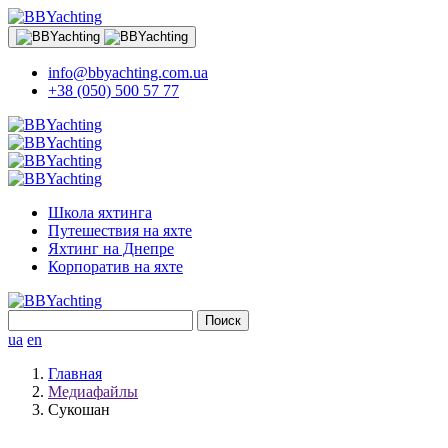
info@bbyachting.com.ua
+38 (050) 500 57 77
Школа яхтинга
Путешествия на яхте
Яхтинг на Днепре
Корпоратив на яхте
Найти:
ua
en
Главная
Медиафайлы
Сукошан