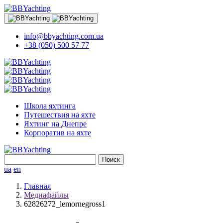
info@bbyachting.com.ua
+38 (050) 500 57 77
Школа яхтинга
Путешествия на яхте
Яхтинг на Днепре
Корпоратив на яхте
Найти:
ua
en
Главная
Медиафайлы
62826272_lemornegross1