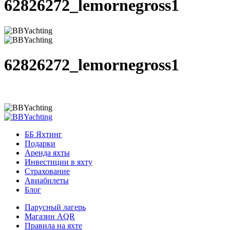
62826272_lemornegross1
62826272_lemornegross1
ББ Яхтинг
Подарки
Аренда яхты
Инвестиции в яхту
Страхование
Авиабилеты
Блог
Парусный лагерь
Магазин AQR
Правила на яхте