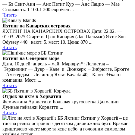
— Бэ Сент-Анн — Анс Петит Кур — Анс Лацио — Мае
Стоимость: 1 100-1 200 евро/чел ...
Читать
Яхтинг на Канарских островах
ЯХТИНГ НА КАНАРСКИХ ОСТРОВАХ Дата: 22.02. —
01.03. 2025 Старт: о. Гран Канария (Лас Пальмас) Яхта: Sun
Odyssey 440, кают: 5, мест: 10. Цена: 870 ...
Читать
Яхтинг на Северном море
Дата, 10 дней: апрель – май Маршрут*: Лелистад –
Тержилинг — Дувр – Кале и Дюнкерк – Зибрюгге, Брюгге
– Амстердам – Лелистад Яхта: Bavaria 40, Кают: 3+кают
компания, Мест: ...
Читать
Отдых на яхте в Хорватии
Жемчужина Адриатики Большая кругосветка Далмации
Лунные пейзажи Корнатти ...
Читать