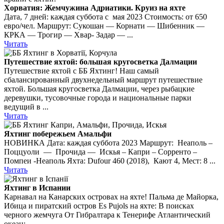
Хорватия: Жемчужина Адриатики. Круиз на яхте
Дата, 7 дней: каждая суббота с мая 2023 Стоимость: от 650
евро/чел. Маршрут: Сукошан — Корнати — Шибенник —
КРКА — Трогир — Хвар- Задар — ...
Читать
Путешествие яхтой: большая кругосветка Далмации
Путешествие яхтой с ББ Яхтинг! Наш самый
сбалансированный двухнедельный маршрут путешествие
яхтой. Большая кругосветка Далмации, через рыбацкие
деревушки, тусовочные города и национальные парки
ведущий в ...
Читать
Яхтинг побережьем Амальфи
НОВИНКА Дата: каждая суббота 2023 Маршрут: Неаполь –
Поццуоли — Прочида — Искья – Капри – Сорренто –
Помпеи -Неаполь Яхта: Dufour 460 (2018), Кают 4, Мест: 8 ...
Читать
Яхтинг в Испании
Карнавал на Канарских островах на яхте! Пальма де Майорка,
Ибица и пиратский остров Es Pujols на яхте: В поисках
черного жемчуга От Гибралтара к Тенерифе Атлантический
океан: ...