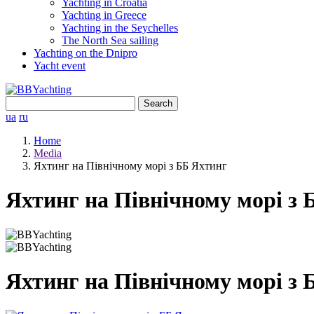
Yachting in Croatia
Yachting in Greece
Yachting in the Seychelles
The North Sea sailing
Yachting on the Dnipro
Yacht event
Search
for:
ua
ru
Home
Media
Яхтинг на Північному морі з ББ Яхтинг
Яхтинг на Північному морі з 
Яхтинг на Північному морі з 