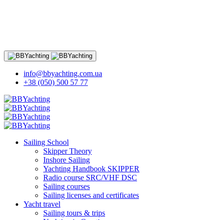
info@bbyachting.com.ua
+38 (050) 500 57 77
Sailing School
Skipper Theory
Inshore Sailing
Yachting Handbook SKIPPER
Radio course SRC/VHF DSC
Sailing courses
Sailing licenses and certificates
Yacht travel
Sailing tours & trips