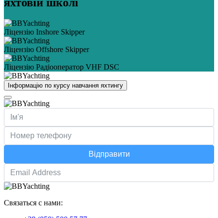
яхтовій школі
Ліцензію Inshore Skipper
Ліцензію Offshore Skipper
Ліцензію Радіооператор VHF DSC
Інформацію по курсу навчання яхтингу
Відправити
Связаться с нами: