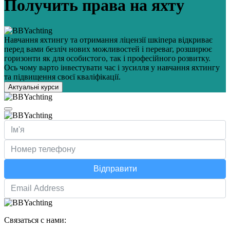
Получить права на яхту
Навчання яхтингу та отримання ліцензії шкіпера відкриває
перед вами безліч нових можливостей і переваг, розширює
горизонти як для особистого, так і професійного розвитку.
Ось чому варто інвестувати час і зусилля у навчання яхтингу
та підвищення своєї кваліфікації.
Актуальні курси
Відправити
Связаться с нами: