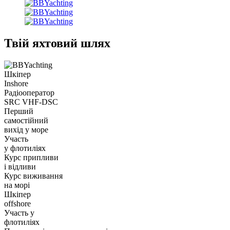
Твій яхтовий шлях
Шкіпер
Inshore
Радіооператор
SRC VHF-DSC
Перший
самостійний
вихід у море
Участь
у флотиліях
Курс припливи
і відливи
Курс виживання
на морі
Шкіпер
offshore
Участь у
флотиліях