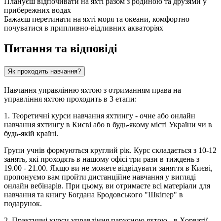
Плануєш відпочивати на яхті разом з родиною та друзями у
прибережних водах
Бажаєш перетинати на яхті моря та океани, комфортно
почуватися в припливно-відливних акваторіях
Питання та відповіді
Як проходить навчання?
Навчання управлінню яхтою з отриманням права на
управління яхтою проходить в 3 етапи:
1. Теоретичні курси навчання яхтингу - очне або онлайн
навчання яхтингу в Києві або в будь-якому місті України чи в
будь-якій країні.
Групи учнів формуються круглий рік. Курс складається з 10-12
занять, які проходять в нашому офісі три рази в тиждень з
19.00 - 21.00. Якщо ви не можете відвідувати заняття в Києві,
пропонуємо вам пройти дистанційне навчання у вигляді
онлайн вебінарів. При цьому, ви отримаєте всі матеріали для
навчання та книгу Богдана Бродовського "Шкіпер" в
подарунок.
2. Практичні курси управління парусною яхтою - в Хорватії