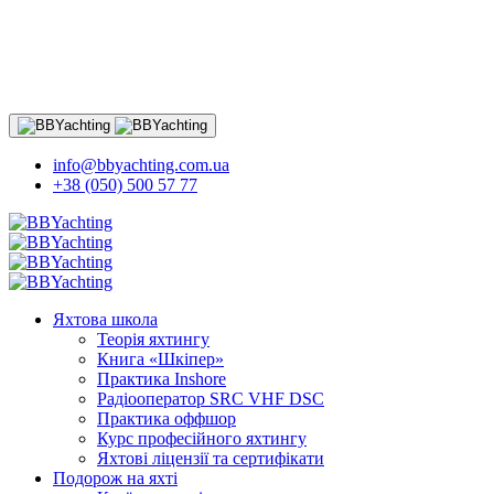
info@bbyachting.com.ua
+38 (050) 500 57 77
Яхтова школа
Теорія яхтингу
Книга «Шкіпер»
Практика Inshore
Радіооператор SRC VHF DSC
Практика оффшор
Курс професійного яхтингу
Яхтові ліцензії та сертифікати
Подорож на яхті