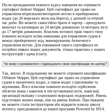
Після проходження повного курсу навчання ви отримаєте
сертифкат Inshore Skipper. Цей сертифікат дає право на
управління вітрильною/моторною яхтою в прибережних
водах (до 20 морських миль від берега), у денний та нічний
час доби. Ви можете самостійно брати в чартер - орендувати
монохул та катамаран до 24 метрів довжиною та моторну яхту
до 17 метрів довжиною. Власник яхтових прав такого типу
повинен володіти всіма навиками для управління судом в
межах прибережних вод, маневрування, безпечного
управління яхтою. Для отримання такого сертифіката не
потрібно ніяких інших документів, тільки практика у наших
інструкторів і здача іспиту.
Чи можу я розвиватися і підвищувати свою кваліфікацію як шкіпер?
Так, звісно. В подальшому ви можете отримати кваліфікацію
Offshore Skipper. Цей сертифікат дає право на управління
судом в океанічних водах, а також водах з приливами та
відливами. Його власник повинен володіти серйозним
обсягом знань і навичок в обслуговуванні яхти, навігації,
організації екіпажу і плануванні морських подорожей. Рівень
підготовки значно вище, ніж на рівень Inshore. При бажанні
ви можете стати інструктором або відкрити власну школу
яхтингу, приєднавшися до нашої програми Powered by ISSA