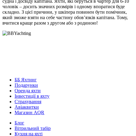
судна і досвіду капітана. Яхти, які беруться в чартер для 6-10
чоловік – досить значних розмірів і одному впоратися буде
складно. З цієї причини, у шкіпера повинен бути помічник,
який зможе взяти на себе частину обов’язків капітана. Тому,
вчитися краще разом з другом або з родиною!
ББ Яхтинг
Подарунки
Оренда яхти
Інвестиції в яхту
Страхування
Авіаквитки
Магазин AQR
Блог
Вітрильний табір
Кухня на яхті