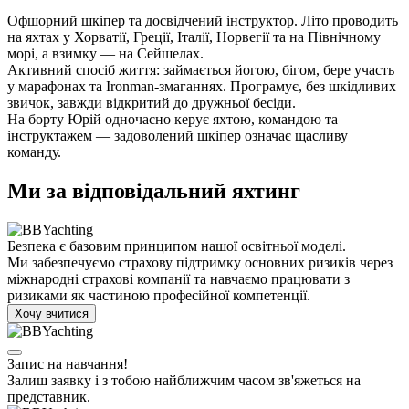
Офшорний шкіпер та досвідчений інструктор. Літо проводить
на яхтах у Хорватії, Греції, Італії, Норвегії та на Північному
морі, а взимку — на Сейшелах.
Активний спосіб життя: займається йогою, бігом, бере участь
у марафонах та Ironman-змаганнях. Програмує, без шкідливих
звичок, завжди відкритий до дружньої бесіди.
На борту Юрій одночасно керує яхтою, командою та
інструктажем — задоволений шкіпер означає щасливу
команду.
Ми за відповідальний яхтинг
Безпека є базовим принципом нашої освітньої моделі.
Ми забезпечуємо страхову підтримку основних ризиків через
міжнародні страхові компанії та навчаємо працювати з
ризиками як частиною професійної компетенції.
Хочу вчитися
Запис на навчання!
Залиш заявку і з тобою найближчим часом зв'яжеться на
представник.