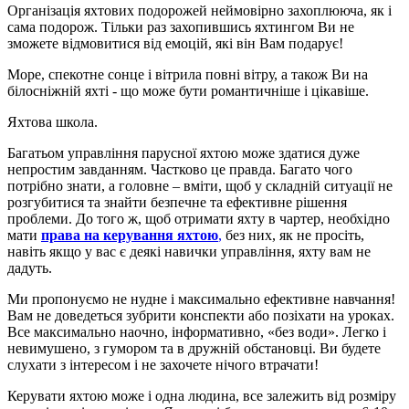
Організація яхтових подорожей неймовірно захоплююча, як і
сама подорож. Тільки раз захопившись яхтингом Ви не
зможете відмовитися від емоцій, які він Вам подарує!
Море, спекотне сонце і вітрила повні вітру, а також Ви на
білосніжній яхті - що може бути романтичніше і цікавіше.
Яхтова школа.
Багатьом управління парусної яхтою може здатися дуже
непростим завданням. Частково це правда. Багато чого
потрібно знати, а головне – вміти, щоб у складній ситуації не
розгубитися та знайти безпечне та ефективне рішення
проблеми. До того ж, щоб отримати яхту в чартер, необхідно
мати
права на керування яхтою
,
без них, як не просіть,
навіть якщо у вас є деякі навички управління, яхту вам не
дадуть.
Ми пропонуємо не нудне і максимально ефективне навчання!
Вам не доведеться зубрити конспекти або позіхати на уроках.
Все максимально наочно, інформативно, «без води». Легко і
невимушено, з гумором та в дружній обстановці. Ви будете
слухати з інтересом і не захочете нічого втрачати!
Керувати яхтою може і одна людина, все залежить від розміру