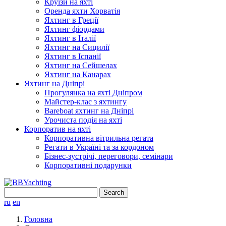
Круїзи на яхті
Оренда яхти Хорватія
Яхтинг в Греції
Яхтинг фіордами
Яхтинг в Італії
Яхтинг на Сицилії
Яхтинг в Іспанії
Яхтинг на Сейшелах
Яхтинг на Канарах
Яхтинг на Дніпрі
Прогулянка на яхті Дніпром
Майстер-клас з яхтингу
Bareboat яхтинг на Дніпрі
Урочиста подія на яхті
Корпоратив на яхті
Корпоративна вітрильна регата
Регати в Україні та за кордоном
Бізнес-зустрічі, переговори, семінари
Корпоративні подарунки
Search
for:
ru
en
Головна