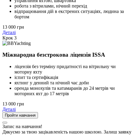
управління яхтою, швартовка
робота з вітрилами, нічний перехід
відпрацювання дій в екстрених ситуаціях, людина за
бортом
13 000 грн
Деталі
Крок 3
Міжнародна безстрокова ліцензія ISSA
ліцензія без терміну придатності на вітрильну чи
моторну яхту
іспит та сертифікація
яхтинг у денний та нічний час доби
оренда монохулів та катамаранів до 24 метрів чи
моторних яхт до 17 метрів
13 000 грн
Деталі
Пройти навчання
Запис на навчання!
Дякуємо за твою зацікавленість нашою школою. Залиш заявку