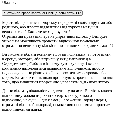
Ukraine.
Я отримав права капітана! Навіщо вони потрібні?
Мрієте відправитися в морську подорож зі своїми друзями або
родиною, або просто віддалитися від турбот і метушні
великих міст? Бажаєте всіх здивувати?
Отримавши права шкіпера на управління яхтою, у Вас буде
унікальна можливість провести відпочинок по-новому,
отримавши величезну кількість позитивних і яскравих емоцій!
Ви зможете зібрати команду з друзів і близьких, а потім взяти
в оренду моторну або вітрильну яхту, наприклад в
Середземномор'ї або ж в іншому куточку світу, і всією
компанією насолодитися драйвовим відпочинком, просто
подорожуючи по різних країнах, екзотичним островам або
морям. Багато яхтових школ пропонують пройти навчання для
того, щоб навчитися професійно управляти будь-якою яхтою.
Давно відома унікальність відпочинку на яхті. Вартість такого
відпочинку можна порівняти з вартістю будь-якого
відпочинку на суші. Однак емоції, враження і заряд енергії,
отримані від такої подорожі, неможливо порівняти з простим
відпочинком на пляжі.