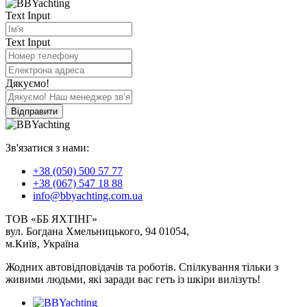
Text Input
Text Input
Дякуємо!
Відправити
Зв'язатися з нами:
+38 (050) 500 57 77
+38 (067) 547 18 88
info@bbyachting.com.ua
ТОВ «ББ ЯХТІНГ»
вул. Богдана Хмельницького, 94 01054,
м.Київ, Україна
Жодних автовідповідачів та роботів. Спілкування тільки з
живими людьми, які заради вас геть із шкіри вилізуть!