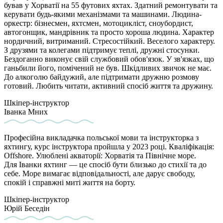
бував у Хорватії на 55 футових яхтах. Здатний ремонтувати та
керувати будь-якими механізмами та машинами. Людина-
оркестр: бізнесмен, яхтсмен, мотоцикліст, сноубордист,
автогонщик, мандрівник та просто хороша людина. Характер
нордичний, витриманий. Стресостійкий. Веселого характеру.
З друзями та колегами підтримує теплі, дружні стосунки.
Бездоганно виконує свій службовий обов'язок. У зв'язках, що
ганьбили його, помічений не був. Шкідливих звичок не має.
До алкоголю байдужий, але підтримати дружню розмову
готовий. Любить читати, активний спосіб життя та дружину.
Шкіпер-інструктор
Іванка Мних
Професійна викладачка польської мови та інструкторка з
яхтингу, курс інструктора пройшла у 2023 році. Кваліфікація:
Offshore. Улюблені акваторії: Хорватія та Північне море.
Для Іванки яхтинг — це спосіб бути близько до стихії та до
себе. Море вимагає відповідальності, але дарує свободу,
спокій і справжні миті життя на борту.
Шкіпер-інструктор
Юрій Беседін