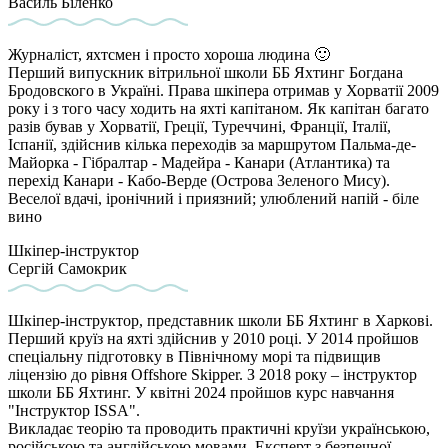
Василь Біленко
Журналіст, яхтсмен і просто хороша людина 🙂
Перший випускник вітрильної школи ББ Яхтинг Богдана
Бродовского в Україні. Права шкіпера отримав у Хорватії 2009
року і з того часу ходить на яхті капітаном. Як капітан багато
разів бував у Хорватії, Греції, Туреччині, Франції, Італії,
Іспанії, здійснив кілька переходів за маршрутом Пальма-де-
Майорка - Гібралтар - Мадейра - Канари (Атлантика) та
перехід Канари - Кабо-Верде (Острова Зеленого Мису).
Веселої вдачі, іронічний і приязний; улюблений напій - біле
вино
Шкіпер-інструктор
Сергій Самокрик
Шкіпер-інструктор, представник школи ББ Яхтинг в Харкові.
Перший круїз на яхті здійснив у 2010 році. У 2014 пройшов
спеціальну підготовку в Північному морі та підвищив
ліцензію до рівня Offshore Skipper. З 2018 року – інструктор
школи ББ Яхтинг. У квітні 2024 пройшов курс навчання
"Інструктор ISSA".
Викладає теорію та проводить практичні круїзи українською,
російською та англійською мовами. Експерт з безпечної