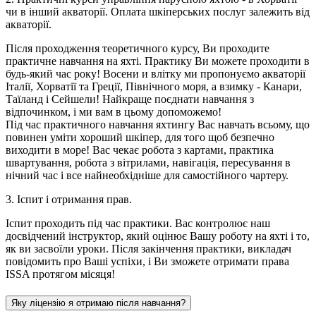
чи в інший акваторії. Оплата шкіперських послуг залежить від
акваторії.
Після проходження теоретичного курсу, Ви проходите
практичне навчання на яхті. Практику Ви можете проходити в
будь-який час року! Восени и влітку ми пропонуємо акваторії
Італії, Хорватії та Греції, Північного моря, а взимку - Канари,
Таїланд і Сейшели! Найкраще поєднати навчання з
відпочинком, і ми вам в цьому допоможемо!
Під час практичного навчання яхтингу Вас навчать всьому, що
повинен уміти хороший шкіпер, для того щоб безпечно
виходити в море! Вас чекає робота з картами, практика
швартування, робота з вітрилами, навігація, пересування в
нічний час і все найнеобхідніше для самостійного чартеру.
3. Іспит і отримання прав.
Іспит проходить під час практики. Вас контролює наш
досвідчений інструктор, який оцінює Вашу роботу на яхті і то,
як ви засвоїли уроки. Після закінчення практики, викладач
повідомить про Ваші успіхи, і Ви зможете отримати права
ISSA протягом місяця!
Яку ліцензію я отримаю після навчання?