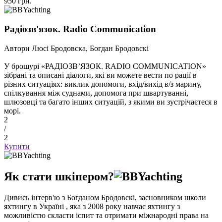
950 грн.
Радіозв'язок. Radio Communication
Автори Люсі Бродовска, Богдан Бродовскі
У брошурі «РАДІОЗВ’ЯЗОК. RADIO COMMUNICATION»
зібрані та описані діалоги, які ви можете вести по рації в
різних ситуаціях: виклик допомоги, вхід/вихід в/з марину,
спілкування між суднами, допомога при швартуванні,
шлюзовці та багато інших ситуацій, з якими ви зустрічаєтеся в
морі.
2
/
2
Купити
Як стати шкіпером?
Дивись інтерв'ю з Богданом Бродовскі, засновником школи
яхтингу в Україні , яка з 2008 року навчає яхтингу з
можливістю скласти іспит та отримати міжнародні права на