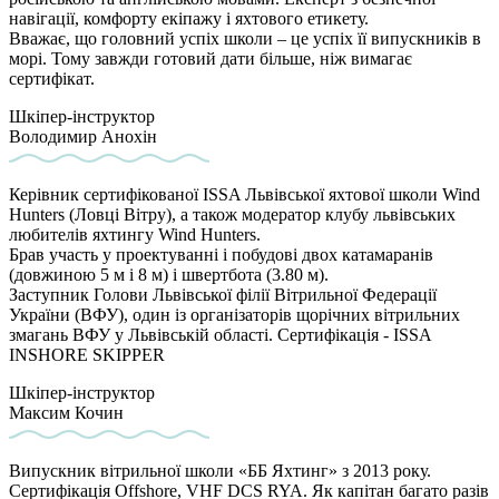
навігації, комфорту екіпажу і яхтового етикету.
Вважає, що головний успіх школи – це успіх її випускників в
морі. Тому завжди готовий дати більше, ніж вимагає
сертифікат.
Шкіпер-інструктор
Володимир Анохін
Керівник сертифікованої ISSA Львівської яхтової школи Wind
Hunters (Ловці Вітру), а також модератор клубу львівських
любителів яхтингу Wind Hunters.
Брав участь у проектуванні і побудові двох катамаранів
(довжиною 5 м і 8 м) і швертбота (3.80 м).
Заступник Голови Львівської філії Вітрильної Федерації
України (ВФУ), один із організаторів щорічних вітрильних
змагань ВФУ у Львівській області. Сертифікація - ISSA
INSHORE SKIPPER
Шкіпер-інструктор
Максим Кочин
Випускник вітрильної школи «ББ Яхтинг» з 2013 року.
Сертифікація Offshore, VHF DCS RYA. Як капітан багато разів