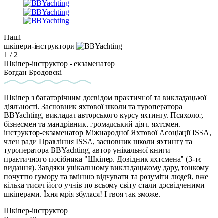
Наші
шкіпери-інструктори
1
/
2
Шкіпер-інструктор - екзаменатор
Богдан Бродовскі
Шкіпер з багаторічним досвідом практичної та викладацької
діяльності. Засновник яхтової школи та туроператора
BBYachting, викладач авторського курсу яхтингу. Психолог,
бізнесмен та мандрівник, громадський діяч, яхтсмен,
інструктор-екзаменатор Міжнародної Яхтової Асоціації ISSA,
член ради Правління ISSA, засновник школи яхтингу та
туроператора BBYachting, автор унікальної книги –
практичного посібника "Шкіпер. Довідник яхтсмена" (3-тє
видання). Завдяки унікальному викладацькому дару, тонкому
почуттю гумору та вмінню відчувати та розуміти людей, вже
кілька тисяч його учнів по всьому світу стали досвідченими
шкіперами. Їхня мрія збулася! І твоя так зможе.
Шкіпер-інструктор