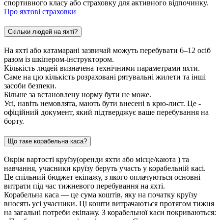
спортивного класу або страховку для активного відпочинку.
Про яхтові страховки
Скільки людей на яхті?
На яхті або катамарані зазвичай можуть перебувати 6–12 осіб
разом із шкіпером-інструктором.
Кількість людей визначена технічними параметрами яхти.
Саме на цю кількість розраховані рятувальні жилети та інші
засоби безпеки.
Більше за встановлену норму бути не може.
Усі, навіть немовлята, мають бути внесені в крю-лист. Це -
офіційний документ, який підтверджує ваше перебування на
борту.
Що таке корабельна каса?
Окрім вартості круїзу(оренди яхти або місце/каюта ) та
навчання, учасники круїзу беруть участь у корабельній касі.
Це спільний бюджет екіпажу, з якого оплачуються основні
витрати під час тижневого перебування на яхті.
Корабельна каса — це сума коштів, яку на початку круїзу
вносять усі учасники. Ці кошти витрачаються протягом тижня
на загальні потреби екіпажу. З корабельної каси покриваються: