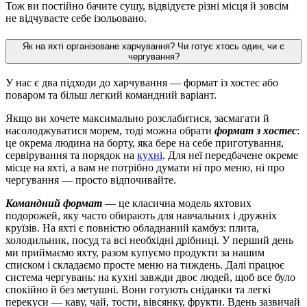
Тож ви постійно бачите сушу, відвідуєте різні місця й зовсім
не відчуваєте себе ізольовано.
Як на яхті організоване харчування? Чи готує хтось один, чи є
чергування?
У нас є два підходи до харчування — формат із хостес або
поваром та більш легкий командний варіант.
Якщо ви хочете максимально розслабитися, засмагати й
насолоджуватися морем, тоді можна обрати
формат з хостес
:
це окрема людина на борту, яка бере на себе приготування,
сервірування та порядок на
кухні
. Для неї передбачене окреме
місце на яхті, а вам не потрібно думати ні про меню, ні про
чергування — просто відпочивайте.
Командний формат
— це класична модель яхтових
подорожей, яку часто обирають для навчальних і дружніх
круїзів. На яхті є повністю обладнаний камбуз: плита,
холодильник, посуд та всі необхідні дрібниці. У перший день
ми приймаємо яхту, разом купуємо продукти за нашим
списком і складаємо просте меню на тиждень. Далі працює
система чергувань: на кухні завжди двоє людей, щоб все було
спокійно й без метушні. Вони готують сніданки та легкі
перекуси — каву, чай, тости, вівсянку, фрукти. Вдень зазвичай