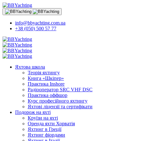
info@bbyachting.com.ua
+38 (050) 500 57 77
Яхтова школа
Теорія яхтингу
Книга «Шкіпер»
Практика Inshore
Радіооператор SRC VHF DSC
Практика оффшор
Курс професійного яхтингу
Яхтові ліцензії та сертифікати
Подорож на яхті
Круїзи на яхті
Оренда яхти Хорватія
Яхтинг в Греції
Яхтинг фіордами
Яхтинг в Італії