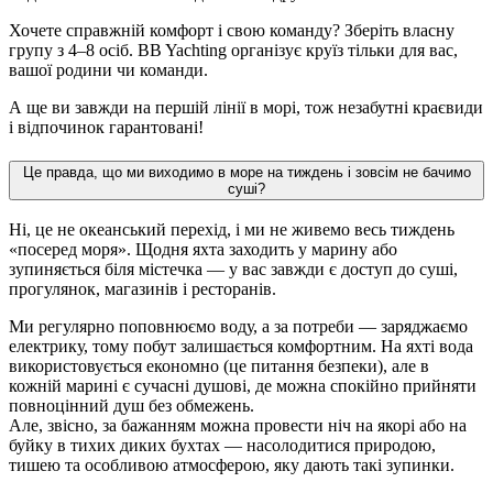
Хочете справжній комфорт і свою команду? Зберіть власну
групу з 4–8 осіб. BB Yachting організує круїз тільки для вас,
вашої родини чи команди.
А ще ви завжди на першій лінії в морі, тож незабутні краєвиди
і відпочинок гарантовані!
Це правда, що ми виходимо в море на тиждень і зовсім не бачимо
суші?
Ні, це не океанський перехід, і ми не живемо весь тиждень
«посеред моря». Щодня яхта заходить у марину або
зупиняється біля містечка — у вас завжди є доступ до суші,
прогулянок, магазинів і ресторанів.
Ми регулярно поповнюємо воду, а за потреби — заряджаємо
електрику, тому побут залишається комфортним. На яхті вода
використовується економно (це питання безпеки), але в
кожній марині є сучасні душові, де можна спокійно прийняти
повноцінний душ без обмежень.
Але, звісно, за бажанням можна провести ніч на якорі або на
буйку в тихих диких бухтах — насолодитися природою,
тишею та особливою атмосферою, яку дають такі зупинки.