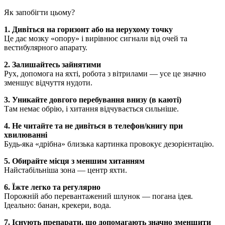
Як запобігти цьому?
1. Дивіться на горизонт або на нерухому точку
Це дає мозку «опору» і вирівнює сигнали від очей та
вестибулярного апарату.
2. Залишайтесь зайнятими
Рух, допомога на яхті, робота з вітрилами — усе це значно
зменшує відчуття нудоти.
3. Уникайте довгого перебування внизу (в каюті)
Там немає обрію, і хитання відчувається сильніше.
4. Не читайте та не дивіться в телефон/книгу при
хвилюванні
Будь-яка «дрібна» близька картинка провокує дезорієнтацію.
5. Обирайте місця з меншим хитанням
Найстабільніша зона — центр яхти.
6. Їжте легко та регулярно
Порожній або перевантажений шлунок — погана ідея.
Ідеально: банан, крекери, вода.
7. Існують препарати, що допомагають значно зменшити