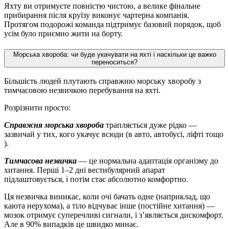
Яхту ви отримуєте повністю чистою, а велике фінальне
прибирання після круїзу виконує чартерна компанія.
Протягом подорожі команда підтримує базовий порядок, щоб
усім було приємно жити на борту.
Морська хвороба: чи буде укачувати на яхті і наскільки це важко
переноситься?
Більшість людей плутають справжню морську хворобу з
тимчасовою незвичкою перебування на яхті.
Розрізнити просто:
Справжня морська хвороба
трапляється дуже рідко —
зазвичай у тих, кого укачує всюди (в авто, автобусі, ліфті тощо
).
Тимчасова незвичка
— це нормальна адаптація організму до
хитання. Перші 1–2 дні вестибулярний апарат
підлаштовується, і потім стає абсолютно комфортно.
Ця незвичка виникає, коли очі бачать одне (наприклад, що
каюта нерухома), а тіло відчуває інше (постійне хитання) —
мозок отримує суперечливі сигнали, і з’являється дискомфорт.
Але в 90% випадків це швидко минає.