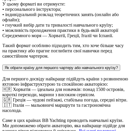
У цьому форматі ви отримуєте:
• персонального інструктора;
• індивідуальний розклад теоретичних занять (онлайн або
офлайн);
• гнучкий вибір дати та тривалості навчального круїзу;
• можливість проходження практики в будь-якій акваторії
Середземного моря — Хорватії, Греції, Італії чи Іспанії.
Такий формат особливо підходить тим, хто хоче більше часу
на практику або прагне поглибити свої навички перед
самостійним чартером.
Як обрати країну для першого чартеру або навчального круїзу?
Для першого досвіду найкраще підійдуть країни з розвиненою
яхтовою інфраструктурою та спокійною акваторією:
🇭🇷 Хорватія — ідеальна для новачків: понад 1500 островів,
короткі переходи, марини з високим сервісом.
🇬🇷 Греція — чудові пейзажі, стабільна погода, середні вітри.
🇮🇹 Італія — мальовничі маршрути та гастрономічна
насолода.
Саме в цих країнах BB Yachting проводить навчальні круїзи.
Ми допоможемо обрати акваторію, яка найкраще підійде для
вашого рівня підготовки й очікувань.
Всі наші подорожі