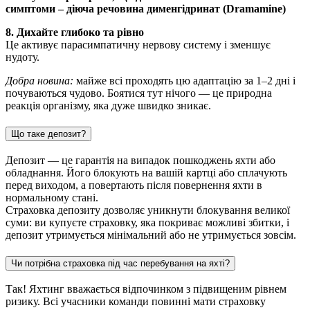
симптоми – діюча речовина дименгідринат (Dramamine)
8. Дихайте глибоко та рівно
Це активує парасимпатичну нервову систему і зменшує
нудоту.
Добра новина:
майже всі проходять цю адаптацію за 1–2 дні і
почуваються чудово. Боятися тут нічого — це природна
реакція організму, яка дуже швидко зникає.
Що таке депозит?
Депозит — це гарантія на випадок пошкоджень яхти або
обладнання. Його блокують на вашій картці або сплачують
перед виходом, а повертають після повернення яхти в
нормальному стані.
Страховка депозиту дозволяє уникнути блокування великої
суми: ви купуєте страховку, яка покриває можливі збитки, і
депозит утримується мінімальний або не утримується зовсім.
Чи потрібна страховка під час перебування на яхті?
Так! Яхтинг вважається відпочинком з підвищеним рівнем
ризику. Всі учасники команди повинні мати страховку