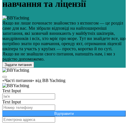
навчання та ліцензії
Якщо ви лише починаєте знайомство з яхтингом — це розділ
саме для вас. Ми зібрали відповіді на найпоширеніші
запитання, які зазвичай виникають у майбутніх шкіперів,
мандрівників і всіх, хто мріє про море. Тут ви знайдете все, що
потрібно знати про навчання, оренду яхт, отримання ліцензії
шкіпера та участь у круїзах — просто, коротко й по суті.
Якщо ви не знайшли свого питання, напишіть нам, і ми з
радістю допоможемо.
Задати питання
«Часті питання» від BB Yachting
Text Input
Text Input
Відправити