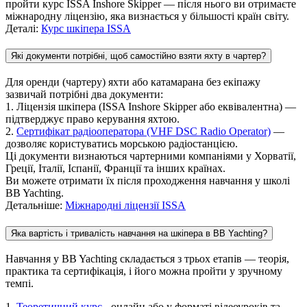
пройти курс ISSA Inshore Skipper — після нього ви отримаєте
міжнародну ліцензію, яка визнається у більшості країн світу.
Деталі:
Курс шкіпера ISSA
Які документи потрібні, щоб самостійно взяти яхту в чартер?
Для оренди (чартеру) яхти або катамарана без екіпажу
зазвичай потрібні два документи:
1. Ліцензія шкіпера (ISSA Inshore Skipper або еквівалентна) —
підтверджує право керування яхтою.
2.
Сертифікат радіооператора (VHF DSC Radio Operator)
—
дозволяє користуватись морською радіостанцією.
Ці документи визнаються чартерними компаніями у Хорватії,
Греції, Італії, Іспанії, Франції та інших країнах.
Ви можете отримати їх після проходження навчання у школі
BB Yachting.
Детальніше:
Міжнародні ліцензії ISSA
Яка вартість і тривалість навчання на шкіпера в BB Yachting?
Навчання у BB Yachting складається з трьох етапів — теорія,
практика та сертифікація, і його можна пройти у зручному
темпі.
1.
Теоретичний курс
- онлайн або у форматі відеоуроків та