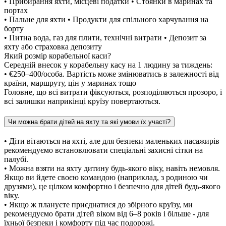
• Прибирання яхти, місцеві податки • Стоянки в маринах та
портах
• Пальне для яхти • Продукти для спільного харчування на
борту
• Питна вода, газ для плити, технічні витрати • Депозит за
яхту або страховка депозиту
Який розмір корабельної каси?
Середній внесок у корабельну касу на 1 людину за тиждень:
• €250–400/особа. Вартість може змінюватись в залежності від
країни, маршруту, цін у маринах тощо
Головне, що всі витрати фіксуються, розподіляються прозоро, і
всі залишки наприкінці круїзу повертаються.
Чи можна брати дітей на яхту та які умови їх участі?
• Діти вітаються на яхті, але для безпеки маленьких пасажирів
рекомендуємо встановлювати спеціальні захисні сітки на
палубі.
• Можна взяти на яхту дитину будь-якого віку, навіть немовля.
Якщо ви йдете своєю командою (наприклад, з родиною чи
друзями), це цілком комфортно і безпечно для дітей будь-якого
віку.
• Якщо ж плануєте приєднатися до збірного круїзу, ми
рекомендуємо брати дітей віком від 6–8 років і більше - для
їхньої безпеки і комфорту під час подорожі.