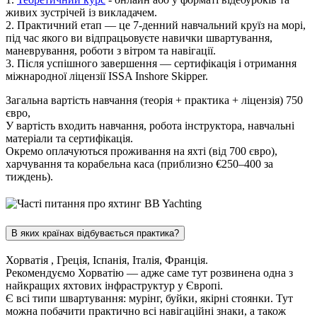
живих зустрічей із викладачем.
2. Практичний етап — це 7-денний навчальний круїз на морі,
під час якого ви відпрацьовуєте навички швартування,
маневрування, роботи з вітром та навігації.
3. Після успішного завершення — сертифікація і отримання
міжнародної ліцензії ISSA Inshore Skipper.
Загальна вартість навчання (теорія + практика + ліцензія) 750
євро,
У вартість входить навчання, робота інструктора, навчальні
матеріали та сертифікація.
Окремо оплачуються проживання на яхті (від 700 євро),
харчування та корабельна каса (приблизно €250–400 за
тиждень).
В яких країнах відбувається практика?
Хорватія , Греція, Іспанія, Італія, Франція.
Рекомендуємо Хорватію — адже саме тут розвинена одна з
найкращих яхтових інфраструктур у Європі.
Є всі типи швартування: мурінг, буйки, якірні стоянки. Тут
можна побачити практично всі навігаційні знаки, а також