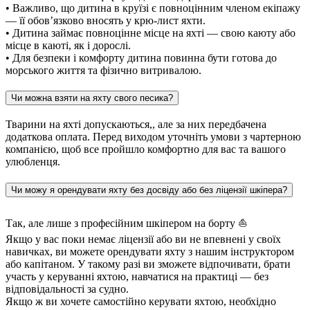
• Важливо, що дитина в круїзі є повноцінним членом екіпажу
— її обов’язково вносять у крю-лист яхти.
• Дитина займає повноцінне місце на яхті — свою каюту або
місце в каюті, як і дорослі.
• Для безпеки і комфорту дитина повинна бути готова до
морського життя та фізично витривалою.
Чи можна взяти на яхту свого песика?
Тварини на яхті допускаються,, але за них передбачена
додаткова оплата. Перед виходом уточніть умови з чартерною
компанією, щоб все пройшло комфортно для вас та вашого
улюбленця.
Чи можу я орендувати яхту без досвіду або без ліцензії шкіпера?
Так, але лише з професійним шкіпером на борту ⛵️
Якщо у вас поки немає ліцензії або ви не впевнені у своїх
навичках, ви можете орендувати яхту з нашим інструктором
або капітаном. У такому разі ви зможете відпочивати, брати
участь у керуванні яхтою, навчатися на практиці — без
відповідальності за судно.
Якщо ж ви хочете самостійно керувати яхтою, необхідно