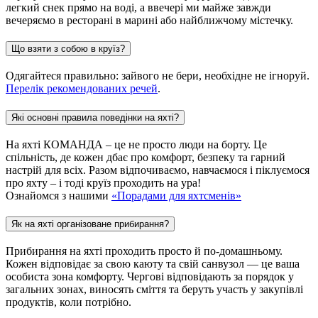
легкий снек прямо на воді, а ввечері ми майже завжди
вечеряємо в ресторані в марині або найближчому містечку.
Що взяти з собою в круїз?
Одягайтеся правильно: зайвого не бери, необхідне не ігноруй.
Перелік рекомендованих речей
.
Які основні правила поведінки на яхті?
На яхті КОМАНДА – це не просто люди на борту. Це
спільність, де кожен дбає про комфорт, безпеку та гарний
настрій для всіх. Разом відпочиваємо, навчаємося і піклуємося
про яхту – і тоді круїз проходить на ура!
Ознайомся з нашими
«Порадами для яхтсменів»
Як на яхті організоване прибирання?
Прибирання на яхті проходить просто й по-домашньому.
Кожен відповідає за свою каюту та свій санвузол — це ваша
особиста зона комфорту. Чергові відповідають за порядок у
загальних зонах, виносять сміття та беруть участь у закупівлі
продуктів, коли потрібно.