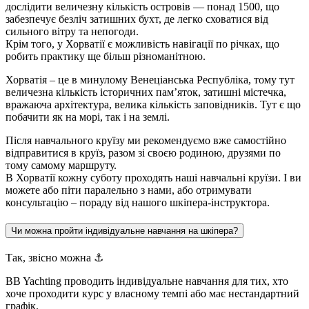
дослідити величезну кількість островів — понад 1500, що
забезпечує безліч затишних бухт, де легко сховатися від
сильного вітру та непогоди.
Крім того, у Хорватії є можливість навігації по річках, що
робить практику ще більш різноманітною.
Хорватія – це в минулому Венеціанська Республіка, тому тут
величезна кількість історичних пам’яток, затишні містечка,
вражаюча архітектура, велика кількість заповідників. Тут є що
побачити як на морі, так і на землі.
Після навчального круїзу ми рекомендуємо вже самостійно
відправитися в круїз, разом зі своєю родиною, друзями по
тому самому маршруту.
В Хорватії кожну суботу проходять наші навчальні круїзи. І ви
можете або піти паралельно з нами, або отримувати
консультацію – пораду від нашого шкіпера-інструктора.
Чи можна пройти індивідуальне навчання на шкіпера?
Так, звісно можна ⚓️
BB Yachting проводить індивідуальне навчання для тих, хто
хоче проходити курс у власному темпі або має нестандартний
графік.