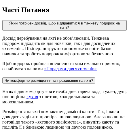
Часті Питання
Який потрібен досвід, щоб відправитися в тижневу подорож на
яхті?
Досвід перебування на яхті не обов’язковий. Тижнева
подорож підходить як для новачків, так і для досвідчених
яхтсменів.. Шкіпер-інструктор допоможе освоїти базові
навички та зробить подорож комфортною та безпечною.
Щоб подорож пройшла впевнено та максимально приємно,
ознайомся з нашими
«Порадами для яхтсменів»
Чи комфортне розміщення та проживання на яхті?
На яхті для комфорту є все необхідне: гаряча вода, туалет, душ,
повноцінна
кухня
з плитою, холодильником та
морозильником.
Розміщення на яхті компактне: двомісні каюти. Так, інколи
доводиться ділити простір з іншою людиною. Але якщо ви не
готові до такого «яхтового знайомства», викупіть каюту та
поділіть її з близькою людиною чи другою половинкою.