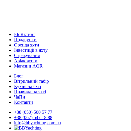
ББ Яхтинг
Подарунки
Оренда яхти
Інвестиції в яхту
Страхування
Авіаквитки
Магазин AQR
Блог
Вітрильний табір
Кухня на яхті
Правила на яхті
ЧаПи
Контакти
+38 (050) 500 57 77
+38 (067) 547 18 88
info@bbyachting.com.ua