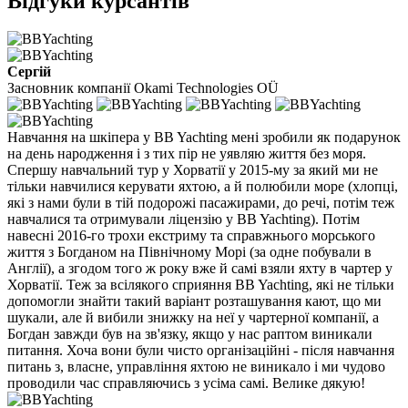
Відгуки курсантів
Сергій
Засновник компанії Okami Technologies OÜ
Навчання на шкіпера у BB Yachting мені зробили як подарунок
на день народження і з тих пір не уявляю життя без моря.
Спершу навчальний тур у Хорватії у 2015-му за який ми не
тільки навчилися керувати яхтою, а й полюбили море (хлопці,
які з нами були в тій подорожі пасажирами, до речі, потім теж
навчалися та отримували ліцензію у BB Yachting). Потім
навесні 2016-го трохи екстриму та справжнього морського
життя з Богданом на Північному Морі (за одне побували в
Англії), а згодом того ж року вже й самі взяли яхту в чартер у
Хорватії. Теж за всілякого сприяння BB Yachting, які не тільки
допомогли знайти такий варіант розташування кают, що ми
шукали, але й вибили знижку на неї у чартерної компанії, а
Богдан завжди був на зв'язку, якщо у нас раптом виникали
питання. Хоча вони були чисто організаційні - після навчання
питань з, власне, управління яхтою не виникало і ми чудово
проводили час справляючись з усіма самі. Велике дякую!