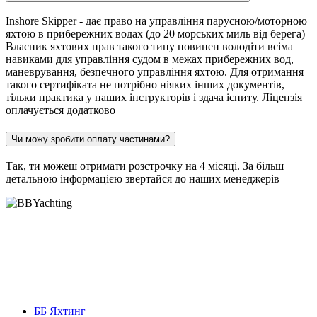
Inshore Skipper - дає право на управління парусною/моторною
яхтою в прибережних водах (до 20 морських миль від берега)
Власник яхтових прав такого типу повинен володіти всіма
навиками для управління судом в межах прибережних вод,
маневрування, безпечного управління яхтою. Для отримання
такого сертифіката не потрібно ніяких інших документів,
тільки практика у наших інструкторів і здача іспиту. Ліцензія
оплачується додатково
Чи можу зробити оплату частинами?
Так, ти можеш отримати розстрочку на 4 місяці. За більш
детальною інформацією звертайся до наших менеджерів
ББ Яхтинг