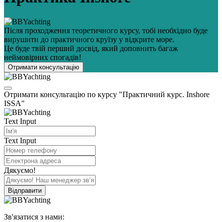
Після проходження теоретичного курсу, тобі необхідно буде
вирушити до практичного круїзу у відкрите море.
Це буде твій перший досвід, який доповнить багаж
неймовірних спогадів!
Отримати консультацію
Отримати консультацію по курсу "Практичний курс. Inshore
ISSA"
Text Input
Text Input
Дякуємо!
Відправити
Зв'язатися з нами: