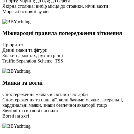
в порту, марині; до буя; до берега
Якірна стоянка: вибір місця до стоянки, нічні вахти
Морські основні вузли
Міжнародні правила попередження зіткнення
Пріоритет
Денні знаки та фігури
Знаки на мостах; рух по річці
Traffic Separation Scheme, TSS
Маяки та вогні
Спостереження маяків в світлий час доби
Спостереження та наші дії, коли бачимо маяки: латеральні,
кардинальні маяки, знаки безпечної акваторії тощо
Звукові та світлові сигнали
Вогні на яхті