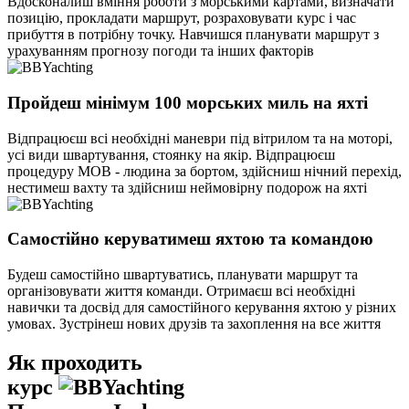
Вдосконалиш вміння роботи з морськими картами, визначати
позицію, прокладати маршрут, розраховувати курс і час
прибуття в потрібну точку. Навчишся планувати маршрут з
урахуванням прогнозу погоди та інших факторів
Пройдеш мінімум 100 морських миль на яхті
Відпрацюєш всі необхідні маневри під вітрилом та на моторі,
усі види швартування, стоянку на якір. Відпрацюєш
процедуру МОВ - людина за бортом, здійсниш нічний перехід,
нестимеш вахту та здійсниш неймовірну подорож на яхті
Самостійно керуватимеш яхтою та командою
Будеш самостійно швартуватись, планувати маршрут та
організовувати життя команди. Отримаєш всі необхідні
навички та досвід для самостійного керування яхтою у різних
умовах. Зустрінеш нових друзів та захоплення на все життя
Як проходить
курс