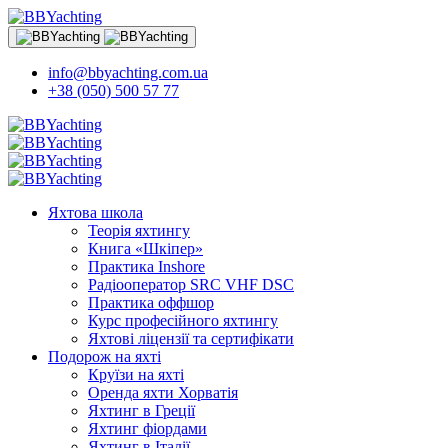
info@bbyachting.com.ua
+38 (050) 500 57 77
Яхтова школа
Теорія яхтингу
Книга «Шкіпер»
Практика Inshore
Радіооператор SRC VHF DSC
Практика оффшор
Курс професійного яхтингу
Яхтові ліцензії та сертифікати
Подорож на яхті
Круїзи на яхті
Оренда яхти Хорватія
Яхтинг в Греції
Яхтинг фіордами
Яхтинг в Італії