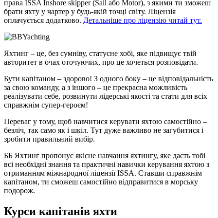
права ISSA Inshore skipper (Sail або Motor), з якими ти зможеш
брати яхту у чартер у будь-якій точці світу. Ліцензія
оплачується додатково.
Детальніше про ліцензію читай тут.
Яхтинг – це, без сумніву, статусне хобі, яке підвищує твій
авторитет в очах оточуючих, про це хочеться розповідати.
Бути капітаном – здорово!
З одного боку – це відповідальність
за свою команду, а з іншого – це прекрасна можливість
реалізувати себе, розвинути лідерські якості та стати для всіх
справжнім супер-героєм!
Переваг у тому, щоб навчитися керувати яхтою самостійно –
безліч, так само як і шкіл.
Тут дуже важливо не загубитися і
зробити правильний вибір.
ББ Яхтинг пропонує якісне навчання яхтингу, яке дасть тобі
всі необхідні знання та практичні навички керування яхтою з
отриманням міжнародної ліцензії ISSA. Ставши справжнім
капітаном, ти сможеш самостійно відправитися в морську
подорож.
Курси капітанів яхти