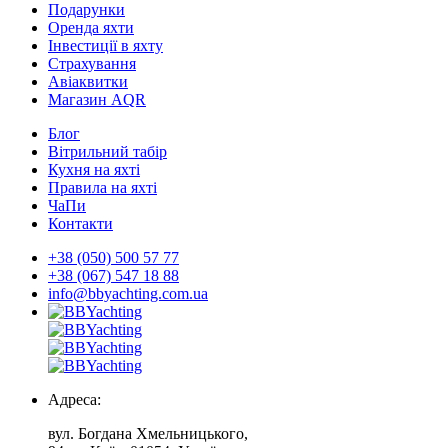
Подарунки
Оренда яхти
Інвестиції в яхту
Страхування
Авіаквитки
Магазин AQR
Блог
Вітрильний табір
Кухня на яхті
Правила на яхті
ЧаПи
Контакти
+38 (050) 500 57 77
+38 (067) 547 18 88
info@bbyachting.com.ua
Адреса:
вул. Богдана Хмельницького,