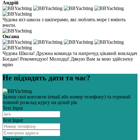
Андрій
Чудова яхт-школа з шкіперами, які люблять море і вміють
вчити.
Оксана
Чудова Школа! Дружна команда та напрочуд цікавий викладач
Богдан! Рекомендую! Молодці! Дякую Вам за мою здійснену
мрію
Не підходять дати та час?
Залиш свої контакти (email або номер телефону) та отримай
повний розклад курсу на цілий рік
Text Input
Text Input
Дякуємо!