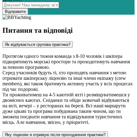
Відправити
Питання та відповіді
Як відбувається групова практика?
Протягом одного тижня команда з 8-10 чоловік і шкіпера
підкорятимуть морські простори та проходитимуть навчання
за певною програмою.
Серед учасників будуть ті, хто проходять навчання з метою
отримати шкіперську ліцензію та інші члени екіпажу (crew
members), які також братимуть активну участь у всіх процесах
під час подорожі.
Ти проживатимеш на 4-5 каютній яхті і розміщуватимешся у
двомісних каютах. Сніданки та обіди зазвичай відбуваються
на яхті, вечері – у ресторанах на березі. Всі наші маршрути
дуже цікаві та програма побудована таким чином, що ти
зможеш поєднати навчання та відвідування туристичних
місць. Але навчання, звісно, у пріоритеті.
Яку ліцензію я отримую після проходження практики?