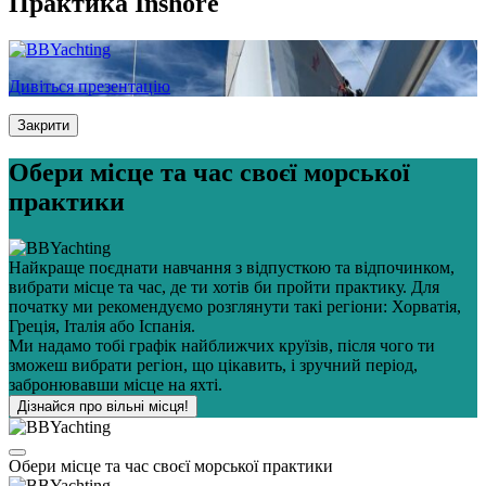
Практика Inshore
Дивіться презентацію
Закрити
Обери місце та час своєї морської
практики
Найкраще поєднати навчання з відпусткою та відпочинком,
вибрати місце та час, де ти хотів би пройти практику. Для
початку ми рекомендуємо розглянути такі регіони: Хорватія,
Греція, Італія або Іспанія.
Ми надамо тобі графік найближчих круїзів, після чого ти
зможеш вибрати регіон, що цікавить, і зручний період,
забронювавши місце на яхті.
Дізнайся про вільні місця!
Обери місце та час своєї морської практики