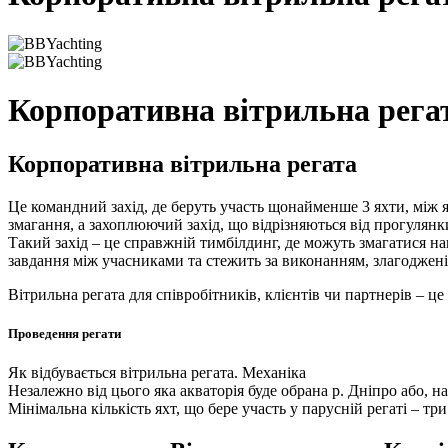
Корпоративна вітрильна рега
Корпоративна вітрильна регата
Це командний захід, де беруть участь щонайменше 3 яхти, між я
змагання, а захоплюючий захід, що відрізняються від прогулянк
Такий захід – це справжній тимбілдинг, де можуть змагатися нав
завдання між учасниками та стежить за виконанням, злагоджен
Вітрильна регата для співробітників, клієнтів чи партнерів – це
Проведення регати
Як відбувається вітрильна регата. Механіка
Незалежно від цього яка акваторія буде обрана р. Дніпро або, н
Мінімальна кількість яхт, що бере участь у парусній регаті – тр