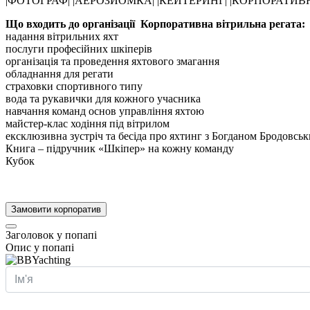
|ФОТОГРАФ| |АЕРОЗЙОМКА| |КЕЙТЕРИНГ| |КОРПОРАТИВН
Що входить до організації Корпоративна вітрильна регата:
надання вітрильних яхт
послуги професійних шкіперів
організація та проведення яхтового змагання
обладнання для регати
страховки спортивного типу
вода та рукавички для кожного учасника
навчання команд основ управління яхтою
майстер-клас ходіння під вітрилом
ексклюзивна зустріч та бесіда про яхтинг з Богданом Бродовсь
Книга – підручник «Шкіпер» на кожну команду
Кубок
Замовити корпоратив
Заголовок у попапі
Опис у попапі