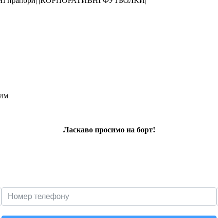
І прапори| |КОРПОРАТИВНІ ФУТБОЛКИ|
ким
Ласкаво просимо на борт!