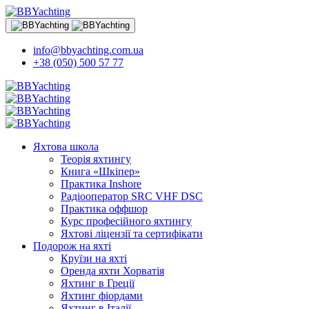
info@bbyachting.com.ua
+38 (050) 500 57 77
Яхтова школа
Теорія яхтингу
Книга «Шкіпер»
Практика Inshore
Радіооператор SRC VHF DSC
Практика оффшор
Курс професійного яхтингу
Яхтові ліцензії та сертифікати
Подорож на яхті
Круїзи на яхті
Оренда яхти Хорватія
Яхтинг в Греції
Яхтинг фіордами
Яхтинг в Італії