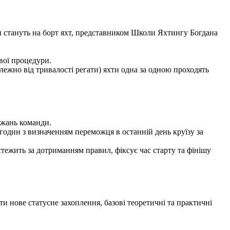
ики стануть на борт яхт, представником Школи Яхтингу Богдана
ової процедури.
лежно від тривалості регати) яхти одна за одною проходять
ажань команди.
 годин з визначенням переможця в останній день круїзу за
стежить за дотриманням правил, фіксує час старту та фінішу
и нове статусне захоплення, базові теоретичні та практичні