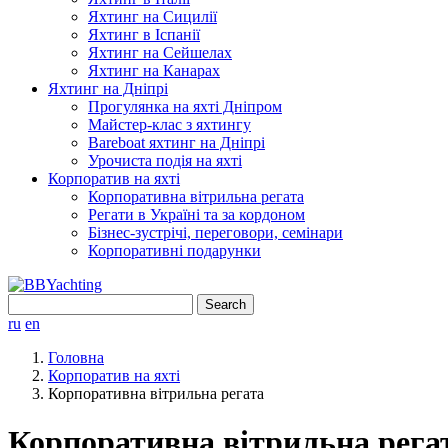
Яхтинг на Сицилії
Яхтинг в Іспанії
Яхтинг на Сейшелах
Яхтинг на Канарах
Яхтинг на Дніпрі
Прогулянка на яхті Дніпром
Майстер-клас з яхтингу
Bareboat яхтинг на Дніпрі
Урочиста подія на яхті
Корпоратив на яхті
Корпоративна вітрильна регата
Регати в Україні та за кордоном
Бізнес-зустрічі, переговори, семінари
Корпоративні подарунки
Search
for:
ru
en
Головна
Корпоратив на яхті
Корпоративна вітрильна регата
Корпоративна вітрильна рега