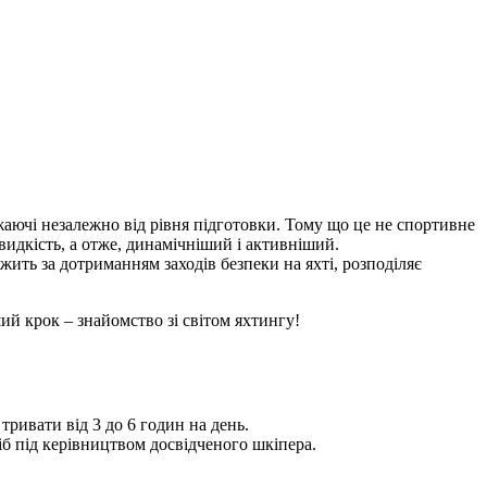
ажаючі незалежно від рівня підготовки. Тому що це не спортивне
видкість, а отже, динамічніший і активніший.
жить за дотриманням заходів безпеки на яхті, розподіляє
ший крок – знайомство зі світом яхтингу!
тривати від 3 до 6 годин на день.
сіб під керівництвом досвідченого шкіпера.