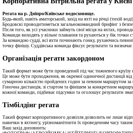
Корпоративна Вітрильна регата у Києві
Регата на р. Дніпро/Київське водосховище.
Будь-який, навіть аматорський, захід на яхті на річці (тихій 
Бродовскі проводитиметься загальнокомандний брифінг з безпе
Після того, як усі учасники займуть свої місця на яхтах, пров
Команди виходять у вільне плавання та рухаються у бік точки ст
За командою судді, всі яхти починають гонку, рухаючись певним
точку фінішу. Суддівська команда фіксує результати та визнача
Організація регати закордоном
Такий формат може бути проведений під час тижневого круїзу п
Це може бути проходження, як окремої одиничної дистанції від 
сумарною кількістю пройдених годин за певним маршрутом за в
Гоночна дистанція, зі стартом та фінішем за конкретним маршру
кожної команди, підбиває підсумки та оголошує результати зма
Тімбілдінг регата
Такий формат корпоративного дозвілля дозволить не лише відпоч
навички в яхтингу, урізноманітнити їх проведенням часу таки
Ваш захід доповнить: