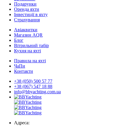
Подарунки
Оренда яхти
Інвестиції в яхту
Страхування
Авіаквитки
Магазин AQR
Блог
Вітрильний табір
Кухня на яхті
Правила на яхті
ЧаПи
Контакти
+38 (050) 500 57 77
+38 (067) 547 18 88
info@bbyachting.com.ua
Адреса: