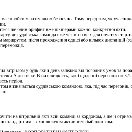
воді) має пройти максимально безпечно. Тому перед тим, як учасн
ки.
одиться ще один брифінг вже шкіперами кожної конкретної яхти.
арту, де суддівська команда вже чекає на всіх для початку старт
 маршрутом, після проходження однієї або кількох дистанцій (за
є переможця.
ід вітрилом у будь-який день залежно від погодних умов та поб
точки А до точки В на швидкість, так і щоденні перегони по 3-5
есь період.
том визначається суддівською командою, яка, під час перегонів, 
гань.
ити на вітрильній яхті всій команді за кордоном, а ще й отримат
м нестандартним і захоплюючим активним тімбілдингом.