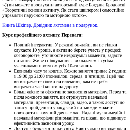
:-)) ви можете прослухати авторський курс Богдана Бродовскі
«Теоретичні основи яхтингу. Як стати шкіпером і самостійно
управляти парусною та моторною яхтою».
Книга Шкіпер. Довідник яхтсмена в подарунок.
Курс професійного яхтингу. Переваги:
Повний інтерактив. У режимі он-лайн, ви не тільки
слухаєте 10 уроків, а активно берете участь у процесі:
обговорюєте, уточнюєте незрозумілі моменти, задаєте
питання. Живе спілкування з викладачем і з усіма
учасниками протягом усіх 10-ти занять.
Економія часу та коштів. Кожне заняття триває 2 години
з 19:00 до 21:00 (понеділок, середа, п’ятниця). І цей час
ви витрачаєте тільки на навчання, вам не треба
витрачати час і кошти на дорогу.
Більш якісне та ефективне засвоєння матеріалу. Перед та
після кожного заняття, ви отримуєте навчальні
матеріали: презентації, слайди, відео, а також доступ до
запису пройденого уроку, який ви завжди можете
повторити в зручний для вас час. Надані мультимедійні
навчальні матеріали різноманітні та цікаві, що підвищує
ефективність засвоєння уроку.
Доступ з будь-якої точки світу. Навіть якщо ви захворіли