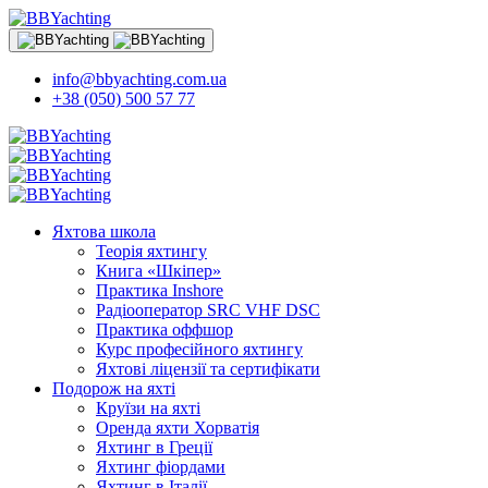
info@bbyachting.com.ua
+38 (050) 500 57 77
Яхтова школа
Теорія яхтингу
Книга «Шкіпер»
Практика Inshore
Радіооператор SRC VHF DSC
Практика оффшор
Курс професійного яхтингу
Яхтові ліцензії та сертифікати
Подорож на яхті
Круїзи на яхті
Оренда яхти Хорватія
Яхтинг в Греції
Яхтинг фіордами
Яхтинг в Італії