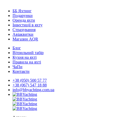
ББ Яхтинг
Подарунки
Оренда яхти
Інвестиції в яхту
Страхування
Авіаквитки
Магазин AQR
Блог
Вітрильний табір
Кухня на яхті
Правила на яхті
ЧаПи
Контакти
+38 (050) 500 57 77
+38 (067) 547 18 88
info@bbyachting.com.ua