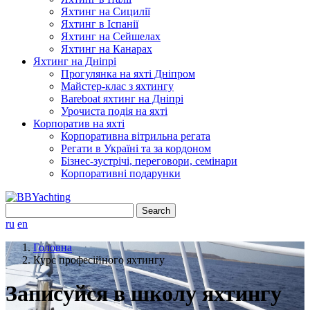
Яхтинг на Сицилії
Яхтинг в Іспанії
Яхтинг на Сейшелах
Яхтинг на Канарах
Яхтинг на Дніпрі
Прогулянка на яхті Дніпром
Майстер-клас з яхтингу
Bareboat яхтинг на Дніпрі
Урочиста подія на яхті
Корпоратив на яхті
Корпоративна вітрильна регата
Регати в Україні та за кордоном
Бізнес-зустрічі, переговори, семінари
Корпоративні подарунки
Search
for:
ru
en
Головна
Курс професійного яхтингу
Записуйся в школу яхтингу