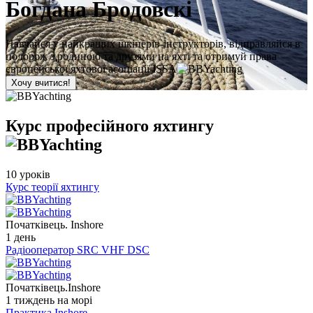
Богдана Бродовскі
Навчайся у найкращих шкіперів-інструкторів, відправляйся в
подорож з родиною та друзями на яхті та отримуй права
європейської яхтової асоціації ISSA
Хочу вчитися!
Курс професійного яхтингу
10 уроків
Курс теорії яхтингу
Початківець. Inshore
1 день
Радіооператор SRC VHF DSC
Початківець.Inshore
1 тиждень на морі
Практика Inshore