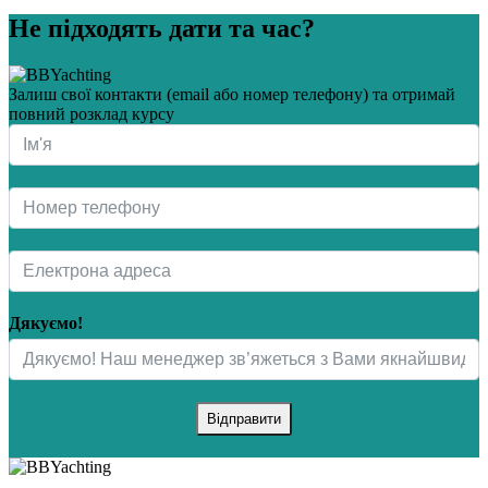
Не підходять дати та час?
Залиш свої контакти (email або номер телефону) та отримай
повний розклад курсу
Дякуємо!
Відправити