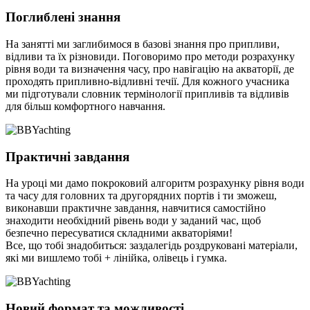
Поглиблені знання
На занятті ми заглибимося в базові знання про припливи,
відливи та їх різновиди. Поговоримо про методи розрахунку
рівня води та визначення часу, про навігацію на акваторії, де
проходять припливно-відливні течії. Для кожного учасника
ми підготували словник термінології припливів та відливів
для більш комфортного навчання.
Практичні завдання
На уроці ми дамо покроковий алгоритм розрахунку рівня води
та часу для головних та другорядних портів і ти зможеш,
виконавши практичне завдання, навчитися самостійно
знаходити необхідний рівень води у заданий час, щоб
безпечно пересуватися складними акваторіями!
Все, що тобі знадобиться: заздалегідь роздруковані матеріали,
які ми вишлемо тобі + лінійка, олівець і гумка.
Новий формат та можливості