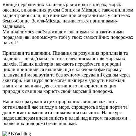
Явище періодичних коливань рівня води в озерах, морях і
океанах, викликаних рухом Сонця та Місяця, а також впливом
відцентрової сили, що виникає при обертанні мас у системах
Земля-Сонце, Земля-Місяць, називаються припливами-
відливами.
Ми поділимося своїм досвідом, знаннями та практичними
порадами, які допоможуть тобі у твоїх самостійних подорожах
на яхті!
Припливи та відпливи. Пізнання та розуміння припливів та
відливів – невід’ємна частина навчання майстрів морських
шляхів. Наших шкіперів навчають передбачати природні
цикли припливів та відливів, що є ключовим фактором у
плануванні маршрутів та безпечному керуванні судном через
акваторії. Наш курс допомогає шкіперам здобути необхідні
знання та навички для ефективного використання цих
природніх явищ на користь своїй морській подорожі.
Навички врахування цих природних явищ визначають
оптимальний час виходу в море, спрощують вхід в порти та
допомогають зменшити споживання пального. Наш курс
надає шкіперам впевненність в владі над вітром та хвилями ,
роблячи їх подорожі безпечнішими.