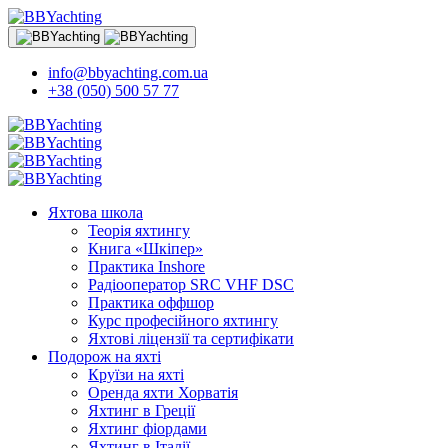
info@bbyachting.com.ua
+38 (050) 500 57 77
Яхтова школа
Теорія яхтингу
Книга «Шкіпер»
Практика Inshore
Радіооператор SRC VHF DSC
Практика оффшор
Курс професійного яхтингу
Яхтові ліцензії та сертифікати
Подорож на яхті
Круїзи на яхті
Оренда яхти Хорватія
Яхтинг в Греції
Яхтинг фіордами
Яхтинг в Італії