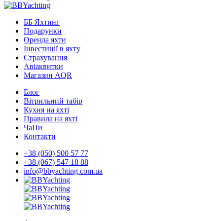
ББ Яхтинг
Подарунки
Оренда яхти
Інвестиції в яхту
Страхування
Авіаквитки
Магазин AQR
Блог
Вітрильний табір
Кухня на яхті
Правила на яхті
ЧаПи
Контакти
+38 (050) 500 57 77
+38 (067) 547 18 88
info@bbyachting.com.ua