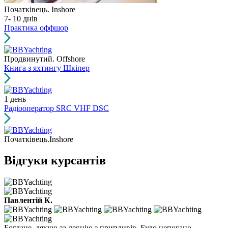
Початківець. Inshore
7- 10 днів
Практика оффшор
Продвинутий. Offshore
Книга з яхтингу Шкіпер
1 день
Радіооператор SRC VHF DSC
Початківець.Inshore
Відгуки курсантів
Павлентій К.
Богдане, дякую за лекцію з припливів. Було непогано