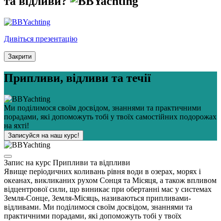
та відливи?
Дивіться презентацію
Закрити
Припливи, відливи та течії
Ми поділимося своїм досвідом, знаннями та практичними
порадами, які допоможуть тобі у твоїх самостійних подорожах
на яхті!
Записуйся на наш курс!
Запис на курс Припливи та відпливи
Явище періодичних коливань рівня води в озерах, морях і
океанах, викликаних рухом Сонця та Місяця, а також впливом
відцентрової сили, що виникає при обертанні мас у системах
Земля-Сонце, Земля-Місяць, називаються припливами-
відливами. Ми поділимося своїм досвідом, знаннями та
практичними порадами, які допоможуть тобі у твоїх