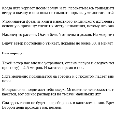
Когда яхта черпает носом волну, и та, перекатываясь тринадцат
ветру и океану и они пока не слышат: порывы уже достигают 4
Упоминается фраза из книги известного английского яхтсмена 
основную причину: спешат к месту назначения, потому что зак
Наконец-то рассвет. Океан белый от пены и дождя. На мокрые 
Вдруг ветер постепенно утихает, порывы не более 30, и меняет
Наш маршрут
Такой ветер нас вполне устраивает, ставим паруса и следуем те
прогнозу) – 4-5 метров. И катится прямо в нос.
Яхта медленно поднимается на гребень и с грохотом падает вни
ночи.
Мощная сила поднимает тебя вверх. Мгновение невесомости, тел
кажется, вот сейчас распадется на тысячи маленьких яхт.
Сна здесь точно не будет – перебираюсь в кают-компанию. Врем
Второй день проходит как весной.