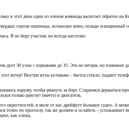
ьку в этот день один из членов команды вылетает обратно на К
твердых сортов пшеницы, испанское вино, позади освещенный со
аса. Я не беру участия, но всегда наготове.
очь дует 30 узлы с порывами до 35. Это не шторм, но плавание д
 этот ветер! Внутри яхты кутерьма – бьется стекло, падают тел
нувшись наружу, чтобы рвануть за борт. Стараемся держаться пр
ьзуя только рангоут (мачту) и двигатель.
 его окрестностей, в миле от нас дрейфует большое судно. А мож
ился точно по прогнозу, так же должен и ослабеть – успокаивает 
крое, как хлющ.