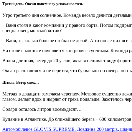
Третий день. Океан понемногу успокаивается.
Утро третьего дня солнечное. Команда весело делится деталям
– Ваня стоял в кают-компании у правого борта. Потом подпрыгив
спецназовец, морской котик?
– Ваня, ты только больше стейки не делай. А то после них все 
На столе в кокпите появляется кастрюля с супчиком. Команда 
Волна длинная, ветер до 20 узлов, яхта вспенивает воду форшт
Океан расправился и не верится, что буквально позавчера он п
Штиль. Ветер сдох…
Метрах в двадцати замечаем черепаху. Метровое существо лежи
глазом, делает вдох и ныряет от греха подальше. Захотелось ч
Соляри осталось литров восемьдесят…
Купание в Атлантике. До ближайшего берега – 600 километров,
Автомобілевоз GLOVIS SUPREME. Довжина 200 метрів, швидкість