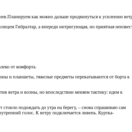
иев.Планируем как можно дальше продвинуться к усилению ветра
лнцем Гибралтар, а впереди интригующая, но приятная неизвест
алеко от комфорта.
ефоны и планшеты, тяжелые предметы перекатываются от борта к
отив ветра и волны, но впоследствии меняем тактику: идем к
ет стоило подождать до утра на берегу, – снова спрашиваю сам
внутренний голос. К ветру подключается ливень. Куртка-