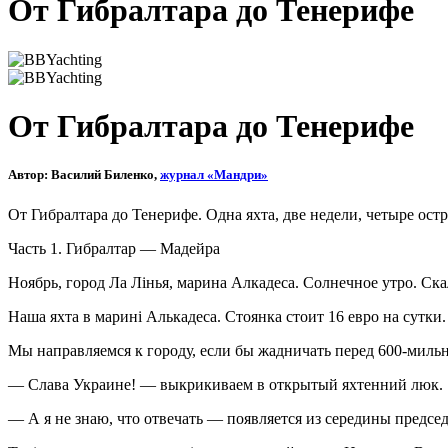
От Гибралтара до Тенерифе
От Гибралтара до Тенерифе
Автор: Василий Биленко,
журнал «Мандри»
От Гибралтара до Тенерифе. Одна яхта, две недели, четыре ост
Часть 1. Гибралтар — Мадейра
Ноябрь, город Ла Лінья, марина Алкадеса. Солнечное утро. Ск
Наша яхта в марині Алькадеса. Стоянка стоит 16 евро на сутки.
Мы направляемся к городу, если бы жадничать перед 600-мильн
— Слава Украине! — выкрикиваем в открытый яхтенний люк.
— А я не знаю, что отвечать — появляется из середины председ