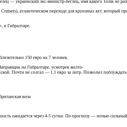
аделец — украинский экс-министр-беглец, имя какого Толік не раз
or Cruisers), атлантическом переходе для круизных яхт, который
», в Гибралтаре.
близительно 150 евро на 7 человек
.Заправщик на Гибралтаре, усмотрев желто-
нской. Почти не солгал — 1,1 евро за литр. Позволил поблуждать
британская виза
ность ожидается через 4-5 сутки. По прогнозу — ночью сильный 