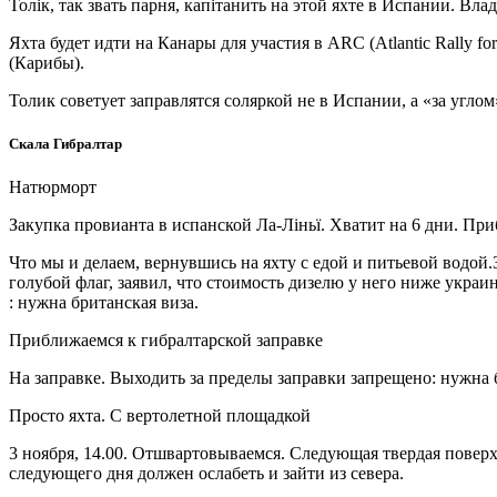
Толік, так звать парня, капітанить на этой яхте в Испании. Вл
Яхта будет идти на Канары для участия в ARC (Atlantic Rally f
(Карибы).
Толик советует заправлятся соляркой не в Испании, а «за углом
Скала Гибралтар
Натюрморт
Закупка провианта в испанской Ла-Ліньї. Хватит на 6 дни. При
Что мы и делаем, вернувшись на яхту с едой и питьевой водой
голубой флаг, заявил, что стоимость дизелю у него ниже украи
: нужна британская виза.
Приближаемся к гибралтарской заправке
На заправке. Выходить за пределы заправки запрещено: нужна 
Просто яхта. С вертолетной площадкой
3 ноября, 14.00. Отшвартовываемся. Следующая твердая поверх
следующего дня должен ослабеть и зайти из севера.