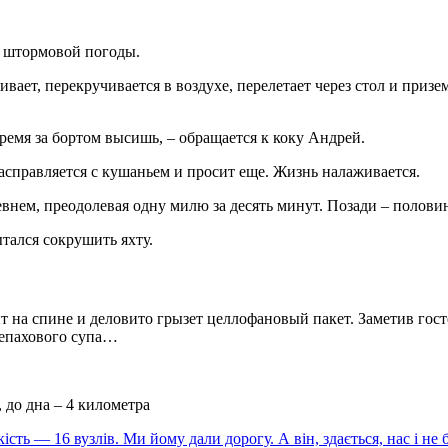
и штормовой погоды.
ает, перекручивается в воздухе, перелетает через стол и приземл
время за бортом высишь, – обращается к коку Андрей.
расправляется с кушаньем и просит еще. Жизнь налаживается.
евнем, преодолевая одну милю за десять минут. Позади – половин
ытался сокрушить яхту.
т на спине и деловито грызет целлофановый пакет. Заметив гост
ерепахового супа…
 до дна – 4 километра
 — 16 вузлів. Ми йому дали дорогу. А він, здається, нас і не 