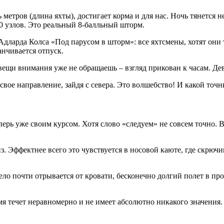
ь метров (длина яхты), достигает корма и для нас. Ночь тянется
0 узлов. Это реальный 8-балльный шторм.
Адларда Колса «Под парусом в шторм»: все яхтсмены, хотят они 
анчивается отпуск.
вещи внимания уже не обращаешь – взгляд прикован к часам. Дев
 свое направление, зайдя с севера. Это волшебство! И какой точ
перь уже своим курсом. Хотя слово «следуем» не совсем точно. В
з. Эффектнее всего это чувствуется в носовой каюте, где скрюч
о почти отрывается от кровати, бесконечно долгий полет в пропа
я течет неравномерно и не имеет абсолютно никакого значения. 