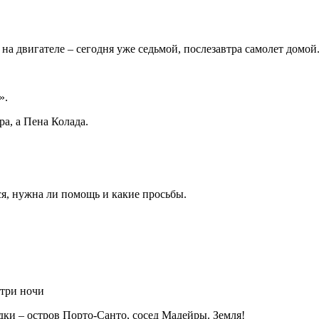
а двигателе – сегодня уже седьмой, послезавтра самолет домой
».
а, а Пена Колада.
ся, нужна ли помощь и какие просьбы.
 три ночи
дки – остров Порто-Санто, сосед Мадейры. Земля!