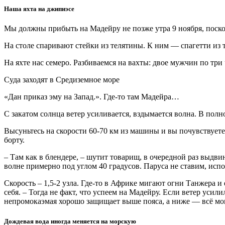
Наша яхта на джипиэсе
Мы должны прибыть на Мадейру не позже утра 9 ноября, поскол
На столе спаривают стейки из телятины. К ним — спагетти из 
На яхте нас семеро. Разбиваемся на вахты: двое мужчин по три ч
Суда заходят в Средиземное море
«Дан приказ эму на Запад.». Где-то там Мадейра…
С закатом солнца ветер усиливается, вздымается волна. В полн
Высуньтесь на скорости 60-70 км из машины и вы почувствуете
борту.
– Там как в блендере, – шутит товарищ, в очередной раз выдви
волне примерно под углом 40 градусов. Паруса не ставим, испол
Скорость – 1,5-2 узла. Где-то в Африке мигают огни Танжера и
себя. – Тогда не факт, что успеем на Мадейру. Если ветер усил
непромокаэмая хорошо защищает выше пояса, а ниже — всё мо
Дождевая вода иногда меняется на морскую