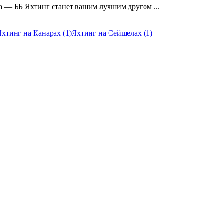
а — ББ Яхтинг станет вашим лучшим другом ...
Яхтинг на Канарах (1)
Яхтинг на Сейшелах (1)