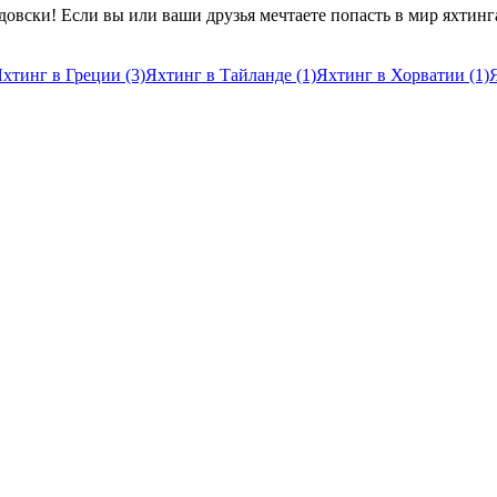
довски! Если вы или ваши друзья мечтаете попасть в мир яхтинг
хтинг в Греции (3)
Яхтинг в Тайланде (1)
Яхтинг в Хорватии (1)