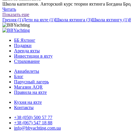
Школа капитанов. Авторский курс теории яхтинга Богдана Бро
Читать
Показать еще
Греция (1)
Дети на яхте (1)
Школа яхтинга (3)
Школа яхтингу (1)
Я
ББ Яхтинг
Подарки
Аренда яхты
Инвестиции в яхту
Страхование
Авиабилеты
Блог
Парусный лагерь
Магазин AQR
Правила на яхте
Кухня на яхте
Контакты
+38 (050) 500 57 77
+38 (067) 547 18 88
info@bbyachting.com.ua