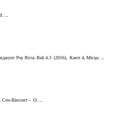
 ...
нг Роу Яхта: Bali 4.3 (2016), Кают 4, Місць: ...
 Сен-Вінсент – О. ...