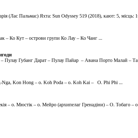
ія (Лас Пальмас) Яхта: Sun Odyssey 519 (2018), кают: 5, місць: 10.
к – Ко Кут – острови групи Ко Лау – Ко Чанг ...
ригоди
Пулау Губанг Дарат – Пулау Пайар – Авана Порто Малай – Танджу
-Nga, Kon Hong – о. Koh Poda – о. Koh Kai – О. Phi Phi ...
я – о. Мюстік – о. Мейро (архипелаг Гренадіни) – О. Тобаго – о.