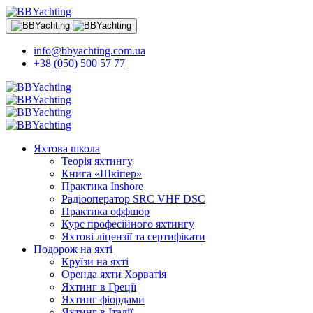
info@bbyachting.com.ua
+38 (050) 500 57 77
Яхтова школа
Теорія яхтингу
Книга «Шкіпер»
Практика Inshore
Радіооператор SRC VHF DSC
Практика оффшор
Курс професійного яхтингу
Яхтові ліцензії та сертифікати
Подорож на яхті
Круїзи на яхті
Оренда яхти Хорватія
Яхтинг в Греції
Яхтинг фіордами
Яхтинг в Італії