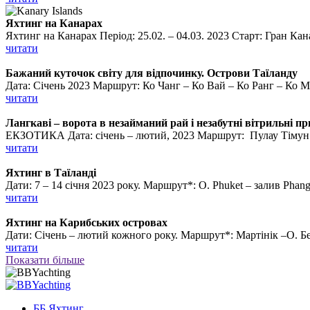
Яхтинг на Канарах
Яхтинг на Канарах Період: 25.02. – 04.03. 2023 Старт: Гран Канар
читати
Бажаний куточок світу для відпочинку. Острови Таїланду
Дата: Січень 2023 Маршрут: Ко Чанг – Ко Вай – Ко Ранг – Ко Ма
читати
Лангкаві – ворота в незайманий рай і незабутні вітрильні п
ЕКЗОТИКА Дата: січень – лютий, 2023 Маршрут: Пулау Тімун – 
читати
Яхтинг в Таїланді
Дати: 7 – 14 січня 2023 року. Маршрут*: О. Phuket – залив Phang
читати
Яхтинг на Карибських островах
Дати: Січень – лютий кожного року. Маршрут*: Мартінік –О. Бекі
читати
Показати більше
ББ Яхтинг