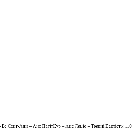
е Сент-Анн – Анс ПетітКур – Анс Лаціо – Травні Вартість: 1100 