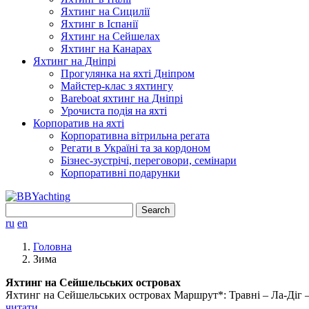
Яхтинг на Сицилії
Яхтинг в Іспанії
Яхтинг на Сейшелах
Яхтинг на Канарах
Яхтинг на Дніпрі
Прогулянка на яхті Дніпром
Майстер-клас з яхтингу
Bareboat яхтинг на Дніпрі
Урочиста подія на яхті
Корпоратив на яхті
Корпоративна вітрильна регата
Регати в Україні та за кордоном
Бізнес-зустрічі, переговори, семінари
Корпоративні подарунки
Search
for:
ru
en
Головна
Зима
Яхтинг на Сейшельських островах
Яхтинг на Сейшельських островах Маршрут*: Травні – Ла-Діг – Б
читати