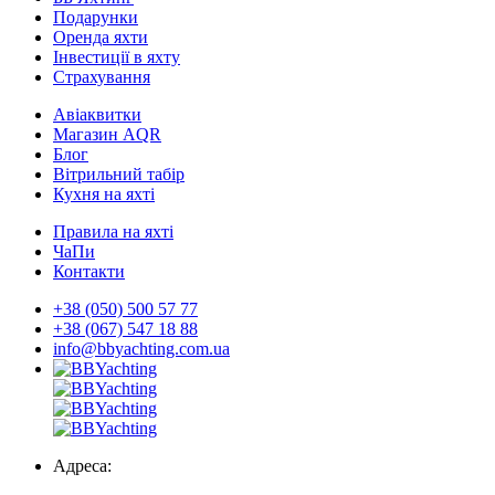
Подарунки
Оренда яхти
Інвестиції в яхту
Страхування
Авіаквитки
Магазин AQR
Блог
Вітрильний табір
Кухня на яхті
Правила на яхті
ЧаПи
Контакти
+38 (050) 500 57 77
+38 (067) 547 18 88
info@bbyachting.com.ua
Адреса: