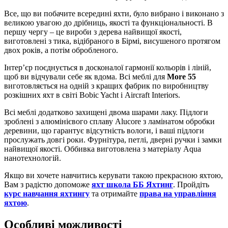
Все, що ви побачите всередині яхти, було вибрано і виконано з
великою увагою до дрібниць, якості та функціональності.
В
першу чергу – це вироби з дерева найвищої якості,
виготовлені з тика, відібраного в Бірмі, висушеного протягом
двох років, а потім обробленого.
Інтер’єр поєднується в досконалої гармонії кольорів і ліній,
щоб ви відчували себе як вдома.
Всі меблі для
More 55
виготовляється на одній з кращих фабрик по виробництву
розкішних яхт в світі Bobic Yacht і Aircraft Interiors.
Всі меблі додатково захищені двома шарами лаку.
Підлоги
зроблені з алюмінієвого сплаву Alucore з ламінатом обробки
деревини, що гарантує відсутність вологи, і ваші підлоги
прослужать довгі роки.
Фурнітура, петлі, дверні ручки і замки
найвищої якості.
Оббивка виготовлена з матеріалу Aqua
нанотехнологій.
Якщо ви хочете навчитись керувати такою прекрасною яхтою,
Вам з радістю допоможе
яхт школа ББ Яхтинг
. Пройдіть
курс навчання яхтингу
та отримайте
права на управління
яхтою
.
О
собливі можливості