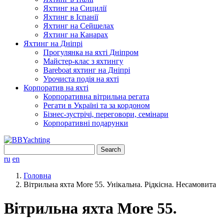
Яхтинг на Сицилії
Яхтинг в Іспанії
Яхтинг на Сейшелах
Яхтинг на Канарах
Яхтинг на Дніпрі
Прогулянка на яхті Дніпром
Майстер-клас з яхтингу
Bareboat яхтинг на Дніпрі
Урочиста подія на яхті
Корпоратив на яхті
Корпоративна вітрильна регата
Регати в Україні та за кордоном
Бізнес-зустрічі, переговори, семінари
Корпоративні подарунки
Search
for:
ru
en
Головна
Вітрильна яхта More 55. Унікальна. Рідкісна. Несамовита
Вітрильна яхта More 55.