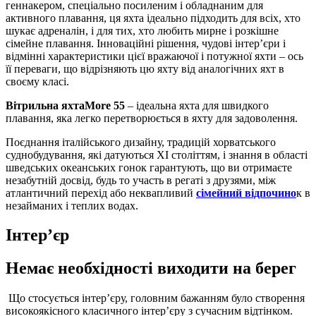
геннакером, спеціально посиленим і обладнаним для
активного плавання, ця яхта ідеально підходить для всіх, хто
шукає адреналін, і для тих, хто любить мирне і розкішне
сімейне плавання.
Інноваційні рішення, чудові інтер’єри і
відмінні характеристики цієї вражаючої і потужної яхти – ось
її переваги, що відрізняють цю яхту від аналогічних яхт в
своєму класі.
Вітрильна яхтаMore 55
– ідеальна яхта для швидкого
плавання, яка легко перетворюється в яхту для задоволення.
Поєднання італійського дизайну, традицій хорватського
суднобудування, які датуються XI століттям, і знання в області
шведських океанських гонок гарантують, що ви отримаєте
незабутній досвід, будь то участь в регаті з друзями, між
атлантичний перехід або неквапливий
сімейний відпочино
к в
незайманих і теплих водах.
І
нтер’єр
Немає необхідності виходити на берег
Що стосується інтер’єру, головним бажанням було створення
високоякісного класичного інтер’єру з сучасним відтінком.