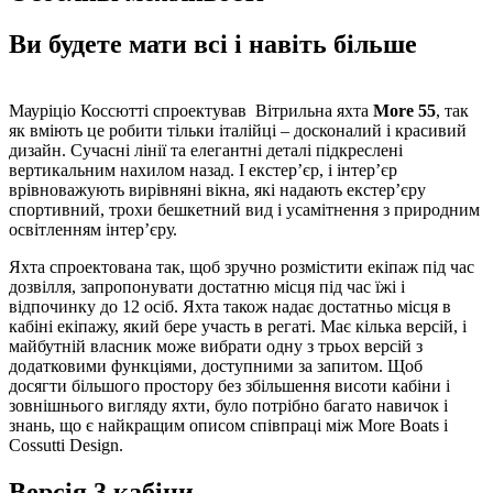
Ви будете мати всі і навіть більше
Мауріціо Коссютті спроектував Вітрильна яхта
More 55
, так
як вміють це робити тільки італійці – досконалий і красивий
дизайн. Сучасні лінії та елегантні деталі підкреслені
вертикальним нахилом назад.
І екстер’єр, і інтер’єр
врівноважують
вирівняні вікна, які надають екстер’єру
спортивний, трохи бешкетний вид і усамітнення з природним
освітленням інтер’єру.
Яхта спроектована так, щоб зручно розмістити екіпаж під час
дозвілля, запропонувати достатню місця під час їжі і
відпочинку до 12 осіб.
Яхта також надає достатньо місця в
кабіні екіпажу, який бере участь в регаті.
Має кілька версій, і
майбутній власник може вибрати одну з трьох версій з
додатковими функціями, доступними за запитом.
Щоб
досягти більшого простору без збільшення висоти кабіни і
зовнішнього вигляду яхти, було потрібно багато навичок і
знань, що є найкращим описом співпраці між More Boats і
Cossutti Design.
Версія 3 кабіни