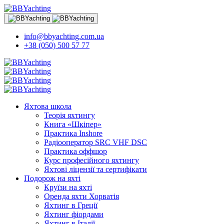
info@bbyachting.com.ua
+38 (050) 500 57 77
Яхтова школа
Теорія яхтингу
Книга «Шкіпер»
Практика Inshore
Радіооператор SRC VHF DSC
Практика оффшор
Курс професійного яхтингу
Яхтові ліцензії та сертифікати
Подорож на яхті
Круїзи на яхті
Оренда яхти Хорватія
Яхтинг в Греції
Яхтинг фіордами
Яхтинг в Італії