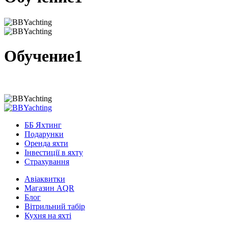
Обучение1
ББ Яхтинг
Подарунки
Оренда яхти
Інвестиції в яхту
Страхування
Авіаквитки
Магазин AQR
Блог
Вітрильний табір
Кухня на яхті