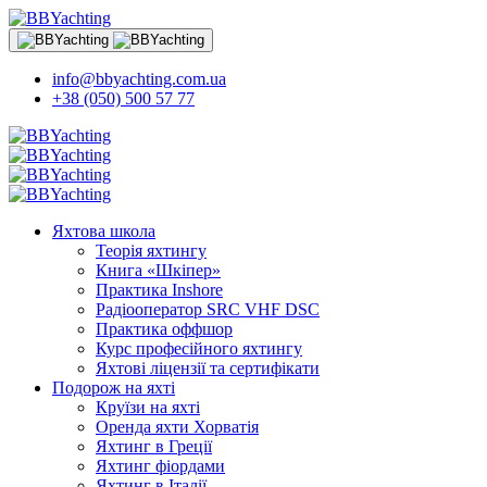
info@bbyachting.com.ua
+38 (050) 500 57 77
Яхтова школа
Теорія яхтингу
Книга «Шкіпер»
Практика Inshore
Радіооператор SRC VHF DSC
Практика оффшор
Курс професійного яхтингу
Яхтові ліцензії та сертифікати
Подорож на яхті
Круїзи на яхті
Оренда яхти Хорватія
Яхтинг в Греції
Яхтинг фіордами
Яхтинг в Італії