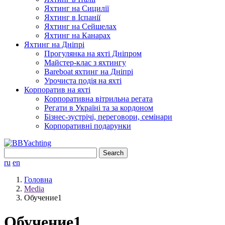
Яхтинг на Сицилії
Яхтинг в Іспанії
Яхтинг на Сейшелах
Яхтинг на Канарах
Яхтинг на Дніпрі
Прогулянка на яхті Дніпром
Майстер-клас з яхтингу
Bareboat яхтинг на Дніпрі
Урочиста подія на яхті
Корпоратив на яхті
Корпоративна вітрильна регата
Регати в Україні та за кордоном
Бізнес-зустрічі, переговори, семінари
Корпоративні подарунки
Search
for:
ru
en
Головна
Media
Обучение1
Обучение1