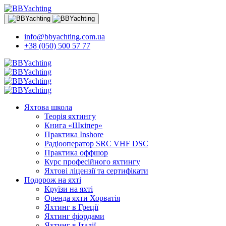
info@bbyachting.com.ua
+38 (050) 500 57 77
Яхтова школа
Теорія яхтингу
Книга «Шкіпер»
Практика Inshore
Радіооператор SRC VHF DSC
Практика оффшор
Курс професійного яхтингу
Яхтові ліцензії та сертифікати
Подорож на яхті
Круїзи на яхті
Оренда яхти Хорватія
Яхтинг в Греції
Яхтинг фіордами
Яхтинг в Італії