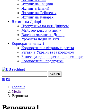
Яхтинг на Сицилії
Яхтинг в Іспанії
Яхтинг на Сейшелах
Яхтинг на Канарах
Яхтинг на Дніпрі
Прогулянка на яхті Дніпром
Майстер-клас з яхтингу
Bareboat яхтинг на Дніпрі
Урочиста подія на яхті
Корпоратив на яхті
Корпоративна вітрильна регата
Регати в Україні та за кордоном
Бізнес-зустрічі, переговори, семінари
Корпоративні подарунки
Search
for:
ru
en
Головна
Media
Вероника1
Вероника1