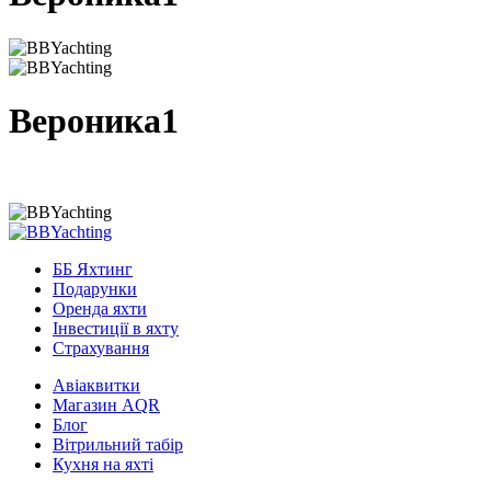
Вероника1
ББ Яхтинг
Подарунки
Оренда яхти
Інвестиції в яхту
Страхування
Авіаквитки
Магазин AQR
Блог
Вітрильний табір
Кухня на яхті