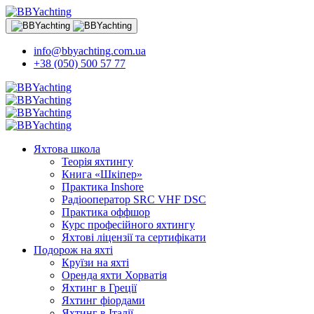
info@bbyachting.com.ua
+38 (050) 500 57 77
Яхтова школа
Теорія яхтингу
Книга «Шкіпер»
Практика Inshore
Радіооператор SRC VHF DSC
Практика оффшор
Курс професійного яхтингу
Яхтові ліцензії та сертифікати
Подорож на яхті
Круїзи на яхті
Оренда яхти Хорватія
Яхтинг в Греції
Яхтинг фіордами
Яхтинг в Італії