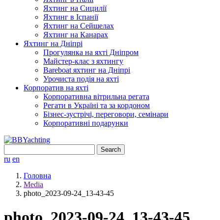
Яхтинг на Сицилії
Яхтинг в Іспанії
Яхтинг на Сейшелах
Яхтинг на Канарах
Яхтинг на Дніпрі
Прогулянка на яхті Дніпром
Майстер-клас з яхтингу
Bareboat яхтинг на Дніпрі
Урочиста подія на яхті
Корпоратив на яхті
Корпоративна вітрильна регата
Регати в Україні та за кордоном
Бізнес-зустрічі, переговори, семінари
Корпоративні подарунки
Search
for:
ru
en
Головна
Media
photo_2023-09-24_13-43-45
photo_2023-09-24_13-43-45