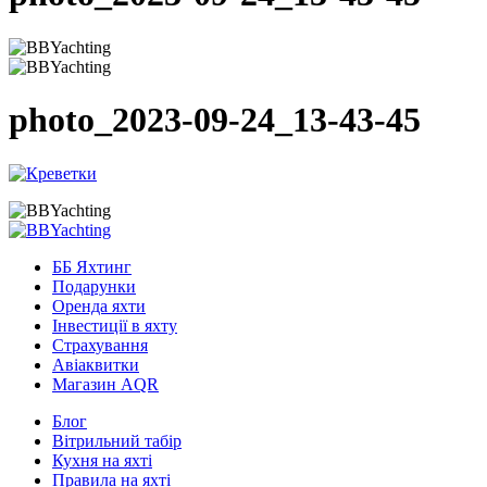
photo_2023-09-24_13-43-45
ББ Яхтинг
Подарунки
Оренда яхти
Інвестиції в яхту
Страхування
Авіаквитки
Магазин AQR
Блог
Вітрильний табір
Кухня на яхті
Правила на яхті