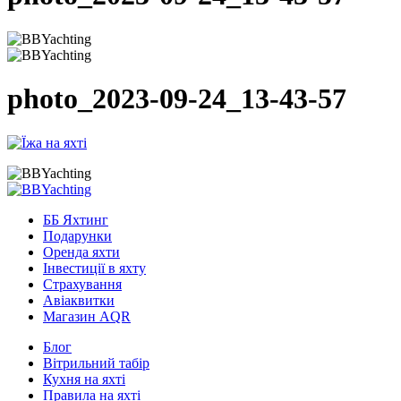
photo_2023-09-24_13-43-57
ББ Яхтинг
Подарунки
Оренда яхти
Інвестиції в яхту
Страхування
Авіаквитки
Магазин AQR
Блог
Вітрильний табір
Кухня на яхті
Правила на яхті