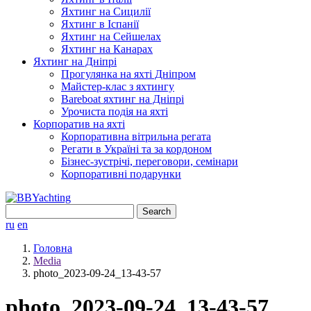
Яхтинг на Сицилії
Яхтинг в Іспанії
Яхтинг на Сейшелах
Яхтинг на Канарах
Яхтинг на Дніпрі
Прогулянка на яхті Дніпром
Майстер-клас з яхтингу
Bareboat яхтинг на Дніпрі
Урочиста подія на яхті
Корпоратив на яхті
Корпоративна вітрильна регата
Регати в Україні та за кордоном
Бізнес-зустрічі, переговори, семінари
Корпоративні подарунки
Search
for:
ru
en
Головна
Media
photo_2023-09-24_13-43-57
photo_2023-09-24_13-43-57