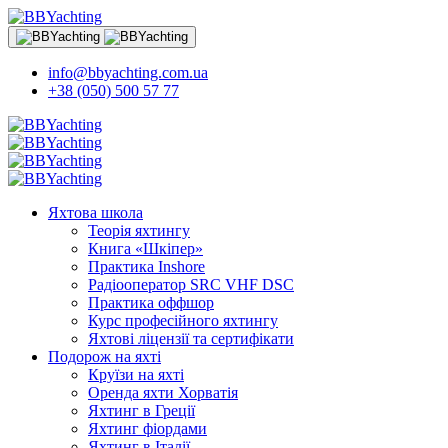
info@bbyachting.com.ua
+38 (050) 500 57 77
Яхтова школа
Теорія яхтингу
Книга «Шкіпер»
Практика Inshore
Радіооператор SRC VHF DSC
Практика оффшор
Курс професійного яхтингу
Яхтові ліцензії та сертифікати
Подорож на яхті
Круїзи на яхті
Оренда яхти Хорватія
Яхтинг в Греції
Яхтинг фіордами
Яхтинг в Італії