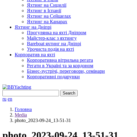
Яхтинг на Сицилії
Яхтинг в Іспанії
Яхтинг на Сейшелах
Яхтинг на Канарах
Яхтинг на Дніпрі
Прогулянка на яхті Дніпром
Майстер-клас з яхтингу
Bareboat яхтинг на Дніпрі
Урочиста подія на яхті
Корпоратив на яхті
Корпоративна вітрильна регата
Регати в Україні та за кордоном
Бізнес-зустрічі, переговори, семінари
Корпоративні подарунки
Search
for:
ru
en
Головна
Media
photo_2023-09-24_13-51-31
photo_2023-09-24_13-51-31