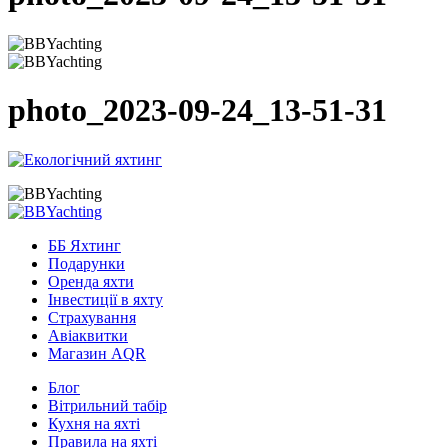
photo_2023-09-24_13-51-31
ББ Яхтинг
Подарунки
Оренда яхти
Інвестиції в яхту
Страхування
Авіаквитки
Магазин AQR
Блог
Вітрильний табір
Кухня на яхті
Правила на яхті