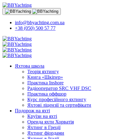
info@bbyachting.com.ua
+38 (050) 500 57 77
Яхтова школа
Теорія яхтингу
Книга «Шкіпер»
Практика Inshore
Радіооператор SRC VHF DSC
Практика оффшор
Курс професійного яхтингу
Яхтові ліцензії та сертифікати
Подорож на яхті
Круїзи на яхті
Оренда яхти Хорватія
Яхтинг в Греції
Яхтинг фіордами
Яхтинг в Італії