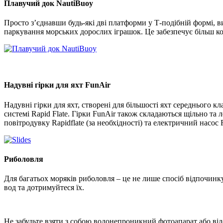
Плавучий док
NautiBuoy
Просто з’єднавши будь-які дві платформи у Т-подібній формі, 
паркування морських дорослих іграшок. Це забезпечує більш ком
Надувні гірки для яхт FunAir
Надувні гірки для яхт, створені для більшості яхт середнього кл
системі Rapid Flate. Гірки FunAir також складаються щільно та 
повітродувку Rapidflate (за необхідності) та електричний насос 
Риболовля
Для багатьох моряків риболовля – це не лише спосіб відпочинк
вод та дотримуйтеся їх.
Не забудьте взяти з собою водонепроникний фотоапарат або від