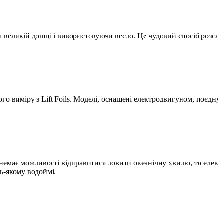
 великій дошці і використовуючи весло. Це чудовий спосіб розс
го виміру з Lift Foils. Моделі, оснащені електродвигуном, поєд
е немає можливості відправитися ловити океанічну хвилю, то ел
дь-якому водоймі.