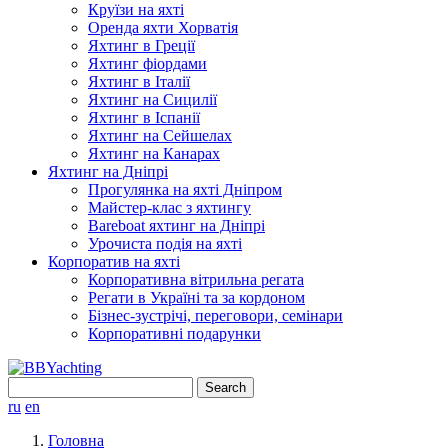
Круїзи на яхті
Оренда яхти Хорватія
Яхтинг в Греції
Яхтинг фіордами
Яхтинг в Італії
Яхтинг на Сицилії
Яхтинг в Іспанії
Яхтинг на Сейшелах
Яхтинг на Канарах
Яхтинг на Дніпрі
Прогулянка на яхті Дніпром
Майстер-клас з яхтингу
Bareboat яхтинг на Дніпрі
Урочиста подія на яхті
Корпоратив на яхті
Корпоративна вітрильна регата
Регати в Україні та за кордоном
Бізнес-зустрічі, переговори, семінари
Корпоративні подарунки
Search
for:
ru
en
Головна