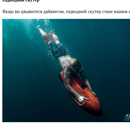
Якщо ви цікавитеся дайвінгом, підводний скутер стане вашим 