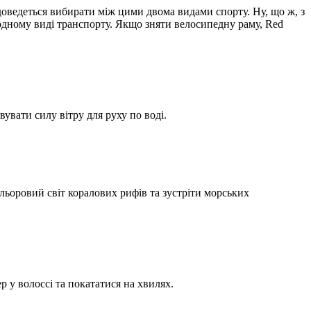
доведеться вибирати між цими двома видами спорту. Ну, що ж, з
водному виді транспорту. Якщо зняти велосипедну раму, Red
увати силу вітру для руху по воді.
льоровий світ коралових рифів та зустріти морських
 у волоссі та покататися на хвилях.