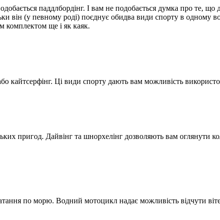
добається паддлбордінг. І вам не подобається думка про те, що 
льки він (у певному роді) поєднує обидва види спорту в одному 
м комплектом ще і як каяк.
або кайтсерфінг. Ці види спорту дають вам можливість використов
ьких пригод. Дайвінг та шнорхелінг дозволяють вам оглянути ко
атання по морю. Водний мотоцикл надає можливість відчути вітер