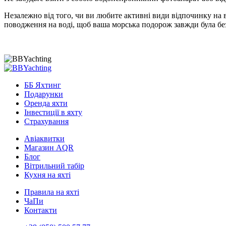
Незалежно від того, чи ви любите активні види відпочинку на в
поводження на воді, щоб ваша морська подорож завжди була б
ББ Яхтинг
Подарунки
Оренда яхти
Інвестиції в яхту
Страхування
Авіаквитки
Магазин AQR
Блог
Вітрильний табір
Кухня на яхті
Правила на яхті
ЧаПи
Контакти