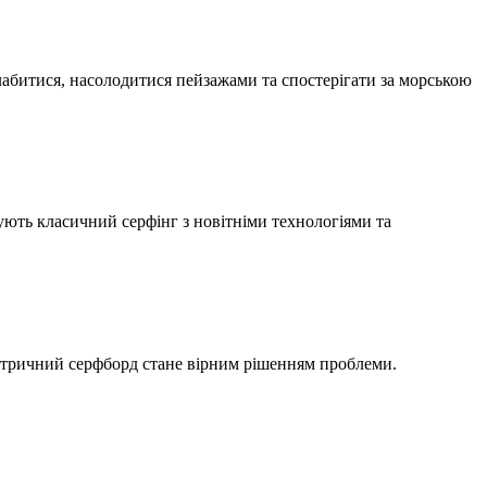
лабитися, насолодитися пейзажами та спостерігати за морською
нують класичний серфінг з новітніми технологіями та
ектричний серфборд стане вірним рішенням проблеми.