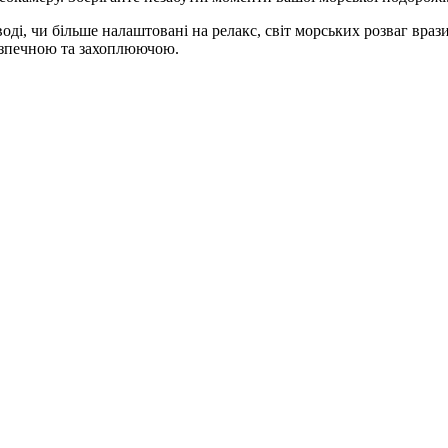
оді, чи більше налаштовані на релакс, світ морських розваг враз
езпечною та захоплюючою.