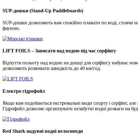
SUP-дошки (Stand-Up Paddleboards)
SUP-дошки дозволяють вам спокійно плавати по воді, стоячи на
фауною.
LIFT FOILS – Зависати над водою під час серфінгу
Відчуття польоту над водою на дошці для серфінгу набуває ново
дозволяють розвивати швидкість до 40 км/год.
Електро гідрофойл
Якщо вам подобаються екстремальні види спорту і серфінг, ал
Гідрофойл дозволяє організувати незабутні водні розваги на бу
Red Shark надувні водні велосипеди