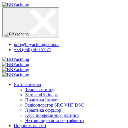
info@bbyachting.com.ua
+38 (050) 500 57 77
Яхтова школа
Теорія яхтингу
Книга «Шкіпер»
Практика Inshore
Радіооператор SRC VHF DSC
Практика оффшор
Курс професійного яхтингу
Яхтові ліцензії та сертифікати
Подорож на яхті