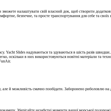
ви зможете налаштувати свій власний док, щоб створити додатков
фортне, безпечне, та просте транспортування для себе та своїх 
асу. Yacht Slides надуваються та здуваються в шість разів швидше
легко, оскільки в них використовуються новітні матеріали та техн
FunAir.
у, але й можливість смачно пообідати. Заборонено риболовлю на 
еокамеру. Зберігайте незабутні моменти вашої морської подорожі