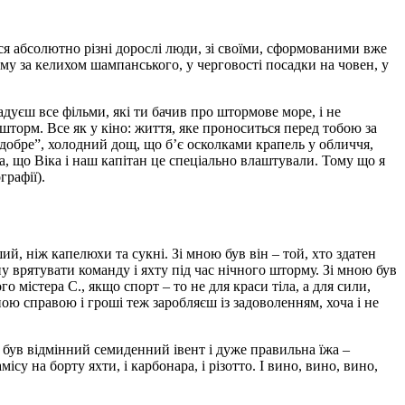
ся абсолютно різні дорослі люди, зі своїми, сформованими вже
му за келихом шампанського, у черговості посадки на човен, у
дуєш все фільми, які ти бачив про штормове море, і не
торм. Все як у кіно: життя, яке проноситься перед тобою за
 добре”, холодний дощ, що б’є осколками крапель у обличчя,
ка, що Віка і наш капітан це спеціально влаштували. Тому що я
графії).
й, ніж капелюхи та сукні. Зі мною був він – той, хто здатен
ну врятувати команду і яхту під час нічного шторму. Зі мною був
го містера С., якщо спорт – то не для краси тіла, а для сили,
ою справою і гроші теж заробляєш із задоволенням, хоча і не
с був відмінний семиденний івент і дуже правильна їжа –
ісу на борту яхти, і карбонара, і різотто. І вино, вино, вино,