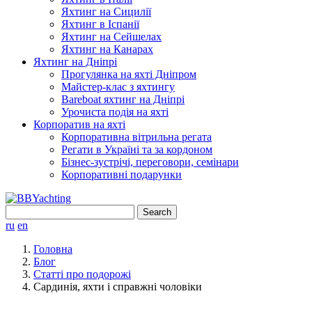
Яхтинг на Сицилії
Яхтинг в Іспанії
Яхтинг на Сейшелах
Яхтинг на Канарах
Яхтинг на Дніпрі
Прогулянка на яхті Дніпром
Майстер-клас з яхтингу
Bareboat яхтинг на Дніпрі
Урочиста подія на яхті
Корпоратив на яхті
Корпоративна вітрильна регата
Регати в Україні та за кордоном
Бізнес-зустрічі, переговори, семінари
Корпоративні подарунки
Search
for:
ru
en
Головна
Блог
Статті про подорожі
Сардинія, яхти і справжні чоловіки