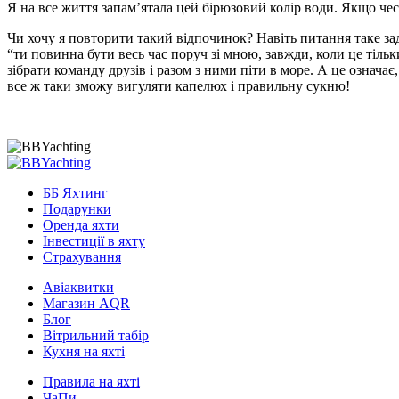
Я на все життя запам’ятала цей бірюзовий колір води. Якщо че
Чи хочу я повторити такий відпочинок? Навіть питання таке за
“ти повинна бути весь час поруч зі мною, завжди, коли це тіл
зібрати команду друзів і разом з ними піти в море. А це означа
все ж таки зможу вигуляти капелюх і правильну сукню!
ББ Яхтинг
Подарунки
Оренда яхти
Інвестиції в яхту
Страхування
Авіаквитки
Магазин AQR
Блог
Вітрильний табір
Кухня на яхті
Правила на яхті
ЧаПи