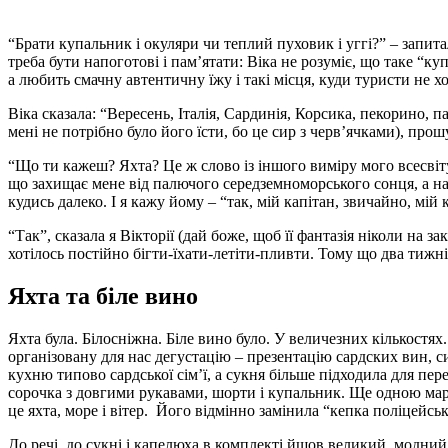
“Брати купальник і окуляри чи теплий пуховик і уггі?” – запитал
треба бути напоготові і пам’ятати: Віка не розуміє, що таке “ку
а любить смачну автентичну їжу і такі місця, куди туристи не хо
Віка сказала: “Вересень, Італія, Сардинія, Корсика, пекорино, 
мені не потрібно було його їсти, бо це сир з черв’ячками), прошут
“Що ти кажеш? Яхта? Це ж слово із іншого виміру мого всесвіту”
що захищає мене від палючого середземноморського сонця, а нав
кудись далеко. І я кажу йому – “так, мій капітан, звичайно, мій 
“Так”, сказала я Вікторії (дай боже, щоб її фантазія ніколи на 
хотілось постійно бігти-їхати-летіти-пливти. Тому що два тижні 
Яхта та біле вино
Яхта була. Білосніжна. Біле вино було. У величезних кількостях
організовану для нас дегустацію – презентацію сардских вин, сир
кухню типово сардської сім’ї, а сукня більше підходила для пер
сорочка з довгими рукавами, шорти і купальник. Ще одною мар
це яхта, море і вітер. Його відмінно замінила “кепка поліцейськ
До речі, до сукні і капелюха в комплекті йшов великий, модний