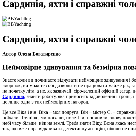
Сардинія, яхти і справжні чол
Сардинія, яхти і справжні чол
Автор Олена Богатиренко
Неймовірне здивування та безмірна пов
Знаєте коли ви починаєте відчувати неймовірне здивування і без
зморшок, ви можете собі дозволити не працювати майже рік, за 
на початку літа, а не, як зазвичай, сіро-зелений офісний загар,
Сардинію
,
знайти роботу, яка приносить задоволення і гроші, і 
це лише одна з тих неймовірних нагород.
Це все Віка і він. Віка – моя подруга. Він – містер С. – справжні
поїхали. Точніше, ми поїхали, полетіли, попливли, знову полетіл
небі часу більше, ніж на землі. Треба знати Віку. Вона якась не
так, що вже пора відкривати детективну агенцію, ніколи не опи