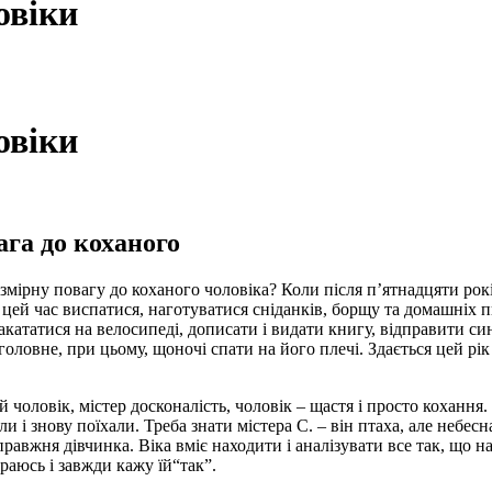
овіки
овіки
ага до коханого
мірну повагу до коханого чоловіка? Коли після п’ятнадцяти років 
цей час виспатися, наготуватися сніданків, борщу та домашніх пир
 накататися на велосипеді, дописати і видати книгу, відправити си
головне, при цьому, щоночі спати на його плечі. Здається цей рік
й чоловік, містер досконалість, чоловік – щастя і просто кохання. 
и і знову поїхали. Треба знати містера С. – він птаха, але небесн
справжня дівчинка. Віка вміє находити і аналізувати все так, що 
раюсь і завжди кажу їй“так”.