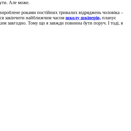
ути. Але може.
 вироблене роками постійних тривалих відряджень чоловіка –
ться закінчити найближчим часом
школу шкіперів,
планує
ким завгодно. Тому що я завжди повинна бути поруч. І тоді, я