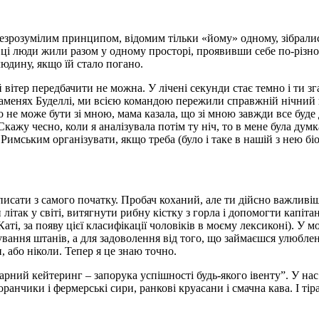
 незрозумілим принципом, відомим тільки «йому» одному, зібрали
 ці люди жили разом у одному просторі, проявивши себе по-різно
людину, якщо їй стало погано.
тер передбачити не можна. У лічені секунди стає темно і ти зга
аменях Буделлі, ми всією командою пережили справжній нічний ш
о не може бути зі мною, мама казала, що зі мною завжди все буде
 Скажу чесно, коли я аналізувала потім ту ніч, то в мене була дум
имським організувати, якщо треба (було і таке в нашій з нею біо
исати з самого початку. Пробач коханий, але ти дійсно важливіши
літак у світі, витягнути рибну кістку з горла і допомогти капіта
ті, за появу цієї класифікації чоловіків в моєму лексиконі). У мо
ування штанів, а для задоволення від того, що займаєшся улюблен
, або ніколи. Тепер я це знаю точно.
гарний кейтеринг – запорука успішності будь-якого івенту”. У на
ранчики і фермерські сири, ранкові круасани і смачна кава. І тірам