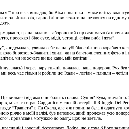
а я її про всяк випадок, бо Віка вона така – може влітку влаштува
пити олл-інклюзів, гарно і ліниво лежати на шезлонгу на одному п
дять.
парміджано, грана падано і заборонений сир сasu мarzu (я прочит
то, просекко і біле сухе, мідії, устриці, свіжа риба і яхта”.
, -подумала я, уявила себе на палубі білосніжного корабля з кели
коло бирюзово-блакитні хвилі, як на багаточисленних фото в інс
капітан, чи не хочете ви ще кави, мій капітан”.
закінчувалась) і через пару тижнів почалась наша подорож. Рух бу
ми весь час тільки й робили це: їхали – летіли – пливли – летіли
. Правильне і від якого не болить голова. Сукня? Була, звичайно.
ів, м’яса та страв Сардинії в місцевій остеріі “Il Rifuggio Dei 
егляду “Травіати” в Ла Скала, але я ж повинна була її одягнути х
ною річчю в моїй валізі, був капелюх, який пролежав усю подор
ого”, прив’язана мотузкою до одягу, щоб не злетіла.
, красивий і дорогий фотоапарат. Добре, що я хоча б його залиши