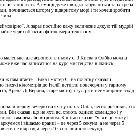
ить не запостити. А емоції дуже швидко забуваються та їх треба
кунди, починається шторм у відкритому морі і ти хочеш зробити
ачила!
е неймовірно”. А зараз постійно кажу величезне дякую тій мудрій
чайне через об’єктив фотокамери телефону.
то маленьке, але аеропорт в ньому є. З Києва в Олбію можна
може вже час записатися на курс мистецства в якийсь
 ж пам’ятаєте – Віка і містер С. на початку сказали –
 тисячі кілометрів до Італії, встигли повечеряти у гарному
та, Арена Ді Верона, старе місто), і зустріти неймовірний захід
почали першу вечерю на яхті у порту Олбії, чесно розповів, хто
тан. Він сказав, що на яхті всі стають однією командою і у
рацює з якорем або вітрилом. Капітан сказав: “я все це можу і
ркуемся і вішаємо кранці – це через 5 секунд, а не через 5
вісти не відразу, а через 10 з половиною секунд.