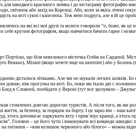
ість для швидкого красивого знімка і до інстаграму фотографію вм
ди, світанок або захід на Корсиці. Або, коли за якісь лічені се
ість на яхті сукні і капелюха. Теж мені подруга, але я їй це проб
 дивлячись на які всі мої друзі та колеги говорили “о, боже, як ц
ти себе крутим фотографом, якщо навчитися бачити гарне і незви
орт Портіско, що біля невеликого містечка Олбія на Сардинії. Міс
то Веккьо), Мілані (якщо хочете вще на шоппінг) або у Болонь (
рдинію дісталися літаками. Але ми не шукали легких шляхів. Бо ви
 довше, ніж прогулка на яхті. Бо, поки ми їхали дві с половиною
Блед в Словенії, пообідати у Вероні (тут все зрозуміло – Джульєт
екав стомлених довгою дорогою туристів. А після того, як ми роз
 життя, за безпеку, за порядок на борту. І це зараз він – наш капі
уд, хтось допомагає паркувати яхту і прив’язує кранці, а хтось п
ім”. Головне – це його чути і виконувати всі команди швидко: па
о на питання – «вам келишок червоного або білого» – можна відпо