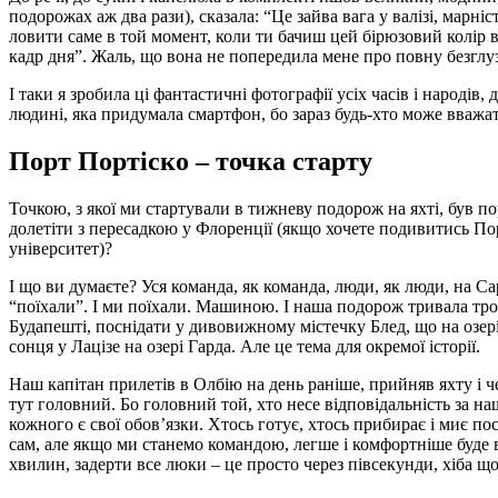
подорожах аж два рази), сказала: “Це зайва вага у валізі, марн
ловити саме в той момент, коли ти бачиш цей бірюзовий колір во
кадр дня”. Жаль, що вона не попередила мене про повну безглузд
І таки я зробила ці фантастичні фотографії усіх часів і народів,
людині, яка придумала смартфон, бо зараз будь-хто може вважа
Порт Портіско – точка старту
Точкою, з якої ми стартували в тижневу подорож на яхті, був п
долетіти з пересадкою у Флоренції (якщо хочете подивитись Пор
університет)?
І що ви думаєте? Уся команда, як команда, люди, як люди, на Са
“поїхали”. І ми поїхали. Машиною. І наша подорож тривала трохи
Будапешті, поснідати у дивовижному містечку Блед, що на озері 
сонця у Лацізе на озері Гарда. Але це тема для окремої історії.
Наш капітан прилетів в Олбію на день раніше, прийняв яхту і ч
тут головний. Бо головний той, хто несе відповідальність за наші
кожного є свої обов’язки. Хтось готує, хтось прибирає і миє пос
сам, але якщо ми станемо командою, легше і комфортніше буде вс
хвилин, задерти все люки – це просто через півсекунди, хіба щ