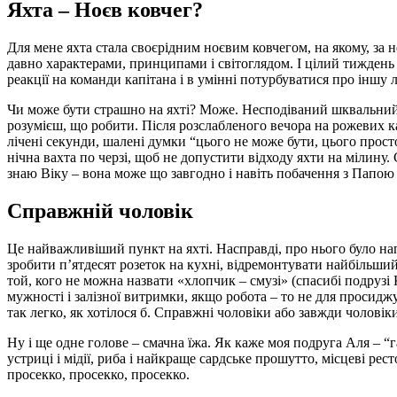
Яхта – Ноєв ковчег?
Для мене яхта стала своєрідним ноєвим ковчегом, на якому, за
давно характерами, принципами і світоглядом. І цілий тиждень
реакції на команди капітана і в умінні потурбуватися про іншу 
Чи може бути страшно на яхті? Може. Несподіваний шквальний ві
розумієш, що робити. Після розслабленого вечора на рожевих к
лічені секунди, шалені думки “цього не може бути, цього прост
нічна вахта по черзі, щоб не допустити відходу яхти на мілину.
знаю Віку – вона може що завгодно і навіть побачення з Папою Р
Справжній чоловік
Це найважливіший пункт на яхті. Насправді, про нього було нап
зробити п’ятдесят розеток на кухні, відремонтувати найбільший 
той, кого не можна назвати «хлопчик – смузі» (спасибі подрузі Ка
мужності і залізної витримки, якщо робота – то не для просидж
так легко, як хотілося б. Справжні чоловіки або завжди чоловіки
Ну і ще одне голове – смачна їжа. Як каже моя подруга Аля – “
устриці і мідії, риба і найкраще сардське прошутто, місцеві ресто
просекко, просекко, просекко.