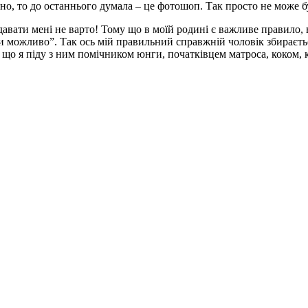
сно, то до останнього думала – це фотошоп. Так просто не може б
давати мені не варто! Тому що в моїй родині є важливе правило,
ьки можливо”. Так ось мій правильний справжній чоловік збирає
є, що я піду з ним помічником юнги, початківцем матроса, коком, 