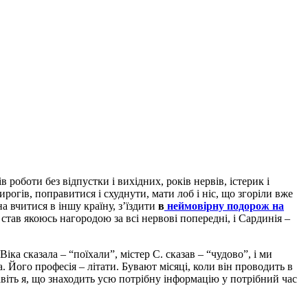
роботи без відпустки і вихідних, років нервів, істерик і
огів, поправитися і схуднути, мати лоб і ніс, що згоріли вже
на вчитися в іншу країну, з’їздити
в
неймовірну подорож на
 став якоюсь нагородою за всі нервові попередні, і Сардинія –
Віка сказала – “поїхали”, містер С. сказав – “чудово”, і ми
а. Його професія – літати. Бувают місяці, коли він проводить в
навіть я, що знаходить усю потрібну інформацію у потрібний час