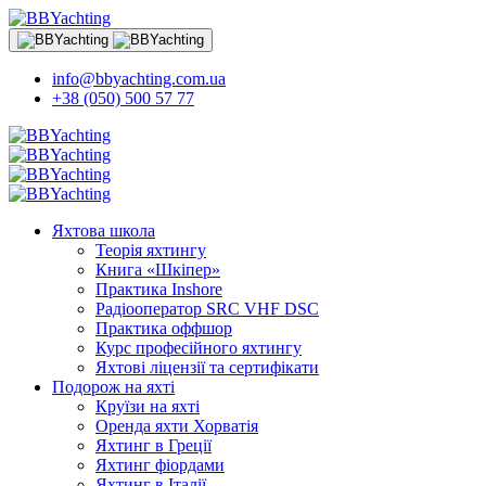
info@bbyachting.com.ua
+38 (050) 500 57 77
Яхтова школа
Теорія яхтингу
Книга «Шкіпер»
Практика Inshore
Радіооператор SRC VHF DSC
Практика оффшор
Курс професійного яхтингу
Яхтові ліцензії та сертифікати
Подорож на яхті
Круїзи на яхті
Оренда яхти Хорватія
Яхтинг в Греції
Яхтинг фіордами
Яхтинг в Італії