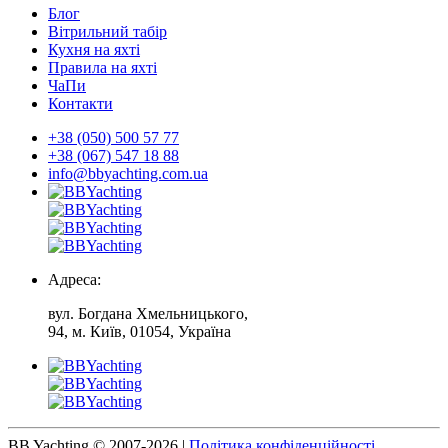
Блог
Вітрильний табір
Кухня на яхті
Правила на яхті
ЧаПи
Контакти
+38 (050) 500 57 77
+38 (067) 547 18 88
info@bbyachting.com.ua
Адреса:
вул. Богдана Хмельницького,
94, м. Київ, 01054, Україна
BB Yachting © 2007-2026
|
Політика конфіденційності