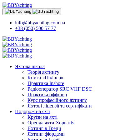
info@bbyachting.com.ua
+38 (050) 500 57 77
Яхтова школа
Теорія яхтингу
Книга «Шкіпер»
Практика Inshore
Радіооператор SRC VHF DSC
Практика оффшор
Курс професійного яхтингу
Яхтові ліцензії та сертифікати
Подорож на яхті
Круїзи на яхті
Оренда яхти Хорватія
Яхтинг в Греції
Яхтинг фіордами
Яхтинг в Італії