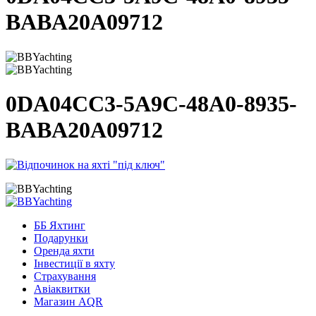
BABA20A09712
0DA04CC3-5A9C-48A0-8935-
BABA20A09712
ББ Яхтинг
Подарунки
Оренда яхти
Інвестиції в яхту
Страхування
Авіаквитки
Магазин AQR