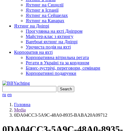
Яхтинг на Сицилії
Яхтинг в Іспанії
Яхтинг на Сейшелах
Яхтинг на Канарах
Яхтинг на Дніпрі
Прогулянка на яхті Дніпром
Майстер-клас з яхтингу
Bareboat яхтинг на Дніпрі
Урочиста подія на яхті
Корпоратив на яхті
Корпоративна вітрильна регата
Регати в Україні та за кордоном
Бізнес-зустрічі, переговори, семінари
Корпоративні подарунки
Search
for:
ru
en
Головна
Media
0DA04CC3-5A9C-48A0-8935-BABA20A09712
0DA04CC3-5A9C-48A0-8935-