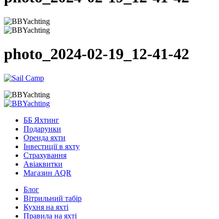
photo_2024-02-19_12-41-42
ББ Яхтинг
Подарунки
Оренда яхти
Інвестиції в яхту
Страхування
Авіаквитки
Магазин AQR
Блог
Вітрильний табір
Кухня на яхті
Правила на яхті