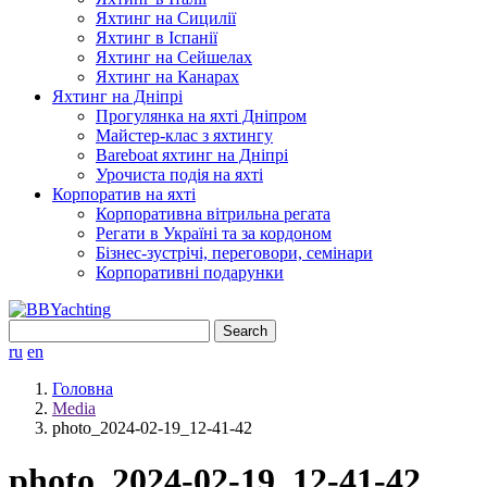
Яхтинг на Сицилії
Яхтинг в Іспанії
Яхтинг на Сейшелах
Яхтинг на Канарах
Яхтинг на Дніпрі
Прогулянка на яхті Дніпром
Майстер-клас з яхтингу
Bareboat яхтинг на Дніпрі
Урочиста подія на яхті
Корпоратив на яхті
Корпоративна вітрильна регата
Регати в Україні та за кордоном
Бізнес-зустрічі, переговори, семінари
Корпоративні подарунки
Search
for:
ru
en
Головна
Media
photo_2024-02-19_12-41-42
photo_2024-02-19_12-41-42