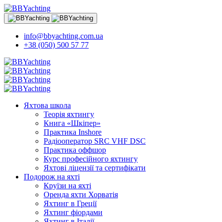
info@bbyachting.com.ua
+38 (050) 500 57 77
Яхтова школа
Теорія яхтингу
Книга «Шкіпер»
Практика Inshore
Радіооператор SRC VHF DSC
Практика оффшор
Курс професійного яхтингу
Яхтові ліцензії та сертифікати
Подорож на яхті
Круїзи на яхті
Оренда яхти Хорватія
Яхтинг в Греції
Яхтинг фіордами
Яхтинг в Італії