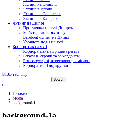
Яхтинг на Сицилії
Яхтинг в Іспанії
Яхтинг на Сейшелах
Яхтинг на Канарах
Яхтинг на Дніпрі
Прогулянка на яхті Дніпром
Майстер-клас з яхтингу
Bareboat яхтинг на Дніпрі
Урочиста подія на яхті
Корпоратив на яхті
Корпоративна вітрильна регата
Регати в Україні та за кордоном
Бізнес-зустрічі, переговори, семінари
Корпоративні подарунки
Search
for:
ru
en
Головна
Media
background-1a
background-1a