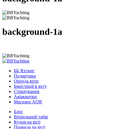
background-1a
ББ Яхтинг
Подарунки
Оренда яхти
Інвестиції в яхту
Страхування
Авіаквитки
Магазин AQR
Блог
Вітрильний табір
Кухня на яхті
Правила на яхті