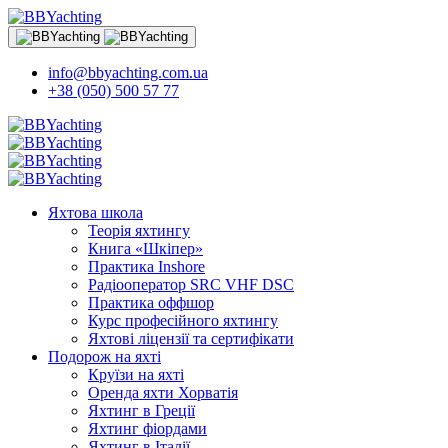
info@bbyachting.com.ua
+38 (050) 500 57 77
Яхтова школа
Теорія яхтингу
Книга «Шкіпер»
Практика Inshore
Радіооператор SRC VHF DSC
Практика оффшор
Курс професійного яхтингу
Яхтові ліцензії та сертифікати
Подорож на яхті
Круїзи на яхті
Оренда яхти Хорватія
Яхтинг в Греції
Яхтинг фіордами
Яхтинг в Італії