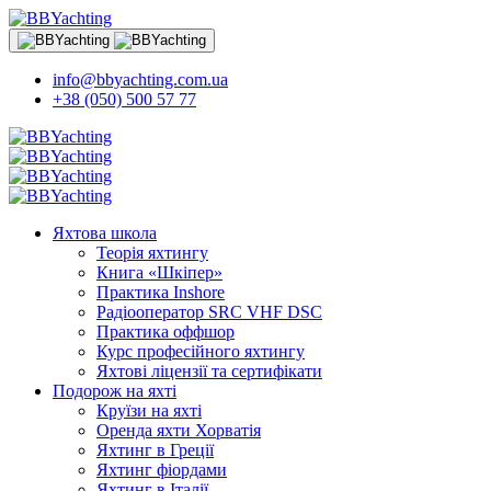
info@bbyachting.com.ua
+38 (050) 500 57 77
Яхтова школа
Теорія яхтингу
Книга «Шкіпер»
Практика Inshore
Радіооператор SRC VHF DSC
Практика оффшор
Курс професійного яхтингу
Яхтові ліцензії та сертифікати
Подорож на яхті
Круїзи на яхті
Оренда яхти Хорватія
Яхтинг в Греції
Яхтинг фіордами
Яхтинг в Італії