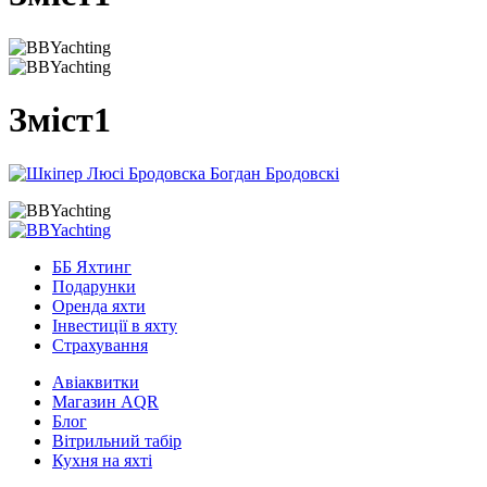
Зміст1
ББ Яхтинг
Подарунки
Оренда яхти
Інвестиції в яхту
Страхування
Авіаквитки
Магазин AQR
Блог
Вітрильний табір
Кухня на яхті