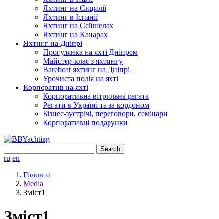
Яхтинг на Сицилії
Яхтинг в Іспанії
Яхтинг на Сейшелах
Яхтинг на Канарах
Яхтинг на Дніпрі
Прогулянка на яхті Дніпром
Майстер-клас з яхтингу
Bareboat яхтинг на Дніпрі
Урочиста подія на яхті
Корпоратив на яхті
Корпоративна вітрильна регата
Регати в Україні та за кордоном
Бізнес-зустрічі, переговори, семінари
Корпоративні подарунки
Search
for:
ru
en
Головна
Media
Зміст1
Зміст1