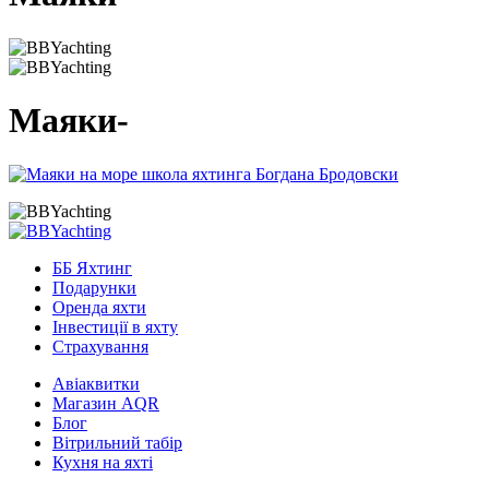
Маяки-
ББ Яхтинг
Подарунки
Оренда яхти
Інвестиції в яхту
Страхування
Авіаквитки
Магазин AQR
Блог
Вітрильний табір
Кухня на яхті