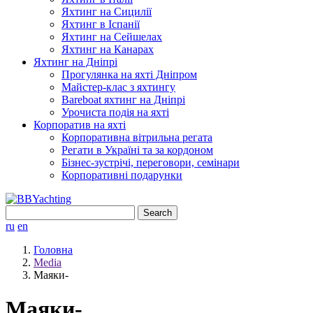
Яхтинг на Сицилії
Яхтинг в Іспанії
Яхтинг на Сейшелах
Яхтинг на Канарах
Яхтинг на Дніпрі
Прогулянка на яхті Дніпром
Майстер-клас з яхтингу
Bareboat яхтинг на Дніпрі
Урочиста подія на яхті
Корпоратив на яхті
Корпоративна вітрильна регата
Регати в Україні та за кордоном
Бізнес-зустрічі, переговори, семінари
Корпоративні подарунки
Search
for:
ru
en
Головна
Media
Маяки-
Маяки-