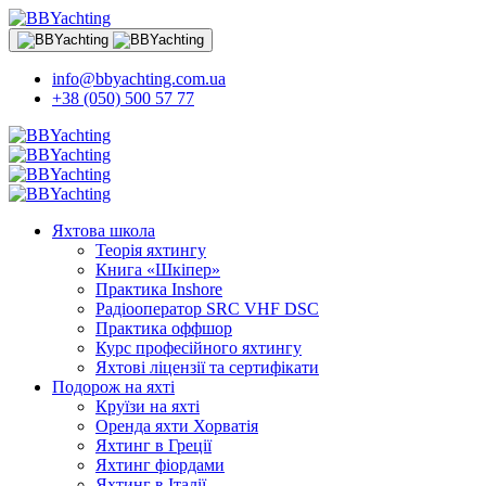
info@bbyachting.com.ua
+38 (050) 500 57 77
Яхтова школа
Теорія яхтингу
Книга «Шкіпер»
Практика Inshore
Радіооператор SRC VHF DSC
Практика оффшор
Курс професійного яхтингу
Яхтові ліцензії та сертифікати
Подорож на яхті
Круїзи на яхті
Оренда яхти Хорватія
Яхтинг в Греції
Яхтинг фіордами
Яхтинг в Італії