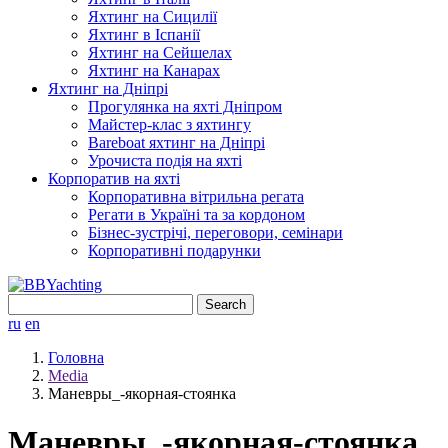
Яхтинг на Сицилії
Яхтинг в Іспанії
Яхтинг на Сейшелах
Яхтинг на Канарах
Яхтинг на Дніпрі
Прогулянка на яхті Дніпром
Майстер-клас з яхтингу
Bareboat яхтинг на Дніпрі
Урочиста подія на яхті
Корпоратив на яхті
Корпоративна вітрильна регата
Регати в Україні та за кордоном
Бізнес-зустрічі, переговори, семінари
Корпоративні подарунки
Search
for:
ru
en
Головна
Media
Маневры_-якорная-стоянка
Маневры_-якорная-стоянка