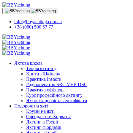
info@bbyachting.com.ua
+38 (050) 500 57 77
Яхтова школа
Теорія яхтингу
Книга «Шкіпер»
Практика Inshore
Радіооператор SRC VHF DSC
Практика оффшор
Курс професійного яхтингу
Яхтові ліцензії та сертифікати
Подорож на яхті
Круїзи на яхті
Оренда яхти Хорватія
Яхтинг в Греції
Яхтинг фіордами
Яхтинг в Італії