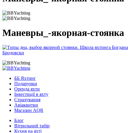
Маневры_-якорная-стоянка
ББ Яхтинг
Подарунки
Оренда яхти
Інвестиції в яхту
Страхування
Авіаквитки
Магазин AQR
Блог
Вітрильний табір
Кухня на яхті