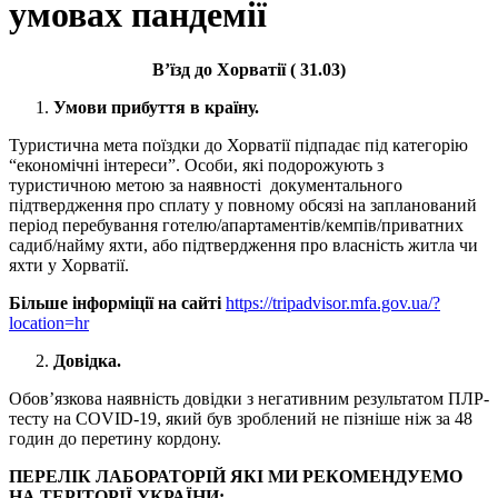
умовах пандемії
В’їзд до Хорватії ( 31.03)
Умови прибуття в країну.
Туристична мета поїздки до Хорватії підпадає під категорію
“економічні інтереси”. Особи, які подорожують з
туристичною метою за наявності документального
підтвердження про сплату у повному обсязі на запланований
період перебування готелю/апартаментів/кемпів/приватних
садиб/найму яхти, або підтвердження про власність житла чи
яхти у Хорватії.
Більше інформіції на сайті
https://tripadvisor.mfa.gov.ua/?
location=hr
Довідка.
Обов’язкова наявність довідки з негативним результатом ПЛР-
тесту на COVID-19, який був зроблений не пізніше ніж за 48
годин до перетину кордону.
ПЕРЕЛІК ЛАБОРАТОРІЙ ЯКІ МИ РЕКОМЕНДУЕМО
НА ТЕРІТОРІЇ УКРАЇНИ: