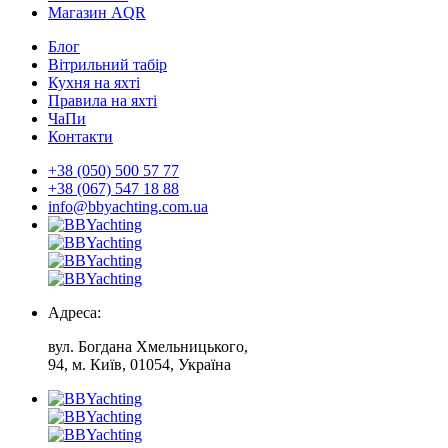
Магазин AQR
Блог
Вітрильний табір
Кухня на яхті
Правила на яхті
ЧаПи
Контакти
+38 (050) 500 57 77
+38 (067) 547 18 88
info@bbyachting.com.ua
Адреса:
вул. Богдана Хмельницького,
94, м. Київ, 01054, Україна