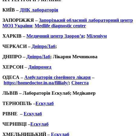
КИЇВ –
ДНК лабораторія
ЗАПОРІЖЖЯ –
Запорізький обласний лабораторний центр
МОЗ України
;
Medlife diagnostic center
ХАРКІВ –
Медичний центр Здоров’я
;
Міленіум
ЧЕРКАСИ –
Дніпро­Лаб
;
ДНІПРО –
Дніпро­Лаб
;
Лікарня Мечникова
ХЕРСОН
–
Дніпромед
ОДЕСА –
Амбулаторія сімейного лікаря
–
https://homedoctor.in.ua/fillialy/
;
Сіместа
ЛЬВІВ –
Лабораторія Ескулаб
;
Медікавер
ТЕРНОПІЛЬ –
Ескулаб
РІВНЕ –
Ескулаб
ЧЕРНІВЦІ –
Ескулаб
ХМЕЛЬНИЦЬКИЙ –
Ескулаб