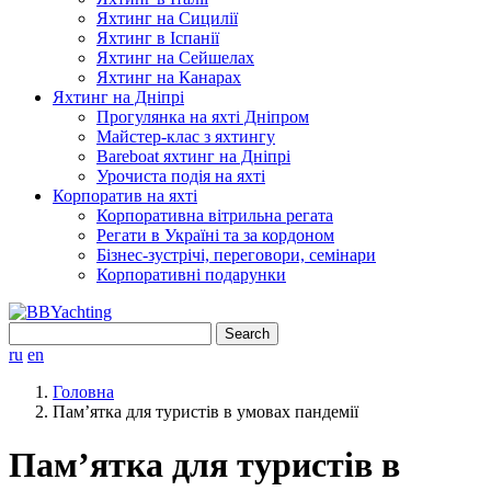
Яхтинг на Сицилії
Яхтинг в Іспанії
Яхтинг на Сейшелах
Яхтинг на Канарах
Яхтинг на Дніпрі
Прогулянка на яхті Дніпром
Майстер-клас з яхтингу
Bareboat яхтинг на Дніпрі
Урочиста подія на яхті
Корпоратив на яхті
Корпоративна вітрильна регата
Регати в Україні та за кордоном
Бізнес-зустрічі, переговори, семінари
Корпоративні подарунки
Search
for:
ru
en
Головна
Пам’ятка для туристів в умовах пандемії
Пам’ятка для туристів в