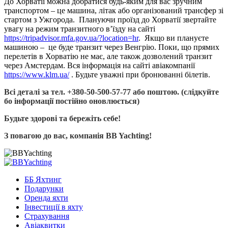
До Хорватії можна добратися будь-яким для вас зручним
транспортом – це машина, літак або організований трансфер зі
стартом з Ужгорода. Плануючи проїзд до Хорватії звертайте
увагу на режим транзитного в’їзду на сайті
https://tripadvisor.mfa.gov.ua/?location=hr
. Якщо ви плануєте
машиною – це буде транзит через Венгрію. Поки, що прямих
перелетів в Хорватію не має, але також дозволений транзит
через Амстердам. Вся інформація на сайті авіакомпанії
https://www.klm.ua/
. Будьте уважні при бронюванні білетів.
Всі деталі за тел. +380-50-500-57-77 або поштою. (слідкуйте
бо інформації постійно оновлюється)
Будьте здорові та бережіть себе!
З повагою до вас, компанія BB Yachting!
ББ Яхтинг
Подарунки
Оренда яхти
Інвестиції в яхту
Страхування
Авіаквитки