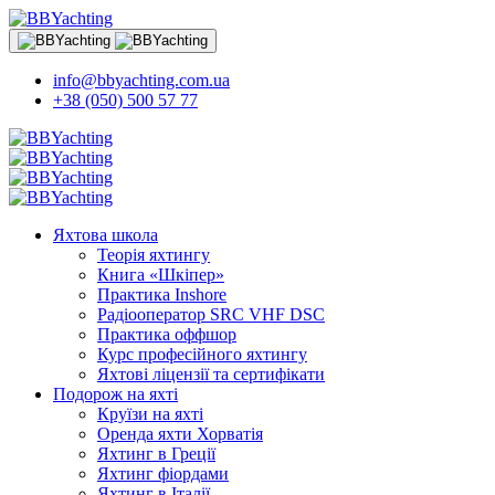
info@bbyachting.com.ua
+38 (050) 500 57 77
Яхтова школа
Теорія яхтингу
Книга «Шкіпер»
Практика Inshore
Радіооператор SRC VHF DSC
Практика оффшор
Курс професійного яхтингу
Яхтові ліцензії та сертифікати
Подорож на яхті
Круїзи на яхті
Оренда яхти Хорватія
Яхтинг в Греції
Яхтинг фіордами
Яхтинг в Італії