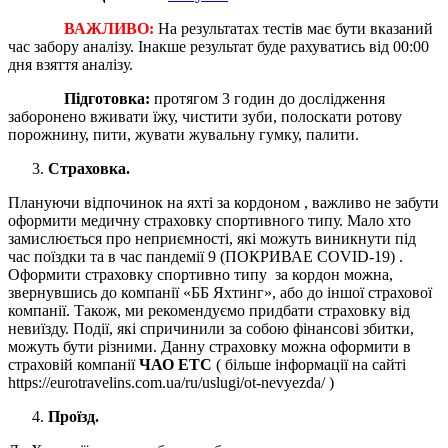
ВАЖЛИВО:
На результатах тестів має бути вказаний
час забору аналізу. Інакше результат буде рахуватись від 00:00
дня взяття аналізу.
Підготовка:
протягом 3 годин до дослідження
заборонено вживати їжу, чистити зуби, полоскати ротову
порожнину, пити, жувати жувальну гумку, палити.
Страховка.
Плануючи відпочинок на яхті за кордоном , важливо не забути
оформити медичну страховку спортивного типу. Мало хто
замислюється про неприємності, які можуть виникнути під
час поїздки та в час пандемії 9 (ПОКРИВАЕ COVID-19) .
Оформити страховку спортивно типу за кордон можна,
звернувшись до компанії «ББ Яхтинг», або до іншої страхової
компанії. Також, ми рекомендуємо придбати страховку від
невиїзду. Події, які спричинили за собою фінансові збитки,
можуть бути різними. Данну страховку можна оформити в
страховій компанії
ЧАО ЕТС
( більше інформації на сайті
https://eurotravelins.com.ua/ru/uslugi/ot-nevyezda/ )
Проїзд.