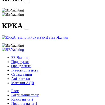
КРКА _
ББ Яхтинг
Подарунки
Оренда яхти
Інвестиції в яхту
Страхування
Авіаквитки
Магазин AQR
Блог
Вітрильний табір
Кухня на яхті
Правила на яхті