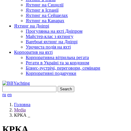
Яхтинг на Сицилії
Яхтинг в Іспанії
Яхтинг на Сейшелах
Яхтинг на Канарах
Яхтинг на Дніпрі
Прогулянка на яхті Дніпром
Майстер-клас з яхтингу
Bareboat яхтинг на Дніпрі
Урочиста подія на яхті
Корпоратив на яхті
Корпоративна вітрильна регата
Регати в Україні та за кордоном
Бізнес-зустрічі, переговори, семінари
Корпоративні подарунки
Search
for:
ru
en
Головна
Media
КРКА _
КРКА _