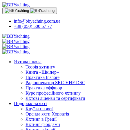
info@bbyachting.com.ua
+38 (050) 500 57 77
Яхтова школа
Теорія яхтингу
Книга «Шкіпер»
Практика Inshore
Радіооператор SRC VHF DSC
Практика оффшор
Курс професійного яхтингу
Яхтові ліцензії та сертифікати
Подорож на яхті
Круїзи на яхті
Оренда яхти Хорватія
Яхтинг в Греції
Яхтинг фіордами
Яхтинг в Італії