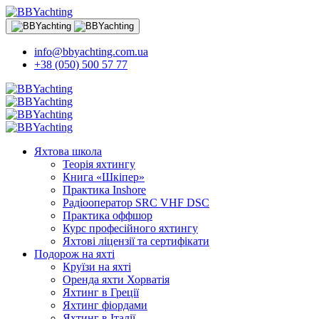
info@bbyachting.com.ua
+38 (050) 500 57 77
Яхтова школа
Теорія яхтингу
Книга «Шкіпер»
Практика Inshore
Радіооператор SRC VHF DSC
Практика оффшор
Курс професійного яхтингу
Яхтові ліцензії та сертифікати
Подорож на яхті
Круїзи на яхті
Оренда яхти Хорватія
Яхтинг в Греції
Яхтинг фіордами
Яхтинг в Італії