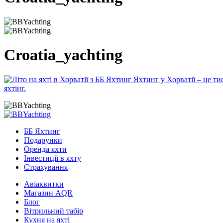
Croatia_yachting
ББ Яхтинг
Подарунки
Оренда яхти
Інвестиції в яхту
Страхування
Авіаквитки
Магазин AQR
Блог
Вітрильний табір
Кухня на яхті