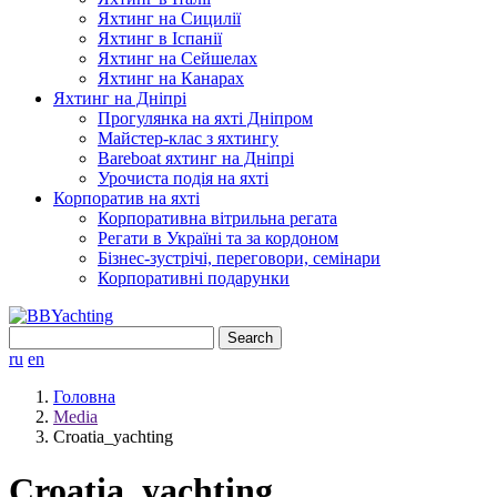
Яхтинг на Сицилії
Яхтинг в Іспанії
Яхтинг на Сейшелах
Яхтинг на Канарах
Яхтинг на Дніпрі
Прогулянка на яхті Дніпром
Майстер-клас з яхтингу
Bareboat яхтинг на Дніпрі
Урочиста подія на яхті
Корпоратив на яхті
Корпоративна вітрильна регата
Регати в Україні та за кордоном
Бізнес-зустрічі, переговори, семінари
Корпоративні подарунки
Search
for:
ru
en
Головна
Media
Croatia_yachting
Croatia_yachting