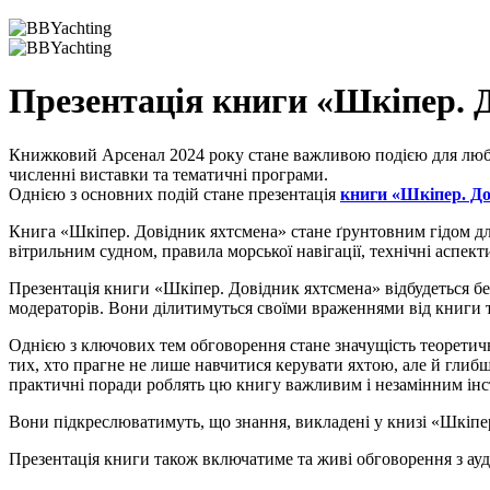
Презентація книги «Шкіпер. 
Книжковий Арсенал 2024 року стане важливою подією для любите
численні виставки та тематичні програми.
Однією з основних подій стане презентація
книги «Шкіпер. До
Книга «Шкіпер. Довідник яхтсмена» стане ґрунтовним гідом для
вітрильним судном, правила морської навігації, технічні аспек
Презентація книги «Шкіпер. Довідник яхтсмена» відбудеться бе
модераторів. Вони ділитимуться своїми враженнями від книги та
Однією з ключових тем обговорення стане значущість теоретич
тих, хто прагне не лише навчитися керувати яхтою, але й глибш
практичні поради роблять цю книгу важливим і незамінним інст
Вони підкреслюватимуть, що знання, викладені у книзі «Шкіпе
Презентація книги також включатиме та живі обговорення з ауд