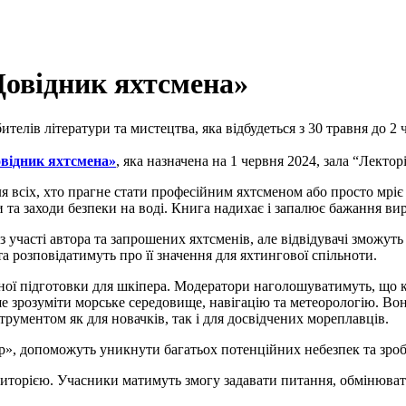
Довідник яхтсмена»
лів літератури та мистецтва, яка відбудеться з 30 травня до 2
відник яхтсмена»
, яка назначена на 1 червня 2024, зала “Лекторі
 всіх, хто прагне стати професійним яхтсменом або просто мріє
ти та заходи безпеки на воді. Книга надихає і запалює бажання в
з участі автора та запрошених яхтсменів, але відвідувачі зможу
 розповідатимуть про її значення для яхтингової спільноти.
ної підготовки для шкіпера. Модератори наголошуватимуть, що 
е зрозуміти морське середовище, навігацію та метеорологію. Вон
рументом як для новачків, так і для досвідчених мореплавців.
р», допоможуть уникнути багатьох потенційних небезпек та зро
иторією. Учасники матимуть змогу задавати питання, обмінювати