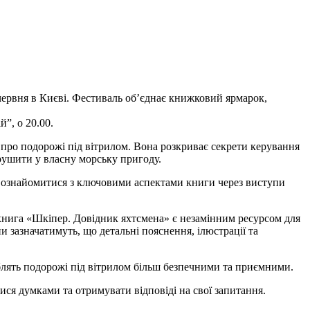
 червня в Києві. Фестиваль об’єднає книжковий ярмарок,
й”, о 20.00.
 про подорожі під вітрилом. Вона розкриває секрети керування
ирушити у власну морську пригоду.
ть ознайомитися з ключовими аспектами книги через виступи
книга «Шкіпер. Довідник яхтсмена» є незамінним ресурсом для
и зазначатимуть, що детальні пояснення, ілюстрації та
блять подорожі під вітрилом більш безпечними та приємними.
ся думками та отримувати відповіді на свої запитання.