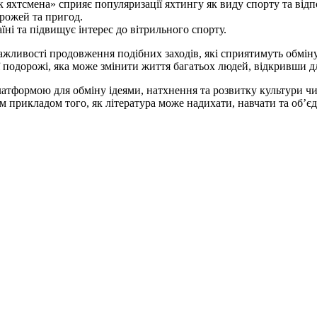
 яхтсмена» сприяє популяризації яхтингу як виду спорту та від
орожей та пригод.
їні та підвищує інтерес до вітрильного спорту.
жливості продовження подібних заходів, які сприятимуть обміну
 подорожі, яка може змінити життя багатьох людей, відкривши д
ормою для обміну ідеями, натхнення та розвитку культури чит
 прикладом того, як література може надихати, навчати та об’єд