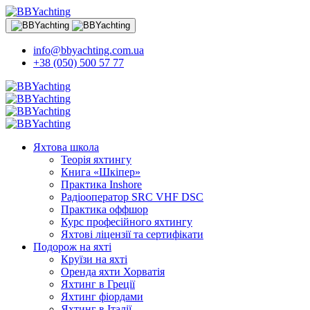
info@bbyachting.com.ua
+38 (050) 500 57 77
Яхтова школа
Теорія яхтингу
Книга «Шкіпер»
Практика Inshore
Радіооператор SRC VHF DSC
Практика оффшор
Курс професійного яхтингу
Яхтові ліцензії та сертифікати
Подорож на яхті
Круїзи на яхті
Оренда яхти Хорватія
Яхтинг в Греції
Яхтинг фіордами
Яхтинг в Італії