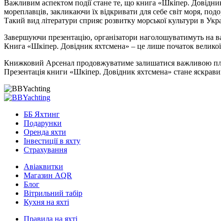
Важливим аспектом події стане те, що книга «Шкіпер. Довідник
мореплавців, закликаючи їх відкривати для себе світ моря, под
Такий вид літератури сприяє розвитку морської культури в Укра
Завершуючи презентацію, організатори наголошуватимуть на ва
Книга «Шкіпер. Довідник яхтсмена» – це лише початок великої
Книжковий Арсенал продовжуватиме залишатися важливою платф
Презентація книги «Шкіпер. Довідник яхтсмена» стане яскравим
ББ Яхтинг
Подарунки
Оренда яхти
Інвестиції в яхту
Страхування
Авіаквитки
Магазин AQR
Блог
Вітрильний табір
Кухня на яхті
Правила на яхті