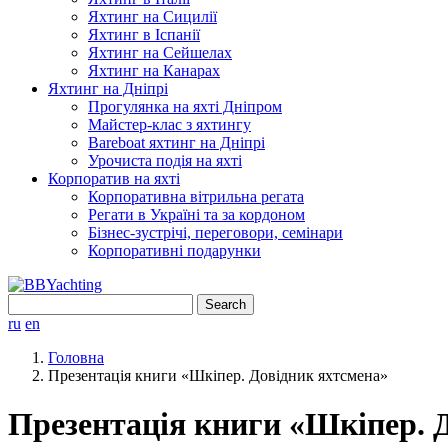
Яхтинг на Сицилії
Яхтинг в Іспанії
Яхтинг на Сейшелах
Яхтинг на Канарах
Яхтинг на Дніпрі
Прогулянка на яхті Дніпром
Майстер-клас з яхтингу
Bareboat яхтинг на Дніпрі
Урочиста подія на яхті
Корпоратив на яхті
Корпоративна вітрильна регата
Регати в Україні та за кордоном
Бізнес-зустрічі, переговори, семінари
Корпоративні подарунки
Search
for:
ru
en
Головна
Презентація книги «Шкіпер. Довідник яхтсмена»
Презентація книги «Шкіпер. 