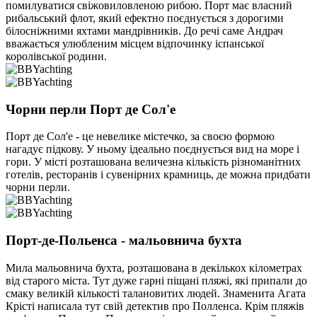
помилуватися свіжовиловленою рибою. Порт має власний
рибальський флот, який ефектно поєднується з дорогими
білосніжними яхтами мандрівників. До речі саме Андрач
вважається улюбленим місцем відпочинку іспанської
королівської родини.
Чорни перли Порт де Сол'е
Порт де Сол'е - це невелике містечко, за своєю формою
нагадує підкову. У ньому ідеально поєднується вид на море і
гори. У місті розташована величезна кількість різноманітних
готелів, ресторанів і сувенірних крамниць, де можна придбати
чорни перли.
Порт-де-Польенса - мальовнича бухта
Мила мальовнича бухта, розташована в декількох кілометрах
від старого міста. Тут дуже гарні піщані пляжі, які припали до
смаку великій кількості талановитих людей. Знаменита Агата
Крісті написала тут свій детектив про Полленса. Крім пляжів