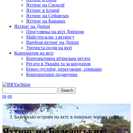
Яхтинг на Сицилії
Яхтинг в Іспанії
Яхтинг на Сейшелах
Яхтинг на Канарах
Яхтинг на Дніпрі
Прогулянка на яхті Дніпром
Майстер-клас з яхтингу
Bareboat яхтинг на Дніпрі
Урочиста подія на яхті
Корпоратив на яхті
Корпоративна вітрильна регата
Регати в Україні та за кордоном
Бізнес-зустрічі, переговори, семінари
Корпоративні подарунки
Search
for:
ru
en
Головна
Круїзи
Балеарські острови на яхті: в пошуках чорних перлин
Яхтинг на Балеарських