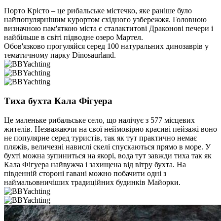
Порто Крісто – це рибальське містечко, яке раніше було
найпопулярнішим курортом східного узбережжя. Головною
визначною пам'яткою міста є сталактитові Драконові печери і
найбільше в світі підводне озеро Мартел.
Обов'язково прогуляйся серед 100 натуральних динозаврів у
тематичному парку Dinosaurland.
Тиха бухта Кала Фігуера
Це маленьке рибальське село, що налічує з 577 місцевих
жителів. Незважаючи на свої неймовірно красиві пейзажі воно
не популярне серед туристів, так як тут практично немає
пляжів, величезні навислі скелі спускаються прямо в море. У
бухті можна зупиниться на якорі, вода тут завжди тиха так як
Кала Фігуера найвужча і захищена від вітру бухта. На
південній стороні гавані можно побачити одні з
наймальовничіших традиційних будинків Майорки.