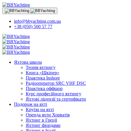
info@bbyachting.com.ua
+38 (050) 500 57 77
Яхтова школа
Теорія яхтингу
Книга «Шкіпер»
Практика Inshore
Радіооператор SRC VHF DSC
Практика оффшор
Курс професійного яхтингу
Яхтові ліцензії та сертифікати
Подорож на яхті
Круїзи на яхті
Оренда яхти Хорватія
Яхтинг в Греції
Яхтинг фіордами
Яхтинг в Італії