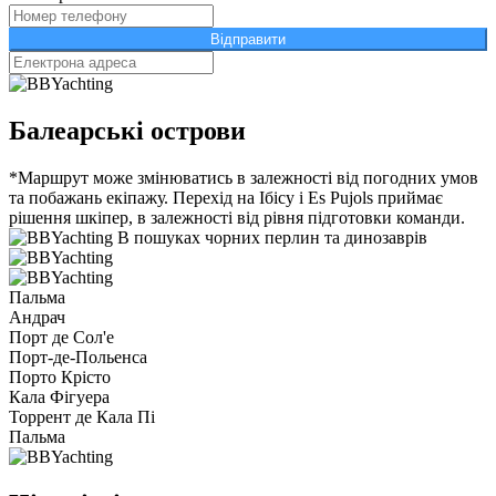
Відправити
Балеарські острови
*Маршрут може змінюватись в залежності від погодних умов
та побажань екіпажу. Перехід на Ібісу і Es Pujols приймає
рішення шкіпер, в залежності від рівня підготовки команди.
В пошуках чорних перлин та динозаврів
Пальма
Андрач
Порт де Сол'е
Порт-де-Польенса
Порто Крісто
Кала Фігуера
Торрент де Кала Пі
Пальма