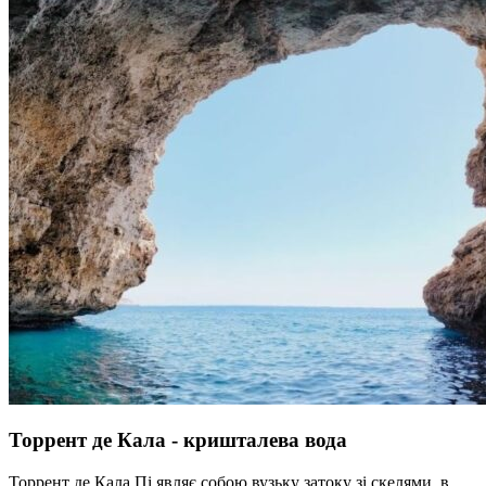
Торрент де Кала - кришталева вода
Торрент де Кала Пі являє собою вузьку затоку зі скелями, в