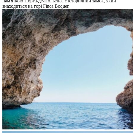
пам'яткою Порта-де-Польенса є історичний замок, який
знаходиться на горі Finca Boquer.