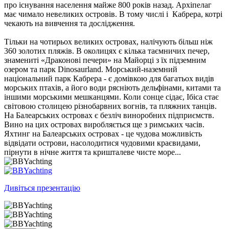
про існування населення майже 800 років назад. Архіпелаг
має чимало невеликих островів. В тому числі і Кабрера, котрі
чекають на вивчення та дослідження.
Тільки на чотирьох великих островах, налічують більш ніж
360 золотих пляжів. В околицях є кілька таємничих печер,
знамениті «Драконові печери» на Майорці з їх підземним
озером та парк Dinosaurland. Морський-наземний
національний парк Кабрера - є домівкою для багатьох видів
морських птахів, а його води рясніють дельфінами, китами та
іншими морськими мешканцями. Коли сонце сідає, Ібіса стає
світовою столицею різнобарвних вогнів, та пляжних танців.
На Балеарських островах є безліч виноробних підприємств.
Вино на цих островах виробляється ще з римських часів.
Яхтинг на Балеарських островах - це чудова можливість
відвідати острови, насолодитися чудовими краєвидами,
пірнути в нічне життя та кришталеве чисте море...
Дивіться презентацію