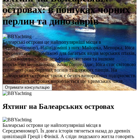
островах: в пошуках чорних
перлин та динозаврів
Балеарські острови це найпопулярніші місця в
Середземномор'ї. Найвідоміші з них: Майорка, Менорка, Ібіса
і Ферментера. Є домівкою для багатьох видів морських птахів,
а його води рясніють дельфінами, китами та іншими
морськими мешканцями. Коли сонце сідає, Ібіса стає світовою
столицею різнобарвних вогнів та пляжних танців. На
Балеарських островах також є безліч виноробних підприємств.
Вино на цих островах виробляється ще з римських часів.
Отримати консультацію
Яхтинг на Балеарських островах
Балеарські острови це найпопулярніші місця в
Середземномор'ї. Їх довга історія тягнеться назад до древніх
цивілізацій Греції і Фінікії. А сліди людського житла говорять