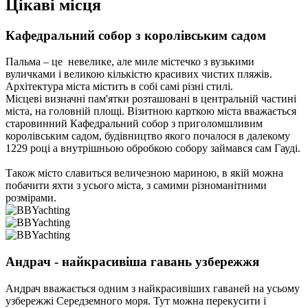
Цікаві місця
Кафедральний собор з королівським садом
Пальма – це невелике, але миле містечко з вузькими
вуличками і великою кількістю красивих чистих пляжів.
Архітектура міста містить в собі самі різні стилі.
Місцеві визначні пам'ятки розташовані в центральній частині
міста, на головній площі. Візитною карткою міста вважається
старовинний Кафедральний собор з приголомшливим
королівським садом, будівництво якого почалося в далекому
1229 році а внутрішньою обробкою собору займався сам Гауді.
Також місто славиться величезною мариною, в якій можна
побачити яхти з усього міста, з самими різноманітними
розмірами.
Андрач - найкрасивіша гавань узбережжя
Андрач вважається одним з найкрасивіших гаваней на усьому
узбережжі Середземного моря. Тут можна перекусити і