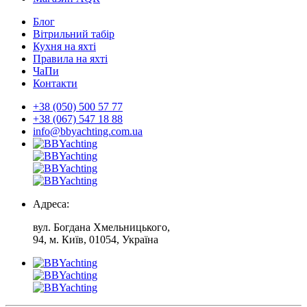
Блог
Вітрильний табір
Кухня на яхті
Правила на яхті
ЧаПи
Контакти
+38 (050) 500 57 77
+38 (067) 547 18 88
info@bbyachting.com.ua
Адреса:
вул. Богдана Хмельницького,
94, м. Київ, 01054, Україна