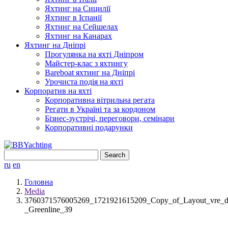
Яхтинг на Сицилії
Яхтинг в Іспанії
Яхтинг на Сейшелах
Яхтинг на Канарах
Яхтинг на Дніпрі
Прогулянка на яхті Дніпром
Майстер-клас з яхтингу
Bareboat яхтинг на Дніпрі
Урочиста подія на яхті
Корпоратив на яхті
Корпоративна вітрильна регата
Регати в Україні та за кордоном
Бізнес-зустрічі, переговори, семінари
Корпоративні подарунки
Search
for:
ru
en
Головна
Media
3760371576005269_1721921615209_Copy_of_Layout_vre_d
_Greenline_39