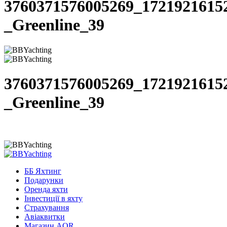
3760371576005269_1721921615
_Greenline_39
3760371576005269_1721921615
_Greenline_39
ББ Яхтинг
Подарунки
Оренда яхти
Інвестиції в яхту
Страхування
Авіаквитки
Магазин AQR