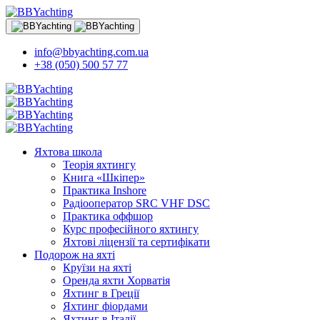
info@bbyachting.com.ua
+38 (050) 500 57 77
Яхтова школа
Теорія яхтингу
Книга «Шкіпер»
Практика Inshore
Радіооператор SRC VHF DSC
Практика оффшор
Курс професійного яхтингу
Яхтові ліцензії та сертифікати
Подорож на яхті
Круїзи на яхті
Оренда яхти Хорватія
Яхтинг в Греції
Яхтинг фіордами
Яхтинг в Італії