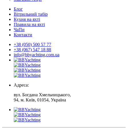
Блог
Вітрильний табір
Кухня на яхті
Правила на яхті
ЧаПи
Контакти
+38 (050) 500 57 77
+38 (067) 547 18 88
info@bbyachting.com.ua
Адреса:
вул. Богдана Хмельницького,
94, м. Київ, 01054, Україна