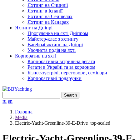
Яхтинг на Сицилії
Яхтинг в Іспанії
Яхтинг на Сейшелах
Яхтинг на Канарах
Яхтинг на Дніпрі
Прогулянка на яхті Дніпром
Майстер-клас з яхтингу
Bareboat яхтинг на Дніпрі
Урочиста подія на яхті
Корпоратив на яхті
Корпоративна вітрильна регата
Регати в Україні та за кордоном
Бізнес-зустрічі, переговори, семінари
Корпоративні подарунки
Search
for:
ru
en
Головна
Media
Electric-Yacht-Greenline-39-E-Drive_top-scaled
Electric-Yacht-Greenline-39-E-