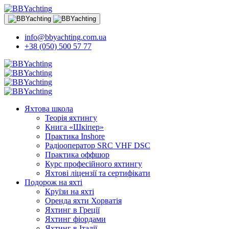
info@bbyachting.com.ua
+38 (050) 500 57 77
Яхтова школа
Теорія яхтингу
Книга «Шкіпер»
Практика Inshore
Радіооператор SRC VHF DSC
Практика оффшор
Курс професійного яхтингу
Яхтові ліцензії та сертифікати
Подорож на яхті
Круїзи на яхті
Оренда яхти Хорватія
Яхтинг в Греції
Яхтинг фіордами
Яхтинг в Італії