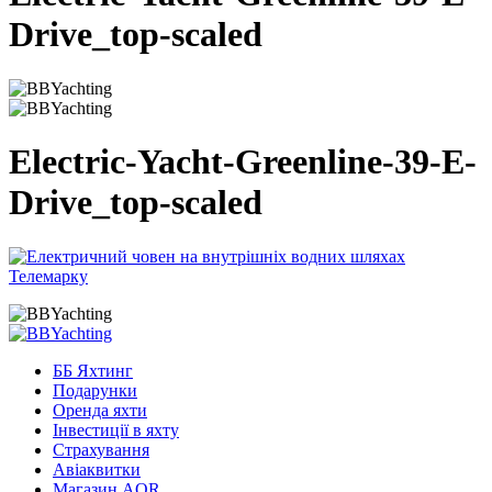
Drive_top-scaled
Electric-Yacht-Greenline-39-E-
Drive_top-scaled
ББ Яхтинг
Подарунки
Оренда яхти
Інвестиції в яхту
Страхування
Авіаквитки
Магазин AQR