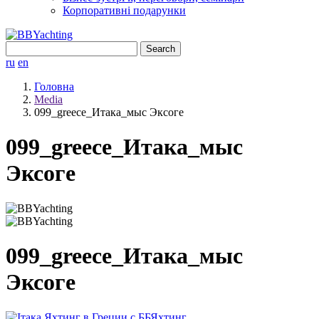
Корпоративні подарунки
Search
for:
ru
en
Головна
Media
099_greece_Итака_мыс Эксоге
099_greece_Итака_мыс
Эксоге
099_greece_Итака_мыс
Эксоге