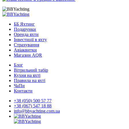
ББ Яхтинг
Подарунки
Оренда яхти
Інвестиції в яхту
Страхування
Авіаквитки
Магазин AQR
Блог
Вітрильний табір
Кухня на яхті
Правила на яхті
ЧаПи
Контакти
+38 (050) 500 57 77
+38 (067) 547 18 88
info@bbyachting.com.ua